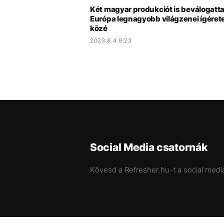
Két magyar produkciót is beválogatt
Európa legnagyobb világzenei ígérete
közé
2023.8.4 9:23
Social Media csatornák
Kövesd a Refresher.hu-t a social medi