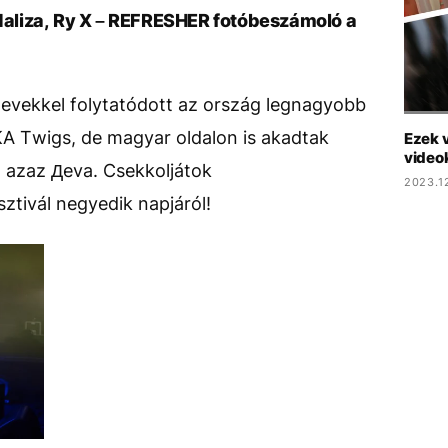
aliza, Ry X – REFRESHER fotóbeszámoló a
vekkel folytatódott az ország legnagyobb
KA Twigs, de magyar oldalon is akadtak
Ezek 
video
, azaz Дeva. Csekkoljátok
2023.1
ztivál negyedik napjáról!