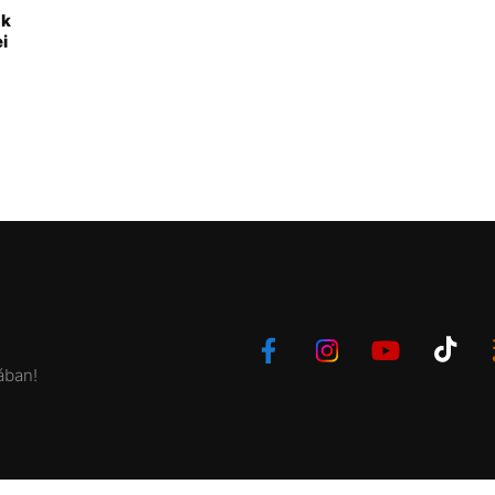
ak
i
ában!