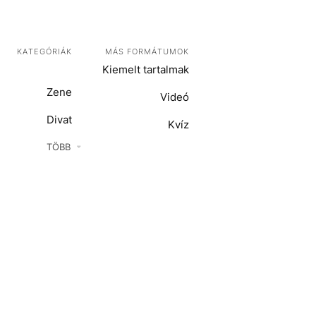
KATEGÓRIÁK
MÁS FORMÁTUMOK
Kiemelt tartalmak
Zene
Videó
Divat
Kvíz
Kultúra
TÖBB
ENTR
Film + sorozat
ech-Tudomány
Sport
Társadalom
Közélet