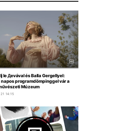
j le Дevával és Balla Gergellyel:
 napos programdömpinggel vár a
művészeti Múzeum
21 14:15