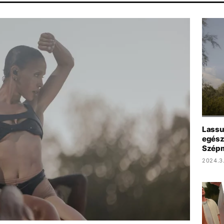
REAMING
KONCERT
HALÁL
MTVA
SEBESTYÉN BALÁZS
Lassul
egész
Szép
2024.3.