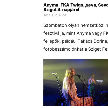
Anyma, FKA Twigs, Дeva, Sevd
Sziget 4. napjáról
2025.8.10 14:06
Szombaton olyan nemzetközi ne
fesztiválja, mint Anyma vagy F
fellépők, például Takács Dorina
fotóbeszámolónkat a Sziget Fes