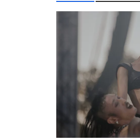
LIFESTYLE TÉMÁK
FIDESZ
SZIGET FESZTIVÁL
ENERGIAVÁLSÁG
ST
EGYÉB FORMÁTUMOK
REFRESHER
Kiemelt tartalmak
Videó
Kvíz
Médiaajánlat
Impresszum