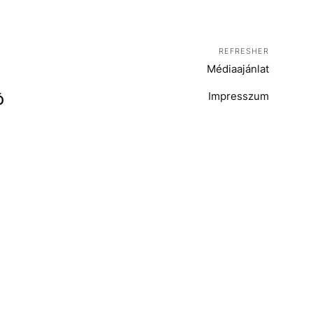
REFRESHER
Médiaajánlat
Impresszum
Ó
T