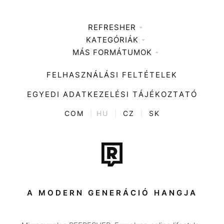
REFRESHER
KATEGÓRIÁK
Médiaajánlat
MÁS FORMÁTUMOK
Zene
Impresszum
Kiemelt tartalmak
Divat
FELHASZNÁLÁSI FELTÉTELEK
Videó
Kultúra
EGYEDI ADATKEZELÉSI TÁJÉKOZTATÓ
Kvíz
ENTR
COM
|
HU
|
CZ
|
SK
Film + sorozat
Tech-Tudomány
Sport
Társadalom
A MODERN GENERÁCIÓ HANGJA
Közélet