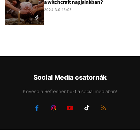
a witchcraft napjainkban?
2024.3.9 13:05
Social Media csatornák
Kövesd a Refresher.hu-t a social mediában!