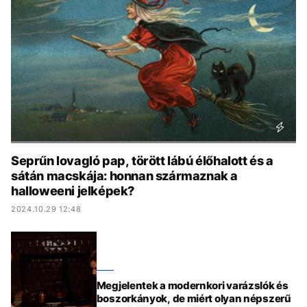
KÖZÉLET
UTAZÁS
ÉLETMÓD
DESIGN
BESZÉLGETÉSEK
ARCOK
VIDEÓ
TÖRTÉNETEK
GASZTRO
Seprűn lovagló pap, törött lábú élőhalott és a
sátán macskája: honnan származnak a
halloweeni jelképek?
2024.10.29 12:48
Megjelentek a modernkori varázslók és
boszorkányok, de miért olyan népszerű