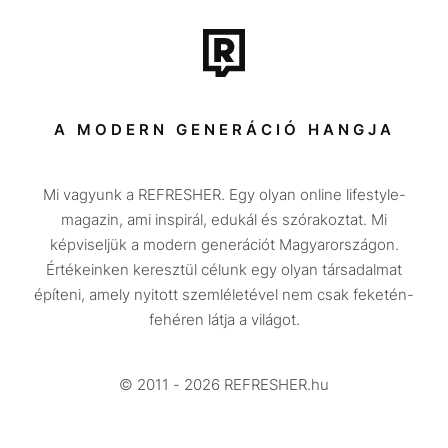
Film + sorozat
Tech-Tudomány
Sport
Társadalom
A MODERN GENERÁCIÓ HANGJA
Közélet
Mi vagyunk a REFRESHER. Egy olyan online lifestyle-
Utazás
magazin, ami inspirál, edukál és szórakoztat. Mi
Életmód
képviseljük a modern generációt Magyarországon.
Értékeinken keresztül célunk egy olyan társadalmat
Design
építeni, amely nyitott szemléletével nem csak feketén-
Beszélgetések
fehéren látja a világot.
Arcok
© 2011 - 2026 REFRESHER.hu
Videó
Történetek