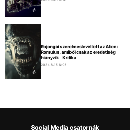
Rajongói szerelmeslevél lett az Alien:
Romulus, amiből csak az eredetiség
hiányzik – Kritika
2024.8.15 8:05
Social Media csatornák