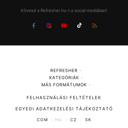
Kövesd a Refresher.hu-t a social mediában!
REFRESHER
KATEGÓRIÁK
Médiaajánlat
MÁS FORMÁTUMOK
Zene
Impresszum
Kiemelt tartalmak
Divat
FELHASZNÁLÁSI FELTÉTELEK
Videó
Kultúra
EGYEDI ADATKEZELÉSI TÁJÉKOZTATÓ
Kvíz
ENTR
COM
|
HU
|
CZ
|
SK