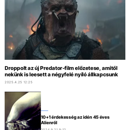
KÖZÉLET
UTAZÁS
ÉLETMÓD
DESIGN
BESZÉLGETÉSEK
ARCOK
VIDEÓ
TÖRTÉNETEK
GASZTRO
Droppolt az új Predator-film előzetese, amitől
nekünk is leesett a négyfelé nyíló állkapcsunk
2025.4.25 12:25
10+1 érdekesség az idén 45 éves
Alienről
2024.9.21 9:12