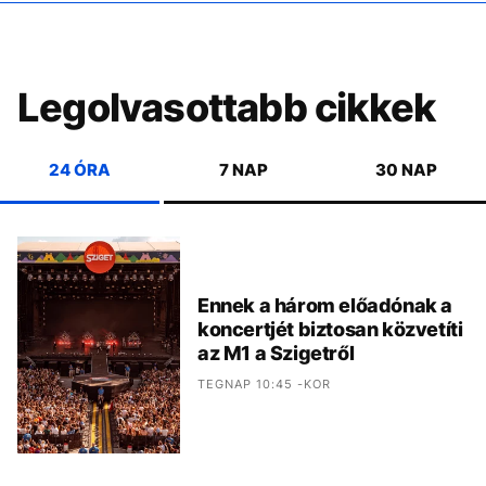
Legolvasottabb cikkek
24 ÓRA
7 NAP
30 NAP
Ennek a három előadónak a
koncertjét biztosan közvetíti
az M1 a Szigetről
TEGNAP 10:45 -KOR