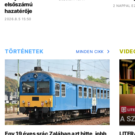
elsőszámú
2 NAPPAL E
hazatérője
2026.8.5 15:50
TÖRTÉNETEK
VIDE
MINDEN CIKK
Egy 19 éves srác Zalában azt hitte, jobb
LITER