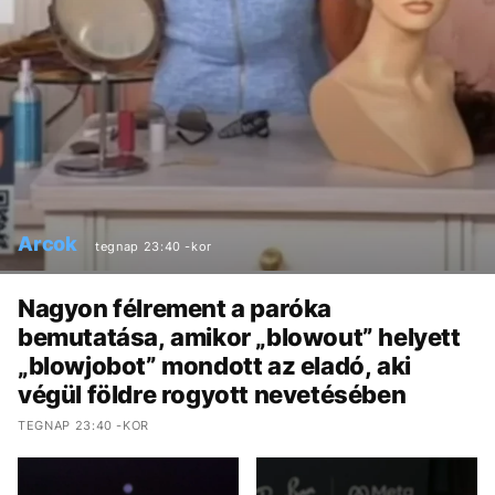
Arcok
tegnap 23:40 -kor
Nagyon félrement a paróka
bemutatása, amikor „blowout” helyett
„blowjobot” mondott az eladó, aki
végül földre rogyott nevetésében
TEGNAP 23:40 -KOR