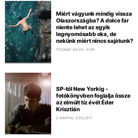
Miért vágyunk mindig vissza
Olaszországba? A dolce far
niente lehet az egyik
legnyomósabb oka, de
nekünk miért nincs sajátunk?
TEGNAP 09:00 -KOR
SP-től New Yorkig -
fotókönyvben foglalja össze
az elmúlt tíz évét Éder
Krisztián
2 NAPPAL EZELŐTT