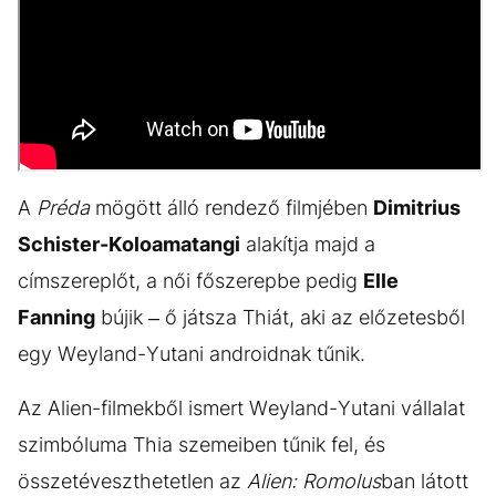
A
Préda
mögött álló rendező filmjében
Dimitrius
Schister-Koloamatangi
alakítja majd a
címszereplőt, a női főszerepbe pedig
Elle
Fanning
bújik – ő játsza Thiát, aki az előzetesből
egy Weyland-Yutani androidnak tűnik.
Az Alien-filmekből ismert Weyland-Yutani vállalat
szimbóluma Thia szemeiben tűnik fel, és
összetéveszthetetlen az
Alien: Romolus
ban látott