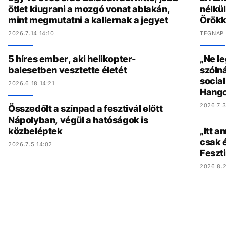
ötlet kiugrani a mozgó vonat ablakán,
nélkül
mint megmutatni a kallernak a jegyet
Örökk
2026.7.14 14:10
TEGNAP 
5 híres ember, aki helikopter-
„Ne l
balesetben vesztette életét
szólná
socia
2026.6.18 14:21
Hang
2026.7.3
Összedőlt a színpad a fesztivál előtt
Nápolyban, végül a hatóságok is
közbeléptek
„Itt a
csak é
2026.7.5 14:02
Feszt
2026.8.2