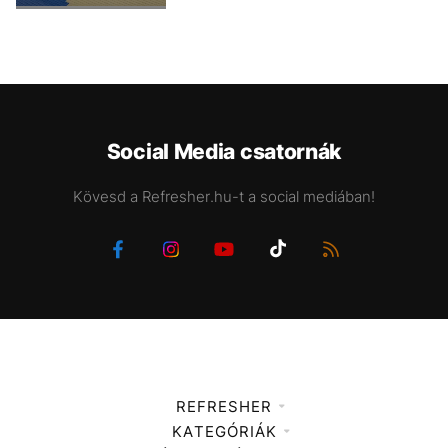
Social Media csatornák
Kövesd a Refresher.hu-t a social mediában!
REFRESHER
KATEGÓRIÁK
Médiaajánlat