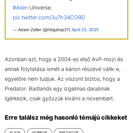
#Alien
Universe.
pic.twitter.com/3u7h34CORD
— Adam Zeller (@ridgetop21)
April 23, 2025
Azonban azt, hogy a 2004-es első AvP-mozi és
annak folytatása ismét a kánon részévé válik-e,
egyelőre nem tudjuk. Az viszont biztos, hogy a
Predator: Badlands egy izgalmas darabnak
ígérkezik, csak győzzük kivárni a novembert.
Erre találsz még hasonló témájú cikkeket
ALIEN
HORROR
PREDATOR