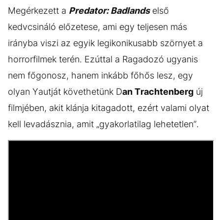
Megérkezett a
Predator: Badlands
első
kedvcsináló előzetese, ami egy teljesen más
irányba viszi az egyik legikonikusabb szörnyet a
horrorfilmek terén. Ezúttal a Ragadozó ugyanis
nem főgonosz, hanem inkább főhős lesz, egy
olyan Yautját követhetünk D
an Trachtenberg
új
filmjében, akit klánja kitagadott, ezért valami olyat
kell levadásznia, amit „gyakorlatilag lehetetlen”.