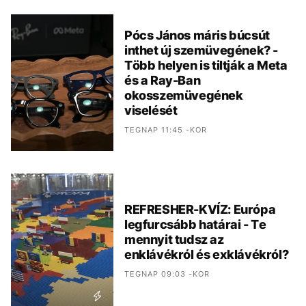
Pócs János máris búcsút
inthet új szemüvegének? -
Több helyen is tiltják a Meta
és a Ray-Ban
okosszemüvegének
viselését
TEGNAP 11:45 -KOR
REFRESHER-KVÍZ: Európa
legfurcsább határai - Te
mennyit tudsz az
enklávékról és exklávékról?
TEGNAP 09:03 -KOR