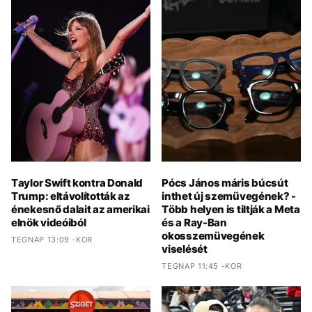
Taylor Swift kontra Donald
Pócs János máris búcsút
Trump: eltávolították az
inthet új szemüvegének? -
énekesnő dalait az amerikai
Több helyen is tiltják a Meta
elnök videóiból
és a Ray-Ban
okosszemüvegének
TEGNAP 13:09 -KOR
viselését
TEGNAP 11:45 -KOR