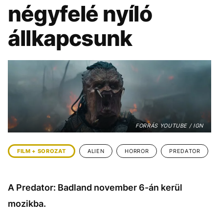
KÖZÉLET
UTAZÁS
négyfelé nyíló
ÉLETMÓD
DESIGN
állkapcsunk
BESZÉLGETÉSEK
ARCOK
VIDEÓ
TÖRTÉNETEK
GASZTRO
FORRÁS YOUTUBE / IGN
FILM + SOROZAT
ALIEN
HORROR
PREDATOR
A Predator: Badland november 6-án kerül
mozikba.