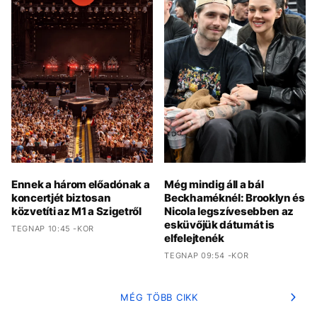
Ennek a három előadónak a
Még mindig áll a bál
koncertjét biztosan
Beckhaméknél: Brooklyn és
közvetíti az M1 a Szigetről
Nicola legszívesebben az
esküvőjük dátumát is
TEGNAP 10:45 -KOR
elfelejtenék
TEGNAP 09:54 -KOR
MÉG TÖBB CIKK