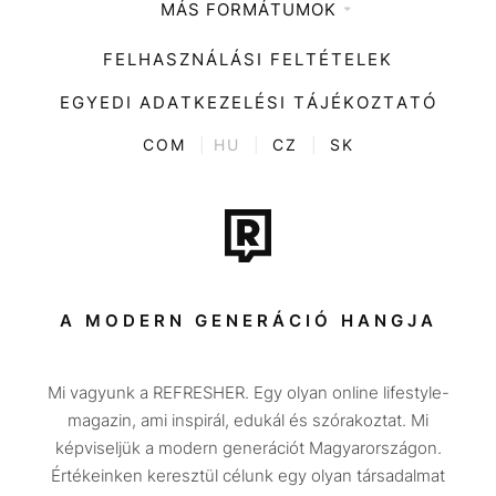
MÁS FORMÁTUMOK
Zene
Impresszum
Kiemelt tartalmak
Divat
FELHASZNÁLÁSI FELTÉTELEK
Videó
Kultúra
EGYEDI ADATKEZELÉSI TÁJÉKOZTATÓ
Kvíz
ENTR
COM
|
HU
|
CZ
|
SK
Film + sorozat
Tech-Tudomány
Sport
Társadalom
A MODERN GENERÁCIÓ HANGJA
Közélet
Mi vagyunk a REFRESHER. Egy olyan online lifestyle-
Utazás
magazin, ami inspirál, edukál és szórakoztat. Mi
Életmód
képviseljük a modern generációt Magyarországon.
Értékeinken keresztül célunk egy olyan társadalmat
Design