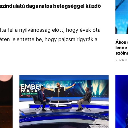
osszindulatú daganatos betegséggel küzdő
alta fel a nyilvánosság előtt, hogy évek óta
éten jelentette be, hogy pajzsmirigyrákja
Ákos 
lenne
szóln
2026.3