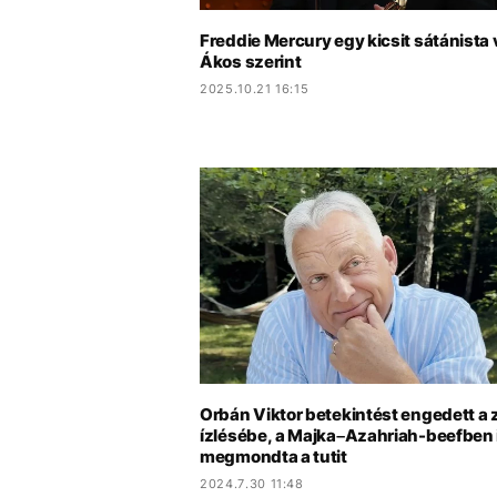
Freddie Mercury egy kicsit sátánista 
Ákos szerint
2025.10.21 16:15
Orbán Viktor betekintést engedett a 
ízlésébe, a Majka–Azahriah-beefben 
megmondta a tutit
2024.7.30 11:48