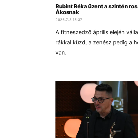
Rubint Réka üzent a szintén r
Ákosnak
2026.7.3 15:37
A fitneszedző április elején váll
rákkal küzd, a zenész pedig a h
van.