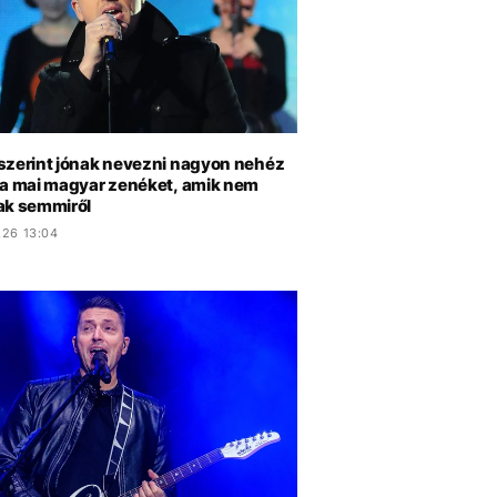
szerint jónak nevezni nagyon nehéz
 a mai magyar zenéket, amik nem
ak semmiről
.26 13:04