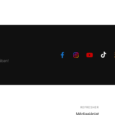
ában!
REFRESHER
Médiaajánlat