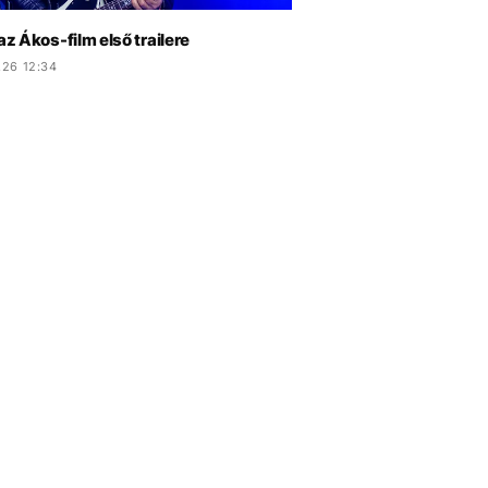
 az Ákos-film első trailere
.26 12:34