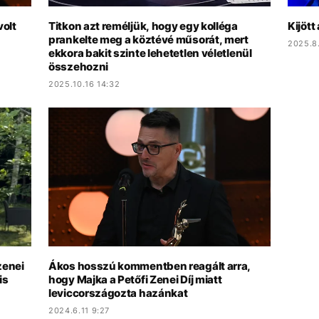
volt
Titkon azt reméljük, hogy egy kolléga
Kijött
prankelte meg a köztévé műsorát, mert
2025.8
ekkora bakit szinte lehetetlen véletlenül
összehozni
2025.10.16 14:32
zenei
Ákos hosszú kommentben reagált arra,
is
hogy Majka a Petőfi Zenei Díj miatt
leviccországozta hazánkat
2024.6.11 9:27