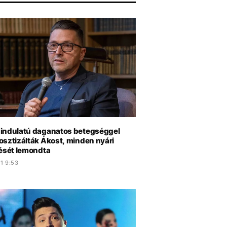
indulatú daganatos betegséggel
osztizálták Ákost, minden nyári
pését lemondta
1 9:53