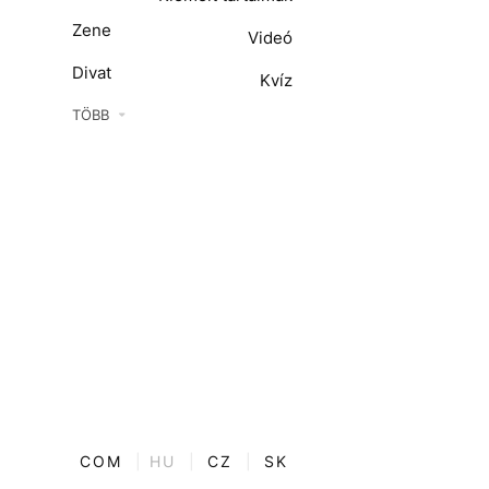
Zene
Videó
Divat
Kvíz
Kultúra
TÖBB
ENTR
Film + sorozat
ech-Tudomány
Sport
Társadalom
Közélet
Utazás
Életmód
COM
|
HU
|
CZ
|
SK