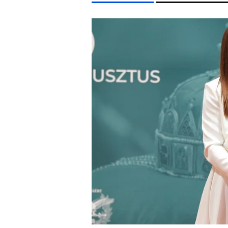
LIFESTYLE TÉMÁK
FIDESZ
SEBESTYÉN BALÁZS
KONCERT
CELEB
EGYÉB FORMÁTUMOK
REFRESHER
Kiemelt tartalmak
Videó
Kvíz
Médiaajánlat
Impresszum