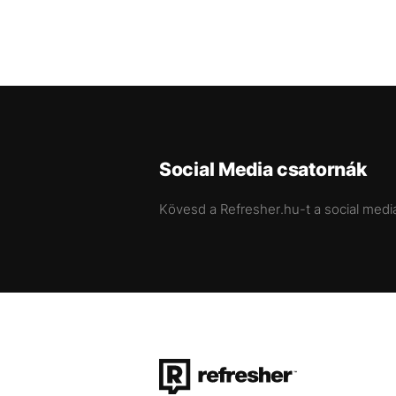
Social Media csatornák
Kövesd a Refresher.hu-t a social medi