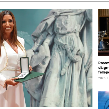
PARLAMENT
ENERGIAVÁLSÁG
MTVA
DUNA
Rossz
diagn
fellé
2026.7.