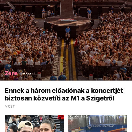
Zene
most
Ennek a három előadónak a koncertjét
biztosan közvetíti az M1 a Szigetről
MOST