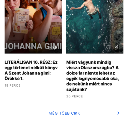
LITERÁLISAN 16. RÉSZ: Ez
Miért vágyunk mindig
egy történet nélküli könyv –
vissza Olaszországba? A
A Szent Johanna gimi:
dolce far niente lehet az
Örökké 1.
egyik legnyomósabb oka,
de nekünk miért nincs
19 PERCE
sajátunk?
20 PERCE
MÉG TÖBB CIKK