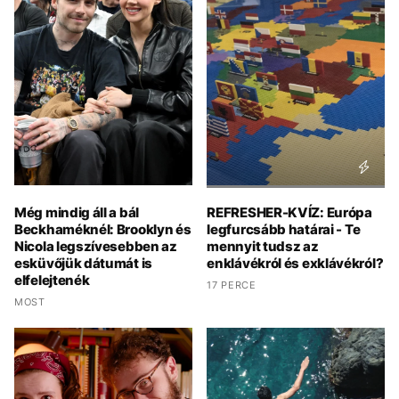
Még mindig áll a bál
REFRESHER-KVÍZ: Európa
Beckhaméknél: Brooklyn és
legfurcsább határai - Te
Nicola legszívesebben az
mennyit tudsz az
esküvőjük dátumát is
enklávékról és exklávékról?
elfelejtenék
17 PERCE
MOST