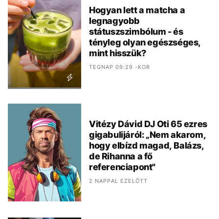
Hogyan lett a matcha a
legnagyobb
státuszszimbólum - és
tényleg olyan egészséges,
mint hisszük?
TEGNAP 09:29 -KOR
Vitézy Dávid DJ Oti 65 ezres
gigabulijáról: „Nem akarom,
hogy elbízd magad, Balázs,
de Rihanna a fő
referenciapont"
2 NAPPAL EZELŐTT