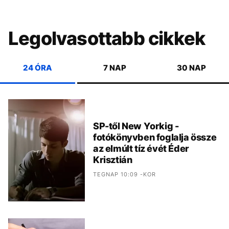
Legolvasottabb cikkek
24 ÓRA
7 NAP
30 NAP
SP-től New Yorkig -
fotókönyvben foglalja össze
az elmúlt tíz évét Éder
Krisztián
TEGNAP 10:09 -KOR