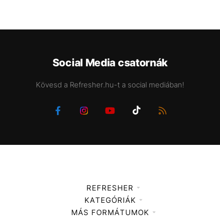
Social Media csatornák
Kövesd a Refresher.hu-t a social mediában!
REFRESHER
KATEGÓRIÁK
Médiaajánlat
MÁS FORMÁTUMOK
Zene
Impresszum