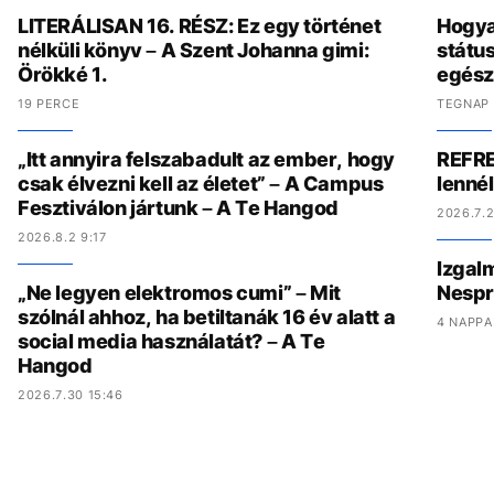
LITERÁLISAN 16. RÉSZ: Ez egy történet
Hogya
nélküli könyv – A Szent Johanna gimi:
státu
Örökké 1.
egész
19 PERCE
TEGNAP 
„Itt annyira felszabadult az ember, hogy
REFRE
csak élvezni kell az életet” – A Campus
lenné
Fesztiválon jártunk – A Te Hangod
2026.7.2
2026.8.2 9:17
Izgal
„Ne legyen elektromos cumi” – Mit
Nespr
szólnál ahhoz, ha betiltanák 16 év alatt a
4 NAPPA
social media használatát? – A Te
Hangod
2026.7.30 15:46