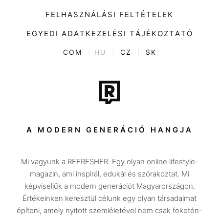
Kiemelt tartalmak
Divat
FELHASZNÁLÁSI FELTÉTELEK
Videó
Kultúra
EGYEDI ADATKEZELÉSI TÁJÉKOZTATÓ
Kvíz
ENTR
COM
|
HU
|
CZ
|
SK
Film + sorozat
Tech-Tudomány
Sport
Társadalom
A MODERN GENERÁCIÓ HANGJA
Közélet
Mi vagyunk a REFRESHER. Egy olyan online lifestyle-
Utazás
magazin, ami inspirál, edukál és szórakoztat. Mi
Életmód
képviseljük a modern generációt Magyarországon.
Értékeinken keresztül célunk egy olyan társadalmat
Design
építeni, amely nyitott szemléletével nem csak feketén-