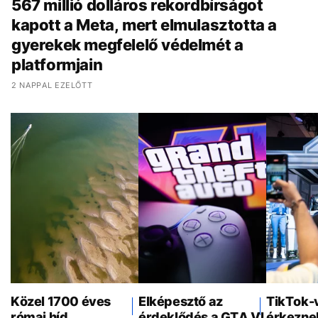
567 millió dolláros rekordbírságot
kapott a Meta, mert elmulasztotta a
gyerekek megfelelő védelmét a
platformjain
2 NAPPAL EZELŐTT
Közel 1700 éves
Elképesztő az
TikTok-
római híd
érdeklődés a GTA VI
érkezne