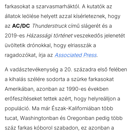
farkasokat a szarvasmarháktól. A kutatók az
állatok leölése helyett azzal kísérleteznek, hogy
az
AC/DC
Thunderstruck
című slágerét és a
2019-es
Házassági történet
veszekedős jelenetét
üvöltetik drónokkal, hogy elriasszák a
ragadozókat, írja az
Associated Press
.
A vadásztevékenység a 20. századra első felében
a kihalás szélére sodorta a szürke farkasokat
Amerikában, azonban az 1990-es években
erőfeszítéseket tettek azért, hogy helyreálljon a
populáció. Ma már Észak-Kaliforniában több
tucat, Washingtonban és Oregonban pedig több
száz farkas kóborol szabadon, ez azonban a