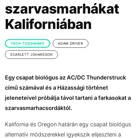
KÖZÉLET
UTAZÁS
szarvasmarhákat
ÉLETMÓD
DESIGN
Kaliforniában
BESZÉLGETÉSEK
ARCOK
VIDEÓ
TÖRTÉNETEK
TECH-TUDOMÁNY
ADAM DRIVER
GASZTRO
SCARLETT JOHANSSON
Egy csapat biológus az AC/DC Thunderstruck
című számával és a Házassági történet
jeleneteivel próbálja távol tartani a farkasokat a
szarvasmarhacsordáktól.
Kalifornia és Oregon határán egy csapat biológus
alternatív módszerekkel igyekszik elijeszteni a