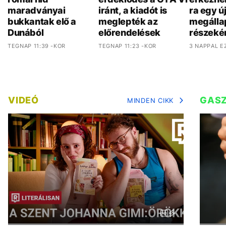
maradványai
iránt, a kiadót is
ra egy ú
bukkantak elő a
meglepték az
megálla
Dunából
előrendelések
részeké
TEGNAP 11:39 -KOR
TEGNAP 11:23 -KOR
3 NAPPAL E
VIDEÓ
GAS
MINDEN CIKK