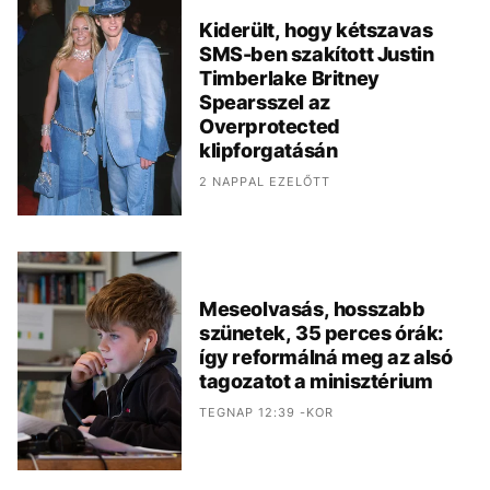
Kiderült, hogy kétszavas
SMS-ben szakított Justin
Timberlake Britney
Spearsszel az
Overprotected
klipforgatásán
2 NAPPAL EZELŐTT
Meseolvasás, hosszabb
szünetek, 35 perces órák:
így reformálná meg az alsó
tagozatot a minisztérium
TEGNAP 12:39 -KOR