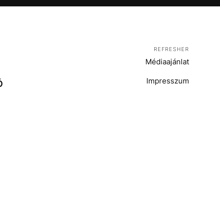
REFRESHER
Médiaajánlat
Impresszum
Ó
T