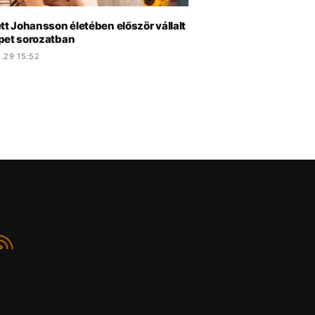
tt Johansson életében először vállalt
pet sorozatban
.29 15:52