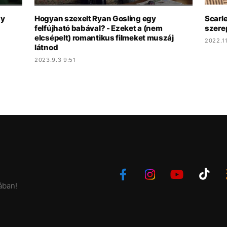
gy
Hogyan szexelt Ryan Gosling egy
Scarle
felfújható babával? - Ezeket a (nem
szere
elcsépelt) romantikus filmeket muszáj
2022.11
látnod
2023.9.3 9:51
ában!