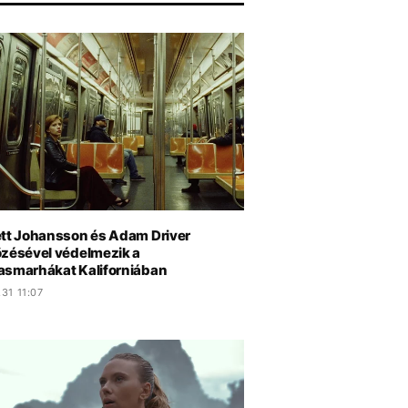
ett Johansson és Adam Driver
özésével védelmezik a
asmarhákat Kaliforniában
31 11:07