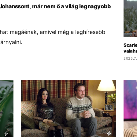
t Johanssont, már nem ő a világ legnagyobb
dhat magáénak, amivel még a leghíresebb
zárnyalni.
Scarle
valaha
2025.7