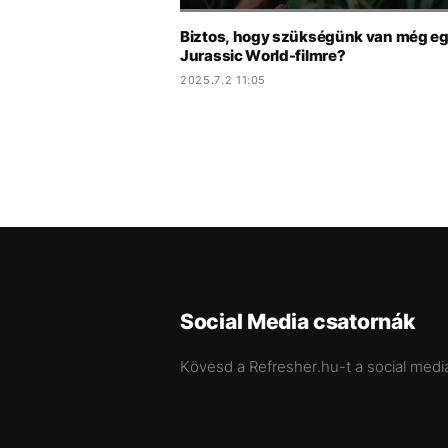
Biztos, hogy szükségünk van még e
Jurassic World-filmre?
2025.7.2 11:05
Social Media csatornák
Kövesd a Refresher.hu-t a social medi