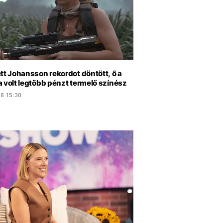
tt Johansson rekordot döntött, ő a
 volt legtöbb pénzt termelő színész
.8 15:30