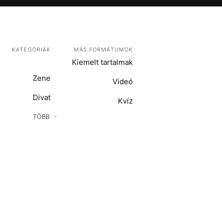
KATEGÓRIÁK
MÁS FORMÁTUMOK
Kiemelt tartalmak
Zene
Videó
Divat
Kvíz
Kultúra
TÖBB
ENTR
Film + sorozat
ech-Tudomány
Sport
Társadalom