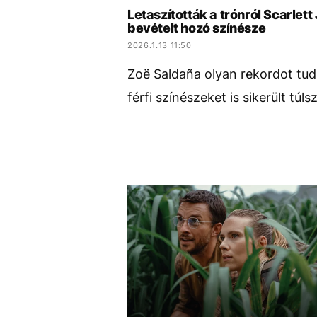
Letaszították a trónról Scarlet
bevételt hozó színésze
2026.1.13 11:50
Zoë Saldaña olyan rekordot tu
férfi színészeket is sikerült túls