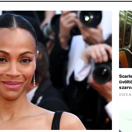
ÁR
CHRISTOPHER NOLAN
PARLAMENT
HBO
MAJKA
Scarl
üvölt
szarv
2025.8.