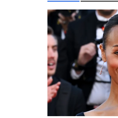
LIFESTYLE TÉMÁK
FIDESZ
SZIGET FESZTIVÁL
ENERGIAVÁLSÁG
NY
EGYÉB FORMÁTUMOK
REFRESHER
Kiemelt tartalmak
Videó
Kvíz
Médiaajánlat
Impresszum