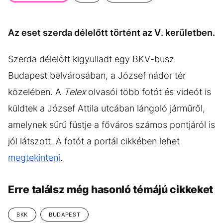
KÖZÉLET
UTAZÁS
ÉLETMÓD
DESIGN
Az eset szerda délelőtt történt az V. kerületben.
BESZÉLGETÉSEK
ARCOK
Szerda délelőtt kigyulladt egy BKV-busz
VIDEÓ
TÖRTÉNETEK
Budapest belvárosában, a József nádor tér
GASZTRO
közelében. A
Telex
olvasói több fotót és videót is
küldtek a József Attila utcában lángoló járműről,
amelynek sűrű füstje a főváros számos pontjáról is
jól látszott. A fotót a portál cikkében lehet
megtekinteni
.
Erre találsz még hasonló témájú cikkeket
BKK
BUDAPEST