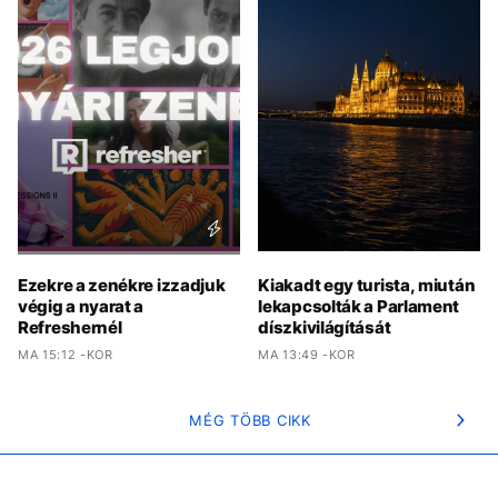
Ezekre a zenékre izzadjuk
Kiakadt egy turista, miután
végig a nyarat a
lekapcsolták a Parlament
Refreshernél
díszkivilágítását
MA 15:12 -KOR
MA 13:49 -KOR
MÉG TÖBB CIKK