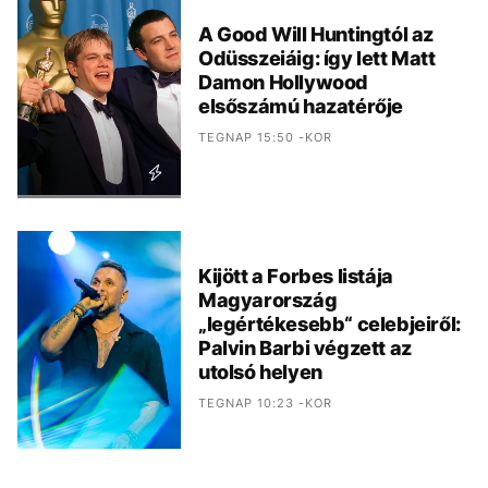
A Good Will Huntingtól az
Odüsszeiáig: így lett Matt
Damon Hollywood
elsőszámú hazatérője
TEGNAP 15:50 -KOR
Kijött a Forbes listája
Magyarország
„legértékesebb“ celebjeiről:
Palvin Barbi végzett az
utolsó helyen
TEGNAP 10:23 -KOR