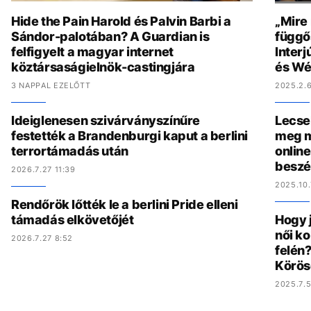
Hide the Pain Harold és Palvin Barbi a
„Mire
Sándor-palotában? A Guardian is
függő
felfigyelt a magyar internet
Interj
köztársaságielnök-castingjára
és Wé
3 NAPPAL EZELŐTT
2025.2.6
Ideiglenesen szivárványszínűre
Lecse
festették a Brandenburgi kaput a berlini
meg m
terrortámadás után
online
beszé
2026.7.27 11:39
2025.10.
Rendőrök lőtték le a berlini Pride elleni
támadás elkövetőjét
Hogy 
női ko
2026.7.27 8:52
felén?
Körös
2025.7.5