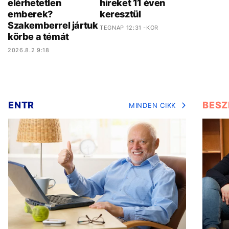
elérhetetlen
híreket 11 éven
emberek?
keresztül
Szakemberrel jártuk
TEGNAP 12:31 -KOR
körbe a témát
2026.8.2 9:18
ENTR
BESZ
MINDEN CIKK