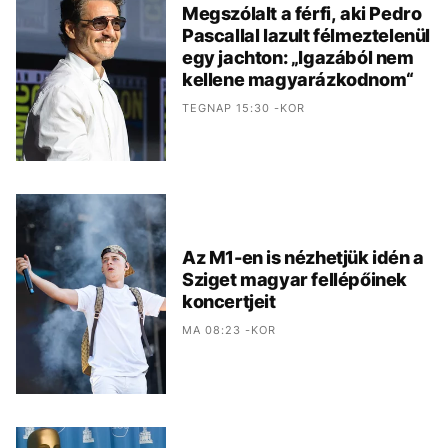
Megszólalt a férfi, aki Pedro
Pascallal lazult félmeztelenül
egy jachton: „Igazából nem
kellene magyarázkodnom“
TEGNAP 15:30 -KOR
Az M1-en is nézhetjük idén a
Sziget magyar fellépőinek
koncertjeit
MA 08:23 -KOR