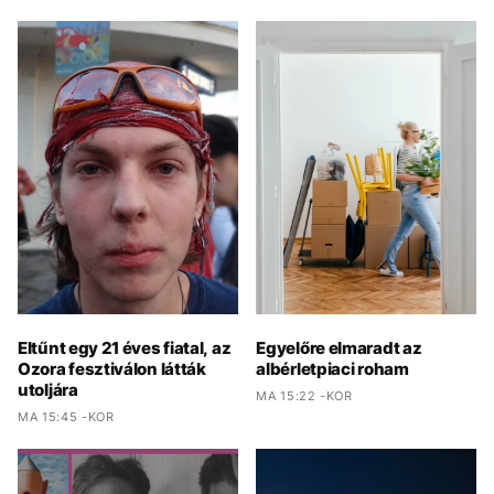
Eltűnt egy 21 éves fiatal, az
Egyelőre elmaradt az
Ozora fesztiválon látták
albérletpiaci roham
utoljára
MA 15:22 -KOR
MA 15:45 -KOR