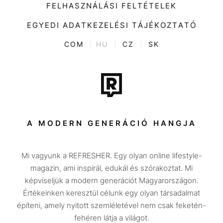
Divat
FELHASZNÁLÁSI FELTÉTELEK
Videó
Kultúra
EGYEDI ADATKEZELÉSI TÁJÉKOZTATÓ
Kvíz
ENTR
COM
|
HU
|
CZ
|
SK
Film + sorozat
Tech-Tudomány
Sport
Társadalom
A MODERN GENERÁCIÓ HANGJA
Közélet
Mi vagyunk a REFRESHER. Egy olyan online lifestyle-
Utazás
magazin, ami inspirál, edukál és szórakoztat. Mi
Életmód
képviseljük a modern generációt Magyarországon.
Értékeinken keresztül célunk egy olyan társadalmat
Design
építeni, amely nyitott szemléletével nem csak feketén-
Beszélgetések
fehéren látja a világot.