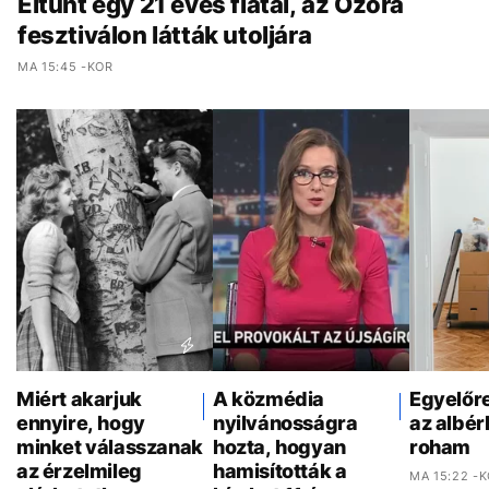
Eltűnt egy 21 éves fiatal, az Ozora
fesztiválon látták utoljára
MA 15:45 -KOR
Miért akarjuk
A közmédia
Egyelőr
ennyire, hogy
nyilvánosságra
az albér
minket válasszanak
hozta, hogyan
roham
az érzelmileg
hamisították a
MA 15:22 -