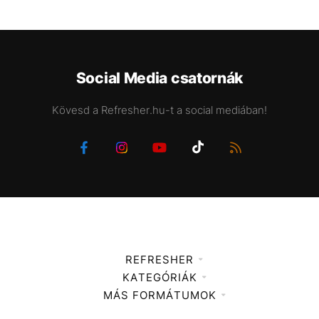
Social Media csatornák
Kövesd a Refresher.hu-t a social mediában!
REFRESHER
KATEGÓRIÁK
Médiaajánlat
MÁS FORMÁTUMOK
Zene
Impresszum
Kiemelt tartalmak