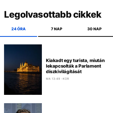
Legolvasottabb cikkek
24 ÓRA
7 NAP
30 NAP
Kiakadt egy turista, miután
lekapcsolták a Parlament
díszkivilágítását
MA 13:49 -KOR