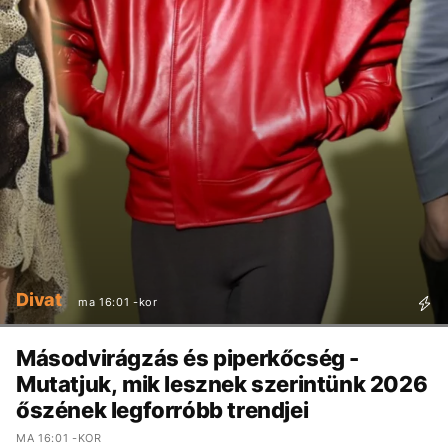
Divat
ma 16:01 -kor
Másodvirágzás és piperkőcség -
Mutatjuk, mik lesznek szerintünk 2026
őszének legforróbb trendjei
MA 16:01 -KOR