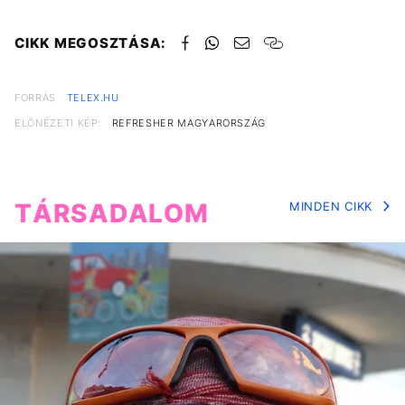
CIKK MEGOSZTÁSA:
FORRÁS
TELEX.HU
ELŐNÉZETI KÉP:
REFRESHER MAGYARORSZÁG
TÁRSADALOM
MINDEN CIKK