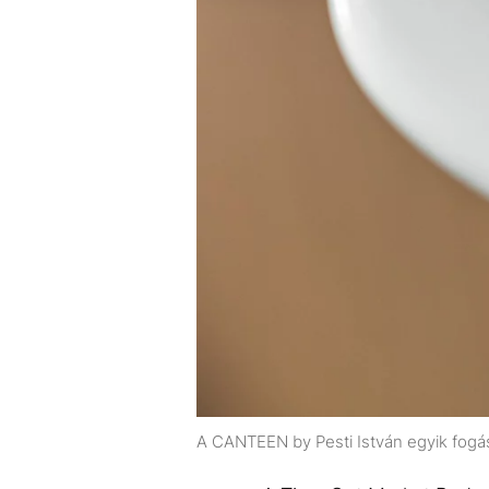
A CANTEEN by Pesti István egyik fogá