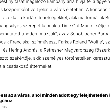
st nyitását megelőző kampány arra hívja fel a figyel
ális központként volt jelen a város életében. A koncepc
ait azokkal a kortárs tehetségekkel, akik ma formálják
 hangsúlyos szerepet kapnak a Time Out Market séfjei és 
emutatott „modern múzsák”, azaz Schoblocher Barbara
csik Franciska, színművész, Farkas Roland 'Wolfie', 
ja, és Hering András, a Refresher Magyarország főszerk
sztő szakértője, akik személyes történeteiken kereszt
s a csatlakozó éttermeket.
st az a város, ahol minden adott egy felejthetetle
géhez
5 11:29