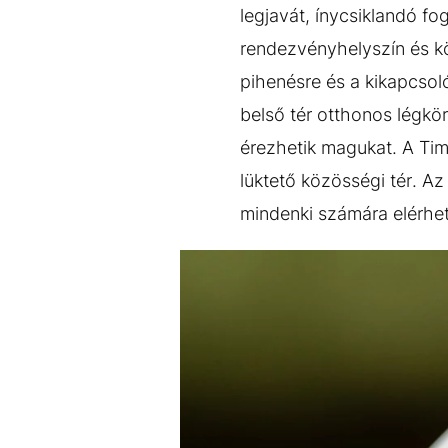
legjavát, ínycsiklandó fo
rendezvényhelyszín és kör
pihenésre és a kikapcsol
belső tér otthonos légkör
érezhetik magukat. A Ti
lüktető közösségi tér. A
mindenki számára elérhet