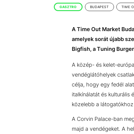
EGYÉB FORMÁTUMOK
REFRESHER
GASZTRO
BUDAPEST
TIME 
Kiemelt tartalmak
Videó
Kvíz
Médiaajánlat
Impresszum
A Time Out Market Buda
amelyek sorát újabb sze
Bigfish, a Tuning Burge
A közép- és kelet-európ
vendéglátóhelyek csatlak
célja, hogy egy fedél ala
italkínálatát és kulturál
közelebb a látogatókhoz a
A Corvin Palace-ban megn
majd a vendégeket. A hely