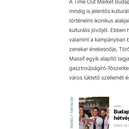
A Time Out Market Budape
mindig is jelentős kultur
történelmi ikonikus alakj
kulturális jövőjét. Ebben
valamint a kampányban b
zenekar énekesnője, Törő
Massif egyik alapító tag
gasztroújságíró-főszerke
város lüktető szellemét é
KIEMELT TARTALOM
Budape
hétvé
2025.12.