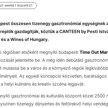
OUT MARKET BUDAPEST
pest összesen tizenegy gasztronómiai egységnek a
replők gazdagítják, köztük a CANTEEN by Pesti Istvá
r és a Wines of Hungary.
ai régióban elsőként megnyíló budapesti
Time Out Mar
ozását jelentette be. A még idén debütáló gasztronómia
tt mutassa be a város és a környező régiók legkiválóbb s
is élményeit. Az egyedi koncepció közvetlen, barátságo
 helyi kulináris és kreatív szcéna legjavát.
yíló gasztronómiai és kulturális központ közel 2500 
színen tizenegy díjnyertes és feltörekvő helyi vendég