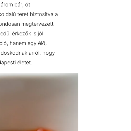
három bár, öt
oldalú teret biztosítva a
 gondosan megtervezett
edül érkezők is jól
ció, hanem egy élő,
ondoskodnak arról, hogy
pesti életet.