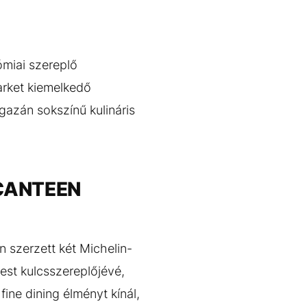
ómiai szereplő
Market kiemelkedő
igazán sokszínű kulináris
a CANTEEN
n szerzett két Michelin-
est kulcsszereplőjévé,
ne dining élményt kínál,