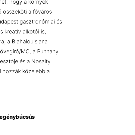
met, hogy a környék
ió összeköti a főváros
 Budapest gasztronómiai és
kreatív alkotói is,
, a Blahalouisiana
szövegíró/MC, a Punnany
esztője és a Nosalty
ül hozzák közelebb a
n legénybúcsús