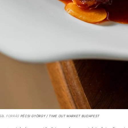
sa.
FORRÁS
PÉCSI GYÖRGY / TIME OUT MARKET BUDAPEST