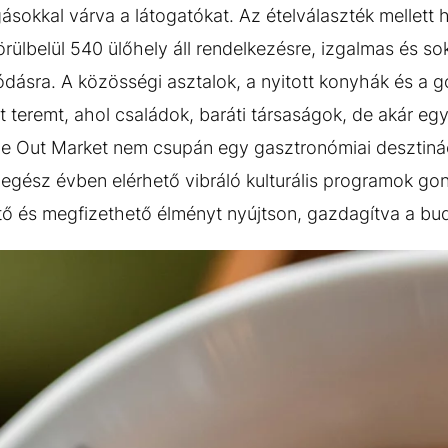
gásokkal várva a látogatókat. Az ételválaszték mellett 
ülbelül 540 ülőhely áll rendelkezésre, izgalmas és sok
ódásra. A közösségi asztalok, a nyitott konyhák és a
t teremt, ahol családok, baráti társaságok, de akár egy
me Out Market nem csupán egy gasztronómiai desztiná
z egész évben elérhető vibráló kulturális programok g
ő és megfizethető élményt nyújtson, gazdagítva a buda