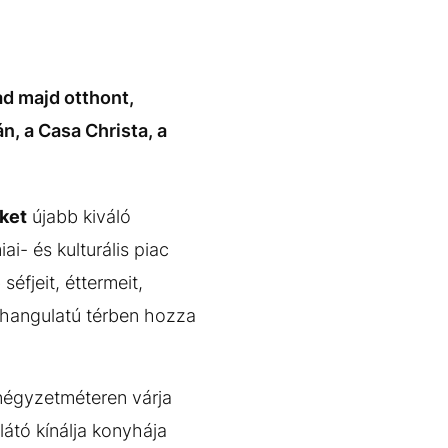
d majd otthont,
n, a Casa Christa, a
ket
újabb kiváló
i- és kulturális piac
éfjeit, éttermeit,
s hangulatú térben hozza
négyzetméteren várja
látó kínálja konyhája