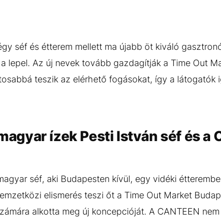
égy séf és étterem mellett ma újabb öt kiváló gasztron
e a lepel. Az új nevek tovább gazdagítják a Time Out 
tosabbá teszik az elérhető fogásokat, így a látogatók 
gyar ízek Pesti István séf és 
magyar séf, aki Budapesten kívül, egy vidéki étterembe
 nemzetközi elismerés teszi őt a Time Out Market Budap
számára alkotta meg új koncepcióját. A CANTEEN nem fi