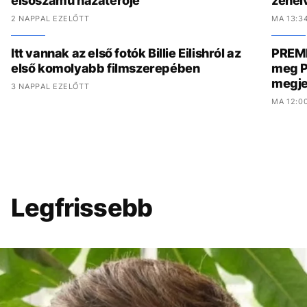
elsőszámú hazatérője
zenéiv
2 NAPPAL EZELŐTT
MA 13:3
Itt vannak az első fotók Billie Eilishról az
PREMI
első komolyabb filmszerepében
meg P
megje
3 NAPPAL EZELŐTT
MA 12:0
Legfrissebb