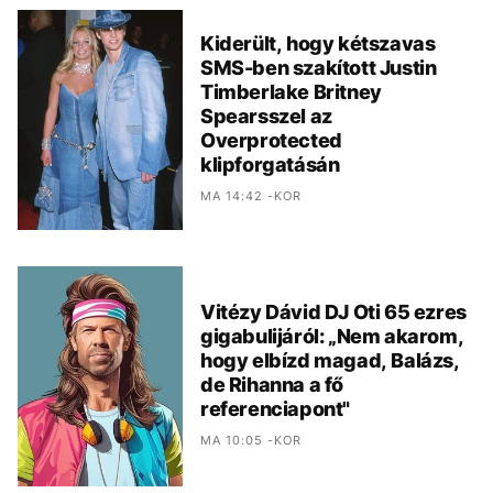
Kiderült, hogy kétszavas
SMS-ben szakított Justin
Timberlake Britney
Spearsszel az
Overprotected
klipforgatásán
MA 14:42 -KOR
Vitézy Dávid DJ Oti 65 ezres
gigabulijáról: „Nem akarom,
hogy elbízd magad, Balázs,
de Rihanna a fő
referenciapont"
MA 10:05 -KOR