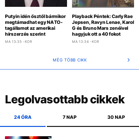
Putyin idén ősztől bármikor
Playback Péntek: Carly Rae
megtámadhat egy NATO-
Jepsen, Ravyn Lenae, Karol
tagállamot az amerikai
G és Bruno Mars zenéivel
hírszerzés szerint
hagyjuk ott a 40 fokot
MA 13:35 -KOR
MA 13:34 -KOR
MÉG TÖBB CIKK
Legolvasottabb cikkek
24 ÓRA
7 NAP
30 NAP