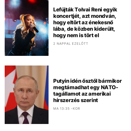
Lefújták Tolvai Reni egyik
koncertjét, azt mondván,
hogy eltört az énekesnő
lába, de közben kiderült,
hogy nem is tört el
2 NAPPAL EZELŐTT
Putyin idén ősztől bármikor
megtámadhat egy NATO-
tagállamot az amerikai
hírszerzés szerint
MA 13:35 -KOR