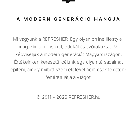
Sport
Társadalom
A MODERN GENERÁCIÓ HANGJA
Közélet
Mi vagyunk a REFRESHER. Egy olyan online lifestyle-
Utazás
magazin, ami inspirál, edukál és szórakoztat. Mi
Életmód
képviseljük a modern generációt Magyarországon.
Értékeinken keresztül célunk egy olyan társadalmat
Design
építeni, amely nyitott szemléletével nem csak feketén-
Beszélgetések
fehéren látja a világot.
Arcok
© 2011 - 2026 REFRESHER.hu
Videó
Történetek
Gasztro