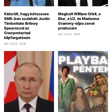
Kiderült, hogy kétszavas
Meghalt William Orbit, a
SMS-ben szakított Justin
Blur, a U2, és Madonna
Timberlake Britney
Grammy-díjas zenei
Spearsszel az
producere
Overprotected
MA 14:29 -KOR
klipforgatásán
MA 14:42 -KOR