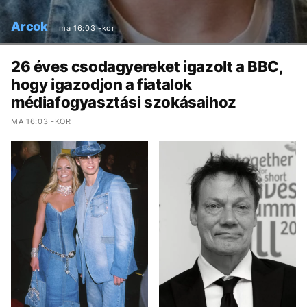
Arcok
ma 16:03 -kor
26 éves csodagyereket igazolt a BBC,
hogy igazodjon a fiatalok
médiafogyasztási szokásaihoz
MA 16:03 -KOR