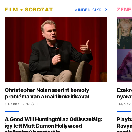
FILM + SOROZAT
ZENE
MINDEN CIKK
Christopher Nolan szerint komoly
Ezekr
probléma van a mai filmkritikával
nyara
3 NAPPAL EZELŐTT
TEGNAP 
A Good Will Huntingtól az Odüsszeiáig:
Playb
így lett Matt Damon Hollywood
Ravyn