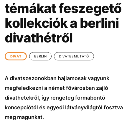
KÖZÉLET
UTAZÁS
témákat feszegető
ÉLETMÓD
DESIGN
kollekciók a berlini
BESZÉLGETÉSEK
ARCOK
divathétről
VIDEÓ
TÖRTÉNETEK
GASZTRO
DIVAT
BERLIN
DIVATBEMUTATÓ
A divatszezonokban hajlamosak vagyunk
megfeledkezni a német fővárosban zajló
divathetekről, így rengeteg formabontó
koncepciótól és egyedi látványvilágtól fosztva
meg magunkat.