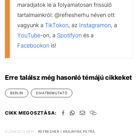
maradjatok le a folyamatosan frissülő
tartalmainkról: @refresherhu néven ott
vagyunk a
TikTokon
, az
Instagramon
, a
YouTube
-on, a
Spotifyon
és a
Facebookon
is!
Erre találsz még hasonló témájú cikkeket
BERLIN
DIVATBEMUTATÓ
CIKK MEGOSZTÁSA:
ELŐNÉZETI KÉP:
REFRESHER / KRAJNYÁK PETRA