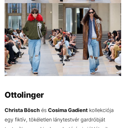
GALÉRIA MEGTEKINTÉSE
(16)
Ottolinger
Christa Bösch
és
Cosima Gadient
kollekciója
egy fiktív, tökéletlen lánytestvér gardróbját