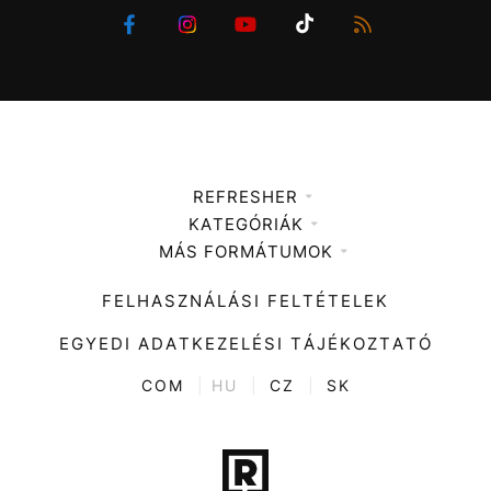
REFRESHER
KATEGÓRIÁK
Médiaajánlat
MÁS FORMÁTUMOK
Zene
Impresszum
Kiemelt tartalmak
Divat
FELHASZNÁLÁSI FELTÉTELEK
Videó
Kultúra
EGYEDI ADATKEZELÉSI TÁJÉKOZTATÓ
Kvíz
ENTR
COM
|
HU
|
CZ
|
SK
Film + sorozat
Tech-Tudomány