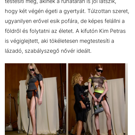
testesíti meg, akinek a ruhatárán is jól látszik,
hogy két végén égeti a gyertyát. Túlzottan szeret,
ugyanilyen erővel esik pofára, de képes felállni a
földről és folytatni az életet. A kifutón Kim Petras
is végiglejtett, aki tökéletesen megtestesíti a
lázadó, szabályszegő nővér ideált.