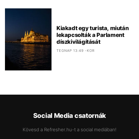
Kiakadt egy turista, miután
lekapcsolták a Parlament
díszkivilágítását
TEGNAP 13:49 -KOR
Social Media csatornák
Kövesd a Refresher.hu-t a social mediában!