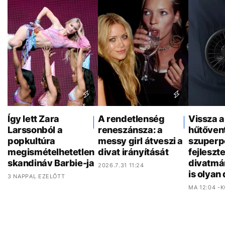
Így lett Zara
A rendetlenség
Vissza a
Larssonból a
reneszánsza: a
hűtővent
popkultúra
messy girl átveszi a
szuperp
megismételhetetlen
divat irányítását
fejleszt
skandináv Barbie-ja
divatmá
2026.7.31 11:24
is olyan
3 NAPPAL EZELŐTT
MA 12:04 -