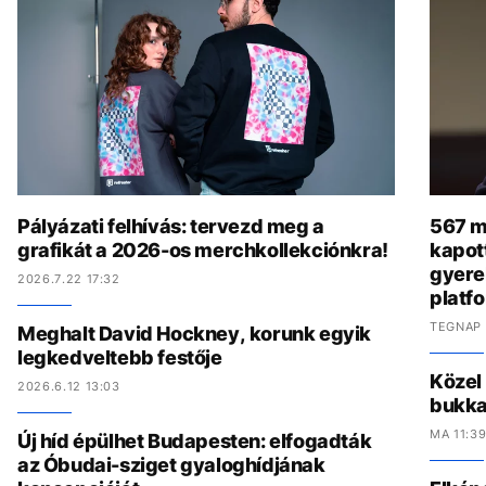
Pályázati felhívás: tervezd meg a
567 mi
grafikát a 2026-os merchkollekciónkra!
kapot
gyere
2026.7.22 17:32
platf
TEGNAP 
Meghalt David Hockney, korunk egyik
legkedveltebb festője
Közel
2026.6.12 13:03
bukka
MA 11:3
Új híd épülhet Budapesten: elfogadták
az Óbudai-sziget gyaloghídjának