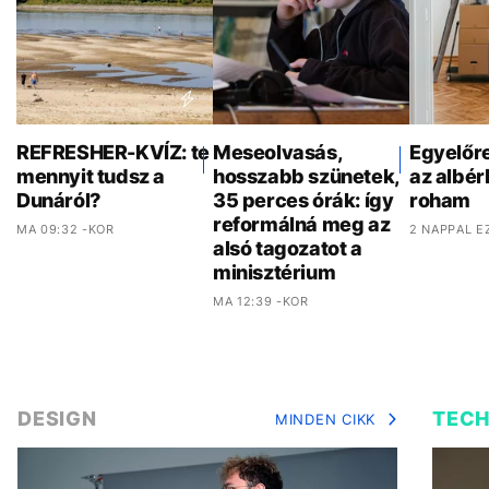
REFRESHER-KVÍZ: te
Meseolvasás,
Egyelőr
mennyit tudsz a
hosszabb szünetek,
az albér
Dunáról?
35 perces órák: így
roham
reformálná meg az
MA 09:32 -KOR
2 NAPPAL E
alsó tagozatot a
minisztérium
MA 12:39 -KOR
DESIGN
TEC
MINDEN CIKK