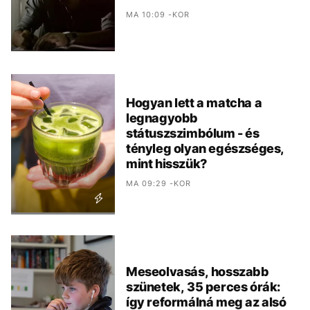
MA 10:09 -KOR
Hogyan lett a matcha a
legnagyobb
státuszszimbólum - és
tényleg olyan egészséges,
mint hisszük?
MA 09:29 -KOR
Meseolvasás, hosszabb
szünetek, 35 perces órák:
így reformálná meg az alsó