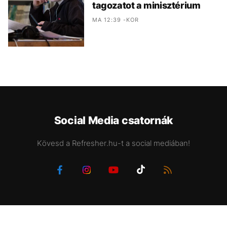
tagozatot a minisztérium
MA 12:39 -KOR
Social Media csatornák
Kövesd a Refresher.hu-t a social mediában!