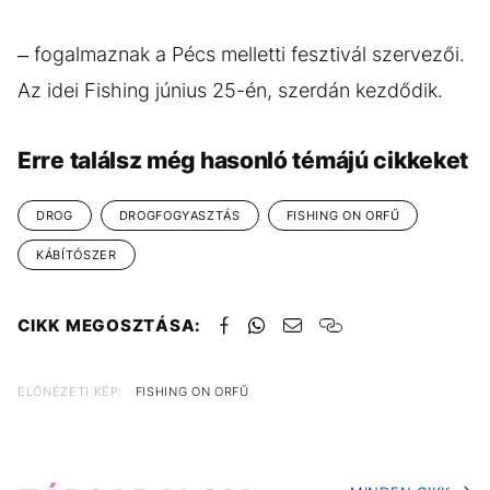
– fogalmaznak a Pécs melletti fesztivál szervezői.
Az idei Fishing június 25-én, szerdán kezdődik.
Erre találsz még hasonló témájú cikkeket
DROG
DROGFOGYASZTÁS
FISHING ON ORFŰ
KÁBÍTÓSZER
CIKK MEGOSZTÁSA:
ELŐNÉZETI KÉP:
FISHING ON ORFŰ