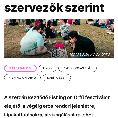
KÖZÉLET
UTAZÁS
szervezők szerint
ÉLETMÓD
DESIGN
BESZÉLGETÉSEK
ARCOK
VIDEÓ
TÖRTÉNETEK
GASZTRO
FORRÁS FISHING ON ORFŰ
TÁRSADALOM
DROG
DROGFOGYASZTÁS
FISHING ON ORFŰ
KÁBÍTÓSZER
A szerdán kezdődő Fishing on Orfű fesztiválon
elejétől a végéig erős rendőri jelenlétre,
kipakoltatásokra, átvizsgálásokra lehet