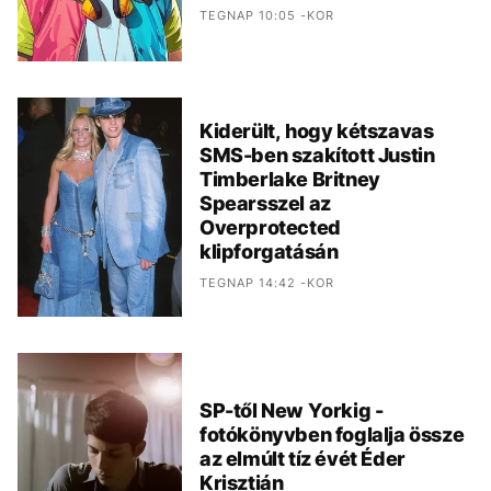
TEGNAP 10:05 -KOR
Kiderült, hogy kétszavas
SMS-ben szakított Justin
Timberlake Britney
Spearsszel az
Overprotected
klipforgatásán
TEGNAP 14:42 -KOR
SP-től New Yorkig -
fotókönyvben foglalja össze
az elmúlt tíz évét Éder
Krisztián