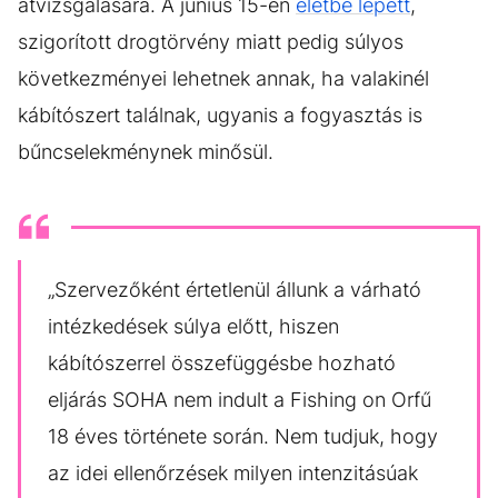
átvizsgálására. A június 15-én
életbe lépett
,
szigorított drogtörvény miatt pedig súlyos
következményei lehetnek annak, ha valakinél
kábítószert találnak, ugyanis a fogyasztás is
bűncselekménynek minősül.
„Szervezőként értetlenül állunk a várható
intézkedések súlya előtt, hiszen
kábítószerrel összefüggésbe hozható
eljárás SOHA nem indult a Fishing on Orfű
18 éves története során. Nem tudjuk, hogy
az idei ellenőrzések milyen intenzitásúak