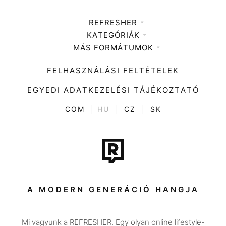
REFRESHER
KATEGÓRIÁK
Médiaajánlat
MÁS FORMÁTUMOK
Zene
Impresszum
Kiemelt tartalmak
Divat
FELHASZNÁLÁSI FELTÉTELEK
Videó
Kultúra
EGYEDI ADATKEZELÉSI TÁJÉKOZTATÓ
Kvíz
ENTR
COM
|
HU
|
CZ
|
SK
Film + sorozat
Tech-Tudomány
Sport
Társadalom
A MODERN GENERÁCIÓ HANGJA
Közélet
Mi vagyunk a REFRESHER. Egy olyan online lifestyle-
Utazás