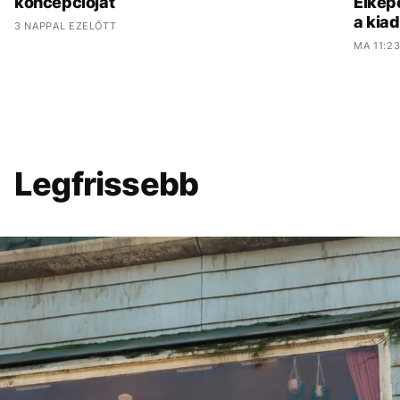
koncepcióját
Elkép
a kia
3 NAPPAL EZELŐTT
MA 11:2
Legfrissebb