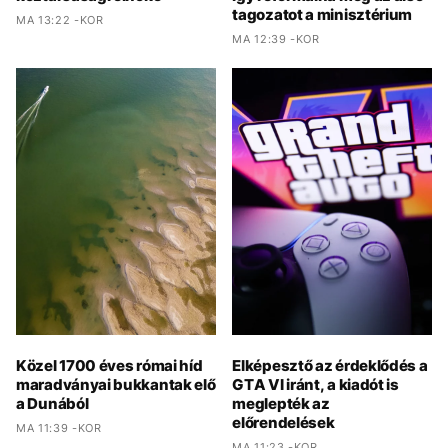
tagozatot a minisztérium
MA 13:22 -KOR
MA 12:39 -KOR
Közel 1700 éves római híd
Elképesztő az érdeklődés a
maradványai bukkantak elő
GTA VI iránt, a kiadót is
a Dunából
meglepték az
előrendelések
MA 11:39 -KOR
MA 11:23 -KOR