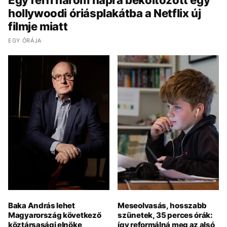
Egy férfi három napra beköltözött egy
hollywoodi óriásplakátba a Netflix új
filmje miatt
EGY ÓRÁJA
Baka András lehet
Meseolvasás, hosszabb
Magyarország következő
szünetek, 35 perces órák:
köztársasági elnöke
így reformálná meg az alsó