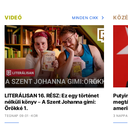
VIDEÓ
KÖZÉ
MINDEN CIKK
LITERÁLISAN 16. RÉSZ: Ez egy történet
Putyi
nélküli könyv – A Szent Johanna gimi:
megtá
Örökké 1.
amerik
TEGNAP 09:01 -KOR
3 NAPPA