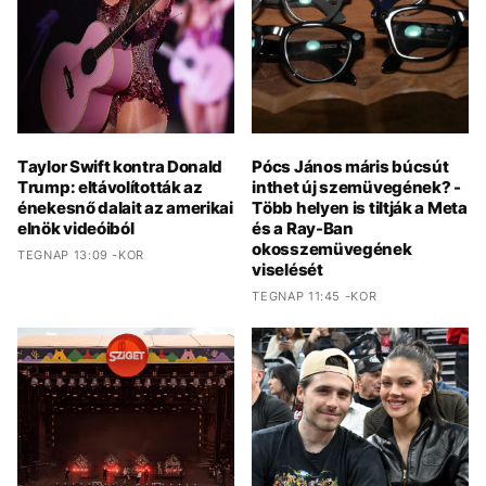
Taylor Swift kontra Donald
Pócs János máris búcsút
Trump: eltávolították az
inthet új szemüvegének? -
énekesnő dalait az amerikai
Több helyen is tiltják a Meta
elnök videóiból
és a Ray-Ban
okosszemüvegének
TEGNAP 13:09 -KOR
viselését
TEGNAP 11:45 -KOR