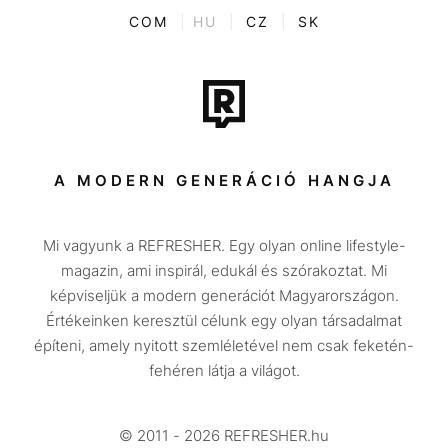
Kvíz
ENTR
COM
|
HU
|
CZ
|
SK
Film + sorozat
Tech-Tudomány
Sport
Társadalom
A MODERN GENERÁCIÓ HANGJA
Közélet
Mi vagyunk a REFRESHER. Egy olyan online lifestyle-
Utazás
magazin, ami inspirál, edukál és szórakoztat. Mi
Életmód
képviseljük a modern generációt Magyarországon.
Értékeinken keresztül célunk egy olyan társadalmat
Design
építeni, amely nyitott szemléletével nem csak feketén-
Beszélgetések
fehéren látja a világot.
Arcok
© 2011 - 2026 REFRESHER.hu
Videó