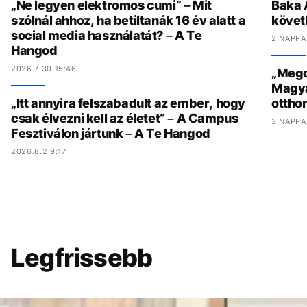
„Ne legyen elektromos cumi” – Mit
Baka 
szólnál ahhoz, ha betiltanák 16 év alatt a
követ
social media használatát? – A Te
2 NAPPA
Hangod
2026.7.30 15:46
„Megcs
Magyar
„Itt annyira felszabadult az ember, hogy
ottho
csak élvezni kell az életet” – A Campus
3 NAPPA
Fesztiválon jártunk – A Te Hangod
2026.8.2 9:17
Legfrissebb