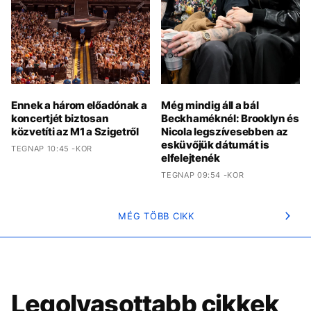
Ennek a három előadónak a
Még mindig áll a bál
koncertjét biztosan
Beckhaméknél: Brooklyn és
közvetíti az M1 a Szigetről
Nicola legszívesebben az
esküvőjük dátumát is
TEGNAP 10:45 -KOR
elfelejtenék
TEGNAP 09:54 -KOR
MÉG TÖBB CIKK
Legolvasottabb cikkek