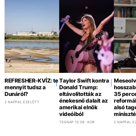
REFRESHER-KVÍZ: te
Taylor Swift kontra
Meseolv
mennyit tudsz a
Donald Trump:
hosszab
Dunáról?
eltávolították az
35 perce
énekesnő dalait az
reformá
2 NAPPAL EZELŐTT
amerikai elnök
alsó tag
videóiból
miniszt
TEGNAP 13:09 -KOR
2 NAPPAL E