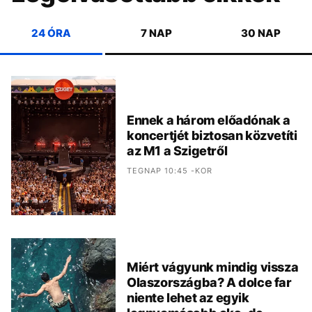
24 ÓRA
7 NAP
30 NAP
Ennek a három előadónak a
koncertjét biztosan közvetíti
az M1 a Szigetről
TEGNAP 10:45 -KOR
Miért vágyunk mindig vissza
Olaszországba? A dolce far
niente lehet az egyik