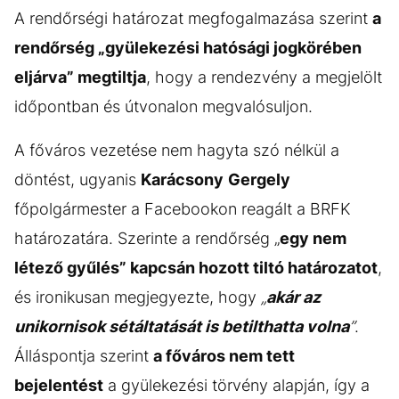
A rendőrségi határozat megfogalmazása szerint
a
rendőrség „gyülekezési hatósági jogkörében
eljárva” megtiltja
, hogy a rendezvény a megjelölt
időpontban és útvonalon megvalósuljon.
A főváros vezetése nem hagyta szó nélkül a
döntést, ugyanis
Karácsony
Gergely
főpolgármester a Facebookon reagált a BRFK
határozatára. Szerinte a rendőrség „
egy nem
létező gyűlés” kapcsán hozott tiltó határozatot
,
és ironikusan megjegyezte, hogy
„
akár az
unikornisok sétáltatását is betilthatta volna
”
.
Álláspontja szerint
a főváros nem tett
bejelentést
a gyülekezési törvény alapján, így a