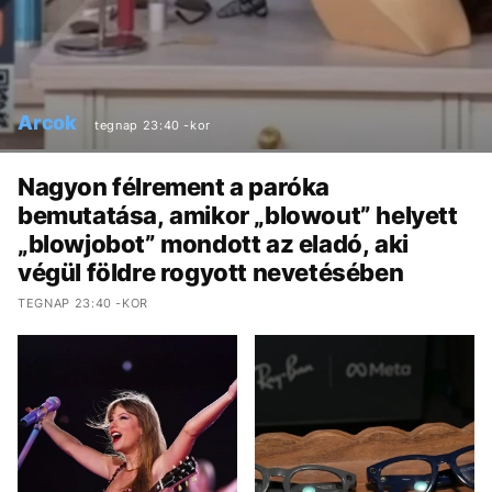
Arcok
tegnap 23:40 -kor
Nagyon félrement a paróka
bemutatása, amikor „blowout” helyett
„blowjobot” mondott az eladó, aki
végül földre rogyott nevetésében
TEGNAP 23:40 -KOR