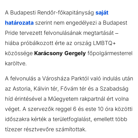
A Budapesti Rendőr-főkapitányság
saját
határozata
szerint nem engedélyezi a Budapest
Pride tervezett felvonulásának megtartását –
hiába próbálkozott érte az ország LMBTQ+
közössége
Karácsony
Gergely
főpolgármesterrel
karöltve.
A felvonulás a Városháza Parktól való indulás után
az Astoria, Kálvin tér, Fővám tér és a Szabadság
híd érintésével a Műegyetem rakpartnál ért volna
véget. A szervezők reggel 6 és este 10 óra közötti
időszakra kérték a területfoglalást, emellett több
tízezer résztvevőre számítottak.