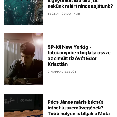
legnyomósabb oka, de
nekünk miért nincs sajátunk?
TEGNAP 09:00 -KOR
SP-től New Yorkig -
fotókönyvben foglalja össze
az elmúlt tíz évét Éder
Krisztián
2 NAPPAL EZELŐTT
Pócs János máris búcsút
inthet új szemüvegének? -
Több helyen is tiltják a Meta