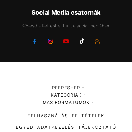
Social Media csatornák
Kövesd a Refresher.hu-t a social mediában!
REFRESHER
KATEGÓRIÁK
Médiaajánlat
MÁS FORMÁTUMOK
Zene
Impresszum
Kiemelt tartalmak
Divat
FELHASZNÁLÁSI FELTÉTELEK
Videó
Kultúra
EGYEDI ADATKEZELÉSI TÁJÉKOZTATÓ