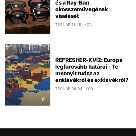
és a Ray-Ban
okosszemüvegének
viselését
TEGNAP 11:45 -KOR
REFRESHER-KVÍZ: Európa
legfurcsább határai - Te
mennyit tudsz az
enklávékról és exklávékról?
TEGNAP 09:03 -KOR