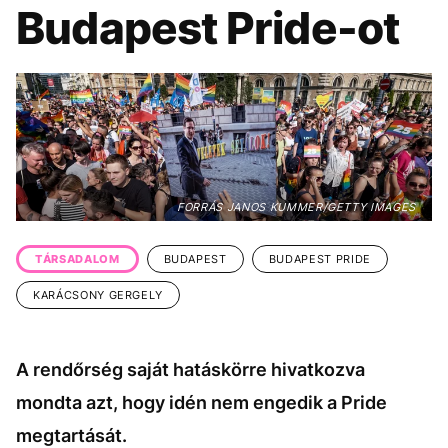
KÖZÉLET
UTAZÁS
Budapest Pride-ot
ÉLETMÓD
DESIGN
BESZÉLGETÉSEK
ARCOK
VIDEÓ
TÖRTÉNETEK
GASZTRO
FORRÁS JANOS KUMMER/GETTY IMAGES
TÁRSADALOM
BUDAPEST
BUDAPEST PRIDE
KARÁCSONY GERGELY
A rendőrség saját hatáskörre hivatkozva
mondta azt, hogy idén nem engedik a Pride
megtartását.