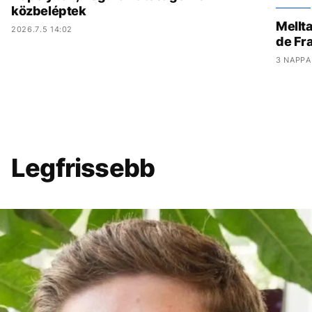
közbeléptek
Mellta
2026.7.5 14:02
de Fr
3 NAPPA
Legfrissebb