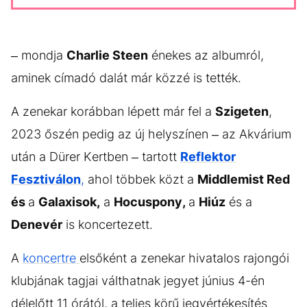
– mondja
Charlie Steen
énekes az albumról,
aminek címadó dalát már közzé is tették.
A zenekar korábban lépett már fel a
Szigeten
,
2023 őszén pedig az új helyszínen – az Akvárium
után a Dürer Kertben – tartott
Reflektor
Fesztiválon
,
ahol többek közt a
Middlemist Red
és
a
Galaxisok,
a
Hocuspony,
a
Hiúz
és a
Denevér
is koncertezett.
A
koncertre
elsőként a zenekar hivatalos rajongói
klubjának tagjai válthatnak jegyet június 4-én
délelőtt 11 órától, a teljes körű jegyértékesítés