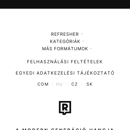
REFRESHER
KATEGÓRIÁK
Médiaajánlat
MÁS FORMÁTUMOK
Zene
Impresszum
Kiemelt tartalmak
Divat
FELHASZNÁLÁSI FELTÉTELEK
Videó
Kultúra
EGYEDI ADATKEZELÉSI TÁJÉKOZTATÓ
Kvíz
ENTR
COM
|
HU
|
CZ
|
SK
Film + sorozat
Tech-Tudomány
Sport
Társadalom