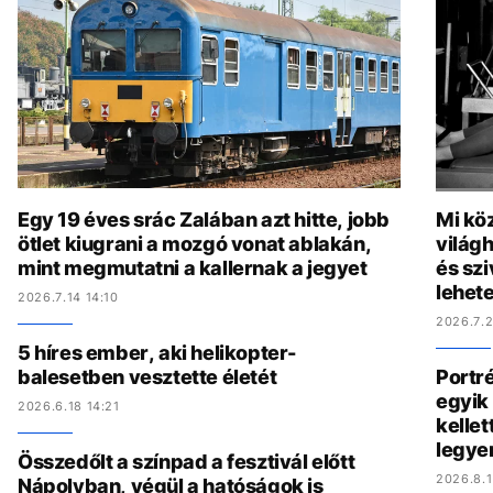
Egy 19 éves srác Zalában azt hitte, jobb
Mi köz
ötlet kiugrani a mozgó vonat ablakán,
világh
mint megmutatni a kallernak a jegyet
és szi
lehete
2026.7.14 14:10
2026.7.2
5 híres ember, aki helikopter-
balesetben vesztette életét
Portré
egyik 
2026.6.18 14:21
kelle
legye
Összedőlt a színpad a fesztivál előtt
2026.8.1
Nápolyban, végül a hatóságok is