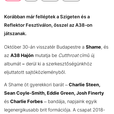
KÖZÉLET
UTAZÁS
ÉLETMÓD
DESIGN
Korábban már felléptek a Szigeten és a
BESZÉLGETÉSEK
ARCOK
Reflektor Fesztiválon, ősszel az A38-on
VIDEÓ
TÖRTÉNETEK
játszanak.
GASZTRO
Október 30-án visszatér Budapestre a
Shame
, és
az
A38 Hajón
mutatja be
Cutthroat
című új
albumát
–
derül ki a szerkesztőségünkhöz
eljuttatott sajtóközleményből.
A Shame öt gyerekkori barát –
Charlie Steen,
Sean Coyle-Smith, Eddie Green, Josh Finerty
és
Charlie Forbes
– bandája, napjaink egyik
legenergikusabb brit formációja. A csapat 2018-