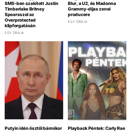
SMS-ben szakított Justin
Blur, a U2, és Madonna
Timberlake Britney
Grammy-díjas zenei
Spearsszel az
producere
Overprotected
EGY ÓRÁJA
klipforgatásán
EGY ÓRÁJA
Putyin idén ősztől bármikor
Playback Péntek: Carly Rae