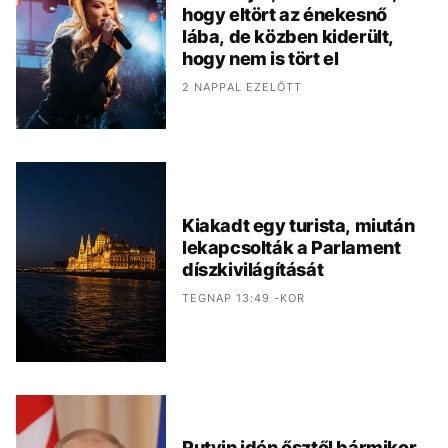
hogy eltört az énekesnő
lába, de közben kiderült,
hogy nem is tört el
2 NAPPAL EZELŐTT
Kiakadt egy turista, miután
lekapcsolták a Parlament
díszkivilágítását
TEGNAP 13:49 -KOR
Putyin idén ősztől bármikor