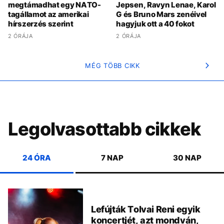
megtámadhat egy NATO-
Jepsen, Ravyn Lenae, Karol
tagállamot az amerikai
G és Bruno Mars zenéivel
hírszerzés szerint
hagyjuk ott a 40 fokot
2 ÓRÁJA
2 ÓRÁJA
MÉG TÖBB CIKK
Legolvasottabb cikkek
24 ÓRA
7 NAP
30 NAP
Lefújták Tolvai Reni egyik
koncertjét, azt mondván,