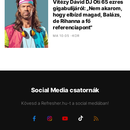
Vitézy Dávid DJ Oti 65 ezres
gigabulijáról: „Nem akarom,
hogy elbízd magad, Balázs,
de Rihanna a fő
referenciapont"
MA 10:05 -KOR
Social Media csatornák
Kövesd a Refresher.hu-t a social mediában!