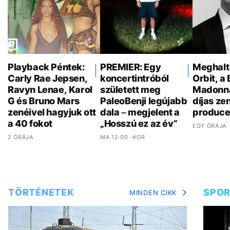
Playback Péntek:
PREMIER: Egy
Meghalt
Carly Rae Jepsen,
koncertintróból
Orbit, a 
Ravyn Lenae, Karol
született meg
Madonn
G és Bruno Mars
PaleoBenji legújabb
díjas ze
zenéivel hagyjuk ott
dala – megjelent a
produce
a 40 fokot
„Hosszú ez az év”
EGY ÓRÁJA
2 ÓRÁJA
MA 12:00 -KOR
TÖRTÉNETEK
SPO
MINDEN CIKK