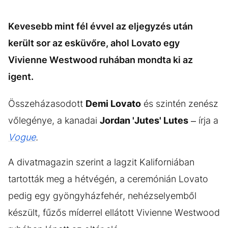
KÖZÉLET
UTAZÁS
ÉLETMÓD
DESIGN
Kevesebb mint fél évvel az eljegyzés után
került sor az esküvőre, ahol Lovato egy
BESZÉLGETÉSEK
ARCOK
Vivienne Westwood ruhában mondta ki az
VIDEÓ
TÖRTÉNETEK
igent.
GASZTRO
Összeházasodott
Demi Lovato
és szintén zenész
vőlegénye, a kanadai
Jordan 'Jutes' Lutes
– írja a
Vogue
.
A divatmagazin szerint a lagzit Kaliforniában
tartották meg a hétvégén, a ceremónián Lovato
pedig egy gyöngyházfehér, nehézselyemből
készült, fűzős míderrel ellátott Vivienne Westwood