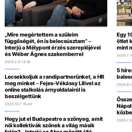
„Mire megértettem a szüleim
Egy 19
függőségét, én is belecsúsztam” –
ötlet
Interjú a Mélypont érzés szereplőjével
mint 
és Wéber Ágnes szakemberrel
2026.7.1
2025.2.6 13:18
5 híre
Lecsekkoljuk a randipartnerünket, a HR
bales
meg minket – Fejes-Vékássy Lilivel az
2026.6.1
online stalkolás árnyoldalairól is
beszélgettünk
Összed
2025.10.7 15:42
Nápol
közbe
Hogy jut el Budapestre a szőnyeg, amit
2026.7.5
női kollektívák szőnek a világ másik
felén? – Interjú az Abra mögött álló