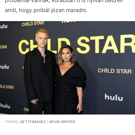
problémái vannak, korábban ő is nyíltan beszélt
arról, hogy próbál józan maradni.
FORRÁS
GETTYIMAGES / KEVIN WINTER