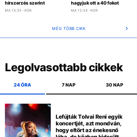
hírszerzés szerint
hagyjuk ott a 40 fokot
MA 13:35 -KOR
MA 13:34 -KOR
MÉG TÖBB CIKK
Legolvasottabb cikkek
24 ÓRA
7 NAP
30 NAP
Lefújták Tolvai Reni egyik
koncertjét, azt mondván,
hogy eltört az énekesnő
lába, de közben kiderült,