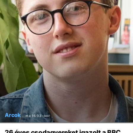
Arcok
ma 16:03 -kor
26 éves csodagyereket igazolt a BBC,