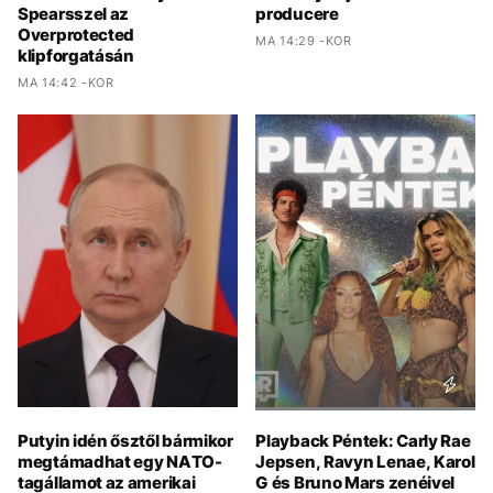
Spearsszel az
producere
Overprotected
MA 14:29 -KOR
klipforgatásán
MA 14:42 -KOR
Putyin idén ősztől bármikor
Playback Péntek: Carly Rae
megtámadhat egy NATO-
Jepsen, Ravyn Lenae, Karol
tagállamot az amerikai
G és Bruno Mars zenéivel