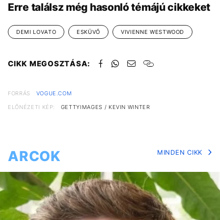
Erre találsz még hasonló témájú cikkeket
DEMI LOVATO
ESKÜVŐ
VIVIENNE WESTWOOD
CIKK MEGOSZTÁSA:
FORRÁS
VOGUE.COM
ELŐNÉZETI KÉP:
GETTYIMAGES / KEVIN WINTER
ARCOK
MINDEN CIKK