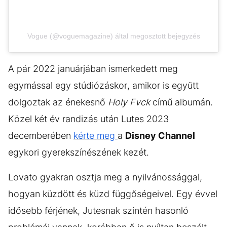
Vogue (@voguemagazine) által megosztott bejegyzés
A pár 2022 januárjában ismerkedett meg
egymással egy stúdiózáskor, amikor is együtt
dolgoztak az énekesnő
Holy Fvck
című albumán.
Közel két év randizás után Lutes 2023
decemberében
kérte meg
a
Disney Channel
egykori gyerekszínészének kezét.
Lovato gyakran osztja meg a nyilvánossággal,
hogyan küzdött és küzd függőségeivel. Egy évvel
idősebb férjének, Jutesnak szintén hasonló