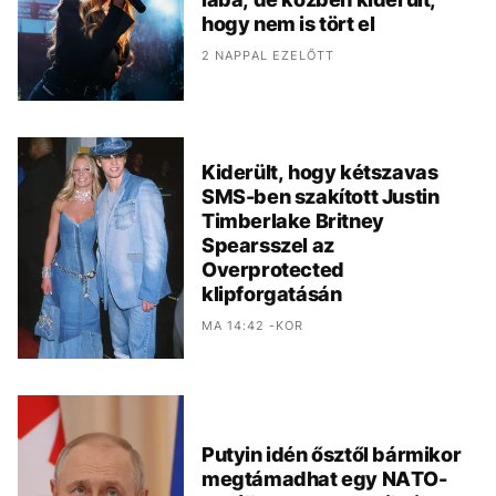
hogy nem is tört el
2 NAPPAL EZELŐTT
Kiderült, hogy kétszavas
SMS-ben szakított Justin
Timberlake Britney
Spearsszel az
Overprotected
klipforgatásán
MA 14:42 -KOR
Putyin idén ősztől bármikor
megtámadhat egy NATO-