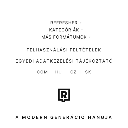
REFRESHER
KATEGÓRIÁK
Médiaajánlat
MÁS FORMÁTUMOK
Zene
Impresszum
Kiemelt tartalmak
Divat
FELHASZNÁLÁSI FELTÉTELEK
Videó
Kultúra
EGYEDI ADATKEZELÉSI TÁJÉKOZTATÓ
Kvíz
ENTR
COM
|
HU
|
CZ
|
SK
Film + sorozat
Tech-Tudomány
Sport
Társadalom
A MODERN GENERÁCIÓ HANGJA
Közélet