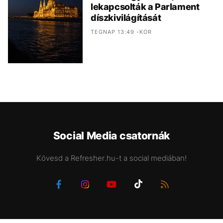
lekapcsolták a Parlament
díszkivilágítását
TEGNAP 13:49 -KOR
Social Media csatornák
Kövesd a Refresher.hu-t a social mediában!