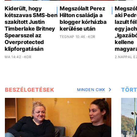
Kiderült, hogy
Megszólalt Perez
Megszóla
kétszavas SMS-ben
Hilton családja a
aki Pedr
szakított Justin
blogger kórházba
lazult f
Timberlake Britney
kerülése után
egy jach
Spearsszel az
„Igazáb
TEGNAP 10:46 -KOR
Overprotected
kellene
klipforgatásán
magyar
MA 14:42 -KOR
2 NAPPAL E
BESZÉLGETÉSEK
TÖRT
MINDEN CIKK