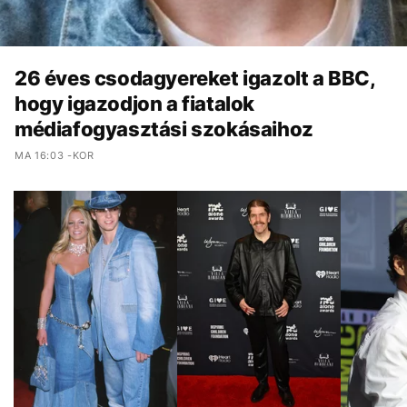
26 éves csodagyereket igazolt a BBC,
hogy igazodjon a fiatalok
médiafogyasztási szokásaihoz
MA 16:03 -KOR