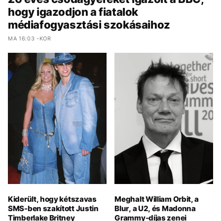
hogy igazodjon a fiatalok
médiafogyasztási szokásaihoz
MA 16:03 -KOR
Kiderült, hogy kétszavas
Meghalt William Orbit, a
SMS-ben szakított Justin
Blur, a U2, és Madonna
Timberlake Britney
Grammy-díjas zenei