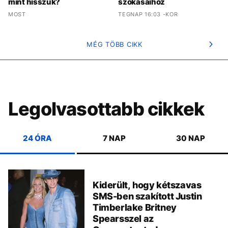
mint hisszük?
szokásaihoz
MOST
TEGNAP 16:03 -KOR
MÉG TÖBB CIKK
Legolvasottabb cikkek
24 ÓRA
7 NAP
30 NAP
Kiderült, hogy kétszavas
SMS-ben szakított Justin
Timberlake Britney
Spearsszel az