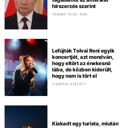
hírszerzés szerint
TEGNAP 13:35 -KOR
Lefújták Tolvai Reni egyik
koncertjét, azt mondván,
hogy eltört az énekesnő
lába, de közben kiderült,
hogy nem is tört el
3 NAPPAL EZELŐTT
Kiakadt egy turista, miután