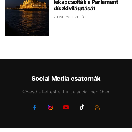
lekapcsolták a Parlament
díszkivilágítását
2 NAPPAL EZELŐTT
Social Media csatornák
Kövesd a Refresher.hu-t a social mediában!