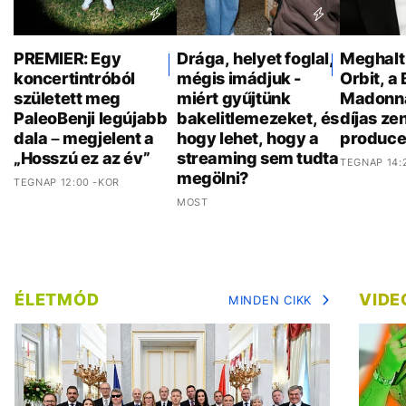
PREMIER: Egy
Drága, helyet foglal,
Meghalt
koncertintróból
mégis imádjuk -
Orbit, a 
született meg
miért gyűjtünk
Madonn
PaleoBenji legújabb
bakelitlemezeket, és
díjas ze
dala – megjelent a
hogy lehet, hogy a
produce
„Hosszú ez az év”
streaming sem tudta
TEGNAP 14:
megölni?
TEGNAP 12:00 -KOR
MOST
ÉLETMÓD
VIDE
MINDEN CIKK