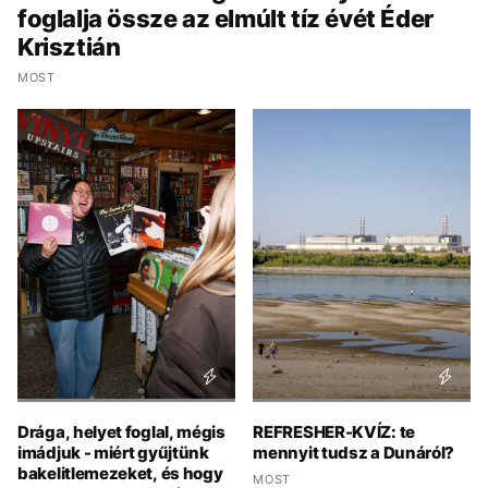
foglalja össze az elmúlt tíz évét Éder
Krisztián
MOST
Drága, helyet foglal, mégis
REFRESHER-KVÍZ: te
imádjuk - miért gyűjtünk
mennyit tudsz a Dunáról?
bakelitlemezeket, és hogy
MOST