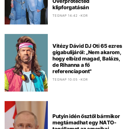
Overprotected
klipforgatásán
TEGNAP 14:42 -KOR
Vitézy Dávid DJ Oti 65 ezres
gigabulijáról: „Nem akarom,
hogy elbízd magad, Balázs,
de Rihanna a fő
referenciapont"
TEGNAP 10:05 -KOR
Putyin idén ősztől bármikor
megtámadhat egy NATO-
tagállamot az amerikai