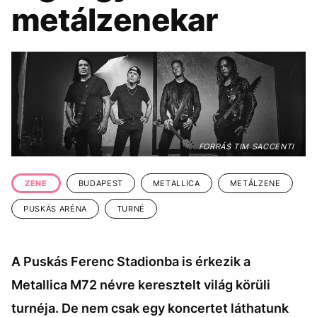
KÖZÉLET
UTAZÁS
metálzenekar
ÉLETMÓD
DESIGN
BESZÉLGETÉSEK
ARCOK
VIDEÓ
TÖRTÉNETEK
GASZTRO
FORRÁS TIM SACCENTI
ZENE
BUDAPEST
METALLICA
METÁLZENE
PUSKÁS ARÉNA
TURNÉ
A Puskás Ferenc Stadionba is érkezik a
Metallica M72 névre keresztelt világ körüli
turnéja. De nem csak egy koncertet láthatunk