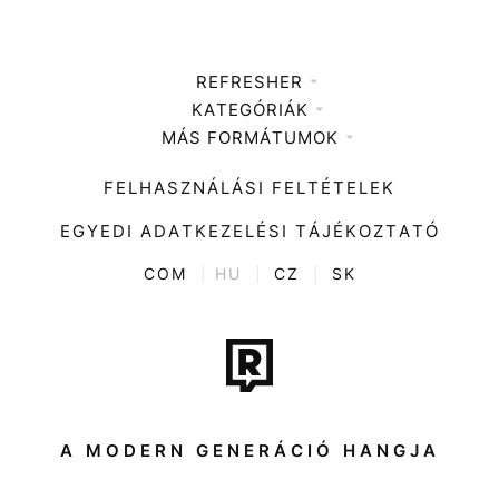
REFRESHER
KATEGÓRIÁK
Médiaajánlat
MÁS FORMÁTUMOK
Zene
Impresszum
Kiemelt tartalmak
Divat
FELHASZNÁLÁSI FELTÉTELEK
Videó
Kultúra
EGYEDI ADATKEZELÉSI TÁJÉKOZTATÓ
Kvíz
ENTR
COM
|
HU
|
CZ
|
SK
Film + sorozat
Tech-Tudomány
Sport
Társadalom
A MODERN GENERÁCIÓ HANGJA
Közélet