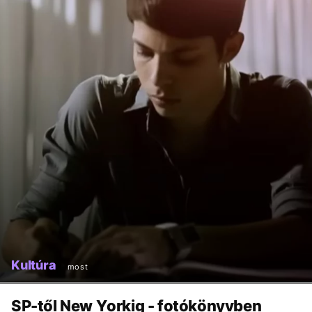
Kultúra
most
SP-től New Yorkig - fotókönyvben