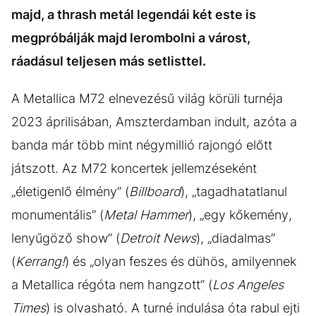
majd, a thrash metál legendái két este is
megpróbálják majd lerombolni a várost,
ráadásul teljesen más setlisttel.
A Metallica M72 elnevezésű világ körüli turnéja
2023 áprilisában, Amszterdamban indult, azóta a
banda már több mint négymillió rajongó előtt
játszott. Az M72 koncertek jellemzéseként
„életigenlő élmény” (
Billboard
), „tagadhatatlanul
monumentális” (
Metal Hammer
), „egy kőkemény,
lenyűgöző show” (
Detroit News
), „diadalmas”
(
Kerrang!
) és „olyan feszes és dühös, amilyennek
a Metallica régóta nem hangzott” (
Los Angeles
Times
) is olvasható. A turné indulása óta rabul ejti