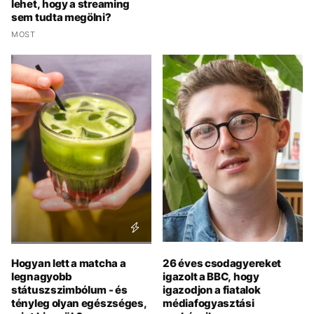
lehet, hogy a streaming
sem tudta megölni?
MOST
Hogyan lett a matcha a
26 éves csodagyereket
legnagyobb
igazolt a BBC, hogy
státuszszimbólum - és
igazodjon a fiatalok
tényleg olyan egészséges,
médiafogyasztási