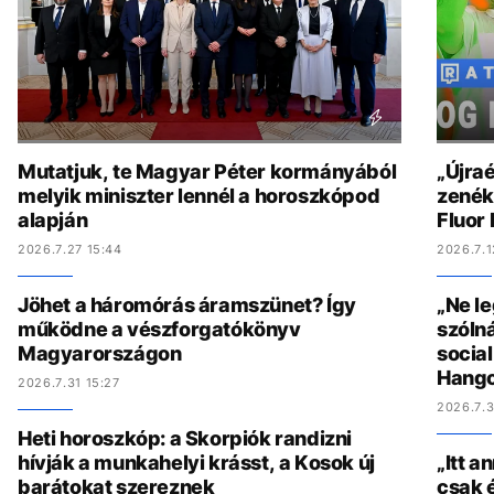
Mutatjuk, te Magyar Péter kormányából
„Újraé
melyik miniszter lennél a horoszkópod
zenék 
alapján
Fluor
2026.7.27 15:44
2026.7.1
Jöhet a háromórás áramszünet? Így
„Ne l
működne a vészforgatókönyv
szólná
Magyarországon
socia
Hang
2026.7.31 15:27
2026.7.3
Heti horoszkóp: a Skorpiók randizni
hívják a munkahelyi krásst, a Kosok új
„Itt a
barátokat szereznek
csak é