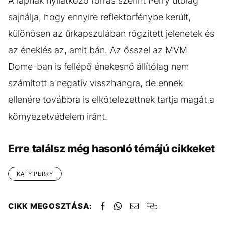
A lapnak nyilatkozó forrás szerint Perry utólag
sajnálja, hogy ennyire reflektorfénybe került,
különösen az űrkapszulában rögzített jelenetek és
az éneklés az, amit bán. Az ősszel az MVM
Dome-ban is fellépő énekesnő állítólag nem
számított a negatív visszhangra, de ennek
ellenére továbbra is elkötelezettnek tartja magát a
környezetvédelem iránt.
Erre találsz még hasonló témájú cikkeket
KATY PERRY
CIKK MEGOSZTÁSA: