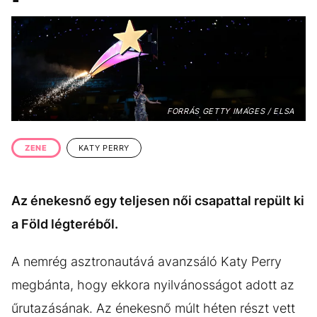
KÖZÉLET
UTAZÁS
ÉLETMÓD
DESIGN
BESZÉLGETÉSEK
ARCOK
VIDEÓ
TÖRTÉNETEK
FORRÁS GETTY IMAGES / ELSA
GASZTRO
ZENE
KATY PERRY
Az énekesnő egy teljesen női csapattal repült ki
a Föld légteréből.
A nemrég asztronautává avanzsáló Katy Perry
megbánta, hogy ekkora nyilvánosságot adott az
űrutazásának. Az énekesnő múlt héten részt vett