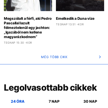
Megszólalt a férfi, aki Pedro
Emelkedik a Duna vize
Pascallal lazult
TEGNAP 13:51 -KOR
félmeztelenül egy jachton:
„Igazából nem kellene
magyarázkodnom“
TEGNAP 15:30 -KOR
MÉG TÖBB CIKK
Legolvasottabb cikkek
24 ÓRA
7 NAP
30 NAP