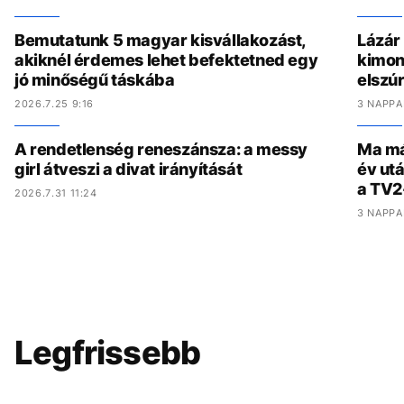
Bemutatunk 5 magyar kisvállakozást,
Lázár
akiknél érdemes lehet befektetned egy
kimon
jó minőségű táskába
elszúr
2026.7.25 9:16
3 NAPPA
A rendetlenség reneszánsza: a messy
Ma már
girl átveszi a divat irányítását
év utá
a TV2
2026.7.31 11:24
3 NAPPA
Legfrissebb