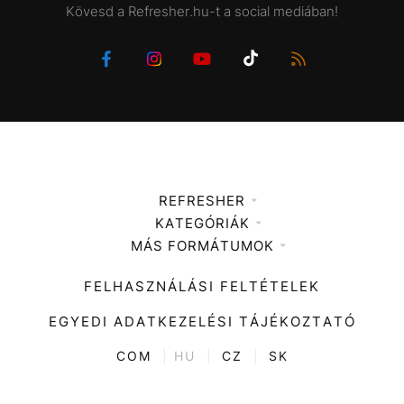
Kövesd a Refresher.hu-t a social mediában!
REFRESHER
KATEGÓRIÁK
Médiaajánlat
MÁS FORMÁTUMOK
Zene
Impresszum
Kiemelt tartalmak
Divat
FELHASZNÁLÁSI FELTÉTELEK
Videó
Kultúra
EGYEDI ADATKEZELÉSI TÁJÉKOZTATÓ
Kvíz
ENTR
COM
|
HU
|
CZ
|
SK
Film + sorozat