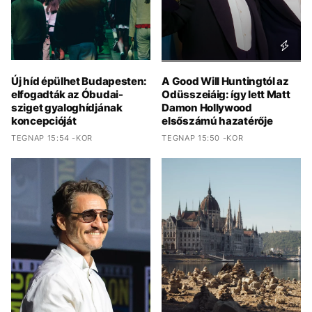
Új híd épülhet Budapesten:
A Good Will Huntingtól az
elfogadták az Óbudai-
Odüsszeiáig: így lett Matt
sziget gyaloghídjának
Damon Hollywood
koncepcióját
elsőszámú hazatérője
TEGNAP 15:54 -KOR
TEGNAP 15:50 -KOR