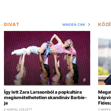
DIVAT
KÖZÉ
MINDEN CIKK
Így lett Zara Larssonból a popkultúra
Megaf
megismételhetetlen skandináv Barbie-
képvis
ja
Fides
2 NAPPAL EZELŐTT
3 NAPPA