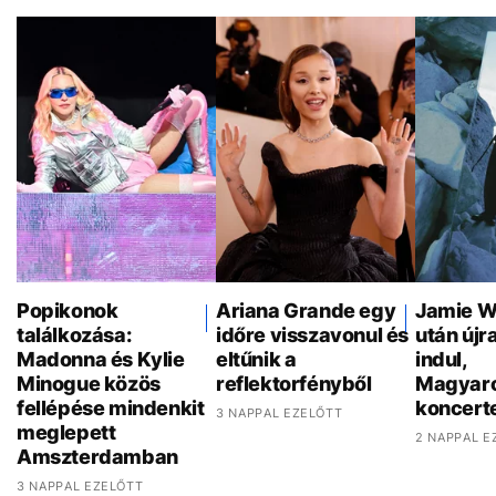
Popikonok
Ariana Grande egy
Jamie W
találkozása:
időre visszavonul és
után újr
Madonna és Kylie
eltűnik a
indul,
Minogue közös
reflektorfényből
Magyaro
fellépése mindenkit
koncert
3 NAPPAL EZELŐTT
meglepett
2 NAPPAL E
Amszterdamban
3 NAPPAL EZELŐTT