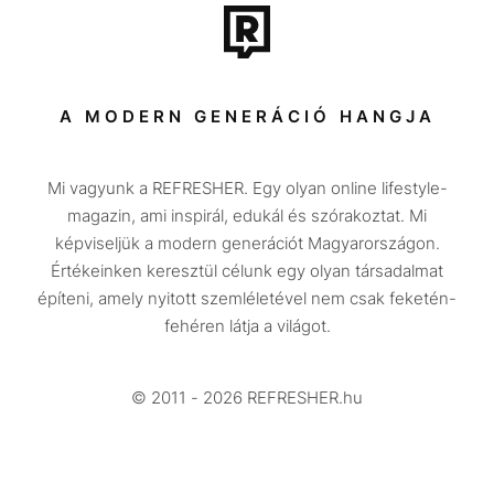
Tech-Tudomány
Sport
Társadalom
A MODERN GENERÁCIÓ HANGJA
Közélet
Mi vagyunk a REFRESHER. Egy olyan online lifestyle-
Utazás
magazin, ami inspirál, edukál és szórakoztat. Mi
Életmód
képviseljük a modern generációt Magyarországon.
Értékeinken keresztül célunk egy olyan társadalmat
Design
építeni, amely nyitott szemléletével nem csak feketén-
Beszélgetések
fehéren látja a világot.
Arcok
© 2011 - 2026 REFRESHER.hu
Videó
Történetek