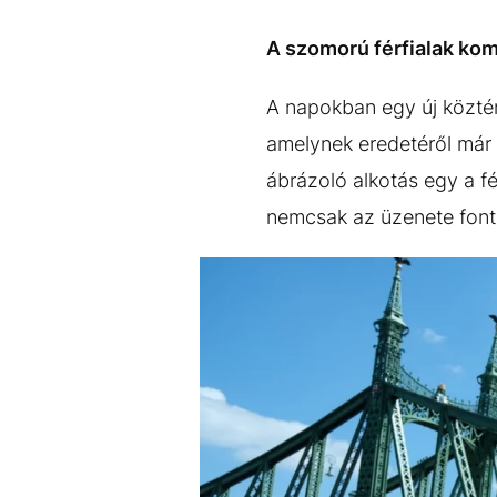
EGYÉB FORMÁTUMOK
REFRESHER
Kiemelt tartalmak
Videó
Kvíz
Médiaajánlat
Impresszum
A szomorú férfialak komo
A napokban egy új köztér
amelynek eredetéről már 
ábrázoló alkotás egy a f
nemcsak az üzenete fonto