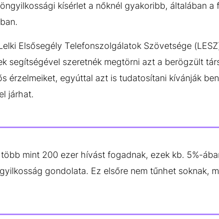
 öngyilkossági kísérlet a nőknél gyakoribb, általában a 
ban.
Lelki Elsősegély Telefonszolgálatok Szövetsége (LESZ)
ek segítségével szeretnék megtörni azt a berögzült tár
erős érzelmeiket, egyúttal azt is tudatosítani kívánják b
 járhat.
több mint 200 ezer hívást fogadnak, ezek kb. 5%-ában
yilkosság gondolata. Ez elsőre nem tűnhet soknak, mé