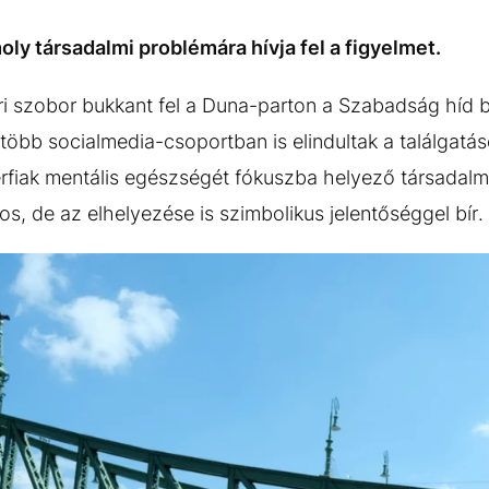
ly társadalmi problémára hívja fel a figyelmet.
i szobor bukkant fel a Duna-parton a Szabadság híd b
több socialmedia-csoportban is elindultak a találgatás
érfiak mentális egészségét fókuszba helyező társadal
s, de az elhelyezése is szimbolikus jelentőséggel bír.