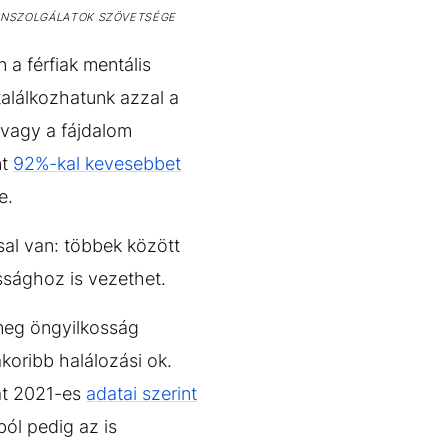
ONSZOLGÁLATOK SZÖVETSÉGE
a férfiak mentális
alálkozhatunk azzal a
k vagy a fájdalom
nt
92%-kal kevesebbet
e.
sal van: többek között
sághoz is vezethet.
meg öngyilkosság
oribb halálozási ok.
tat 2021-es
adatai szerint
ól pedig az is