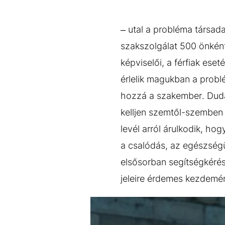
– utal a probléma társad
szakszolgálat 500 önkén
képviselői, a férfiak ese
érlelik magukban a probl
hozzá a szakember. Dudás 
kelljen szemtől-szemben 
levél arról árulkodik, h
a csalódás, az egészségü
elsősorban segítségkérésh
jeleire érdemes kezdemén