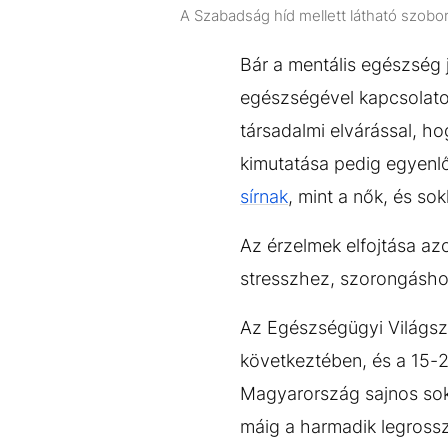
A Szabadság híd mellett látható szobo
Bár a mentális egészség 
egészségével kapcsolato
társadalmi elvárással, ho
kimutatása pedig egyenl
sírnak
, mint a nők, és sok
Az érzelmek elfojtása azo
stresszhez, szorongásho
Az Egészségügyi Világs
következtében, és a 15-2
Magyarország sajnos soká
máig a harmadik legrossz