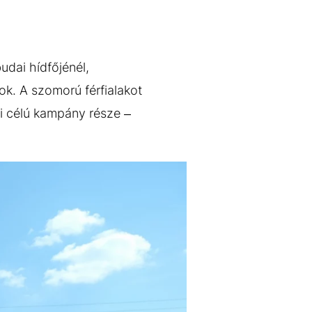
udai hídfőjénél,
ok. A szomorú férfialakot
mi célú kampány része –