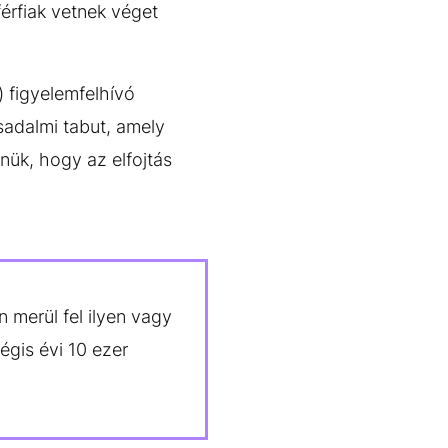
férfiak vetnek véget
 figyelemfelhívó
sadalmi tabut, amely
ennük, hogy az elfojtás
 merül fel ilyen vagy
gis évi 10 ezer