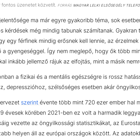
r fontos üzenetet közvetít.
FORRÁS
MAGYAR LELKI ELSŐSEGÉLY TELEF
jelentősége ma már egyre gyakoribb téma, sok esetben 
s kérdések még mindig tabunak számítanak. Gyakran t
gy egy férfinek mindig erősnek kell lennie, az érzelme
ő a gyengeséggel. Így nem meglepő, hogy ők több mi
kal inkább jellemző rájuk az elfojtás, mint a másik nemr
nban a fizikai és a mentális egészségre is rossz hatás
z, depresszióhoz, szélsőséges esetben akár öngyilkos
zervezet
szerint
évente több mint 720 ezer ember hal 
9 évesek körében 2021-ben ez volt a harmadik leggyak
ig vezette az öngyilkossági statisztikákat, az Euros
abb helyen áll az európai országok között. Az adatokb