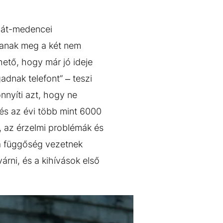
rpát-medencei
lanak meg a két nem
hető, hogy már jó ideje
dnak telefont” – teszi
nnyíti azt, hogy ne
 és az évi több mint 6000
, az érzelmi problémák és
 a függőség vezetnek
árni, és a kihívások első