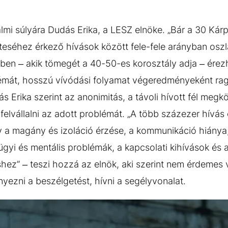
almi súlyára Dudás Erika, a LESZ elnöke. „Bár a 30 Ká
teséhez érkező hívások között fele-fele arányban osz
tében – akik tömegét a 40-50-es korosztály adja – érez
émát, hosszú vívódási folyamat végeredményeként raga
Erika szerint az anonimitás, a távoli hívott fél megkö
felvállalni az adott problémát. „A több százezer hívás
ogy a magány és izoláció érzése, a kommunikáció hiánya
gyi és mentális problémák, a kapcsolati kihívások és
ez” – teszi hozzá az elnök, aki szerint nem érdemes v
yezni a beszélgetést, hívni a segélyvonalat.