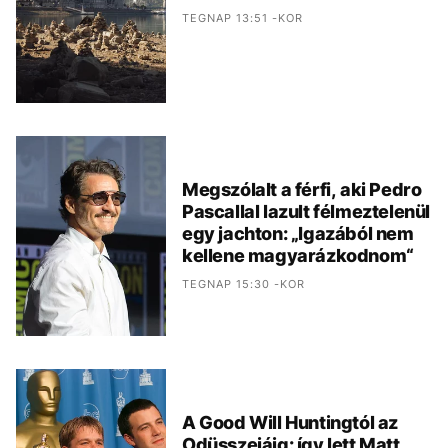
TEGNAP 13:51 -KOR
Megszólalt a férfi, aki Pedro
Pascallal lazult félmeztelenül
egy jachton: „Igazából nem
kellene magyarázkodnom“
TEGNAP 15:30 -KOR
A Good Will Huntingtól az
Odüsszeiáig: így lett Matt