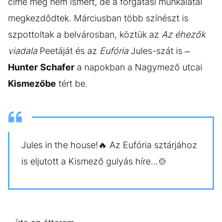
címe még nem ismert, de a forgatási munkálatai
megkezdődtek. Márciusban több színészt is
szpottoltak a belvárosban, köztük az
Az éhezők
viadala
Peetáját és az
Eufória
Jules-szát is –
Hunter
Schafer
a napokban a Nagymező utcai
Kismezőbe
tért be.
Jules in the house!🔥 Az Eufória sztárjához
is eljutott a Kismező gulyás híre...🍲