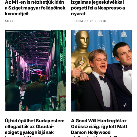
Az M1-en is nézhetjük idén
Izgalmas jegeskávékkal
a Sziget magyar fellépőinek
pörgeti fel a Nespresso a
koncertjeit
nyarat
MOST
TEGNAP 16:10 -KOR
Új híd épülhet Budapesten:
A Good Will Huntingtól az
elfogadták az Óbudai-
Odüsszeiáig: így lett Matt
sziget gyaloghídjának
Damon Hollywood