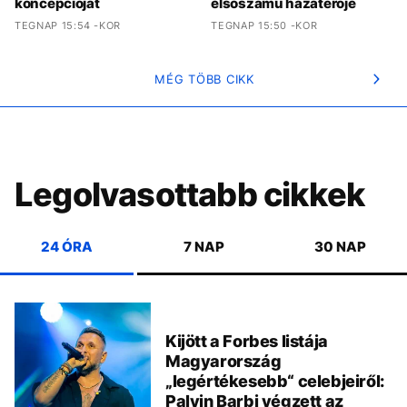
koncepcióját
elsőszámú hazatérője
TEGNAP 15:54 -KOR
TEGNAP 15:50 -KOR
MÉG TÖBB CIKK
Legolvasottabb cikkek
24 ÓRA
7 NAP
30 NAP
Kijött a Forbes listája
Magyarország
„legértékesebb“ celebjeiről:
Palvin Barbi végzett az