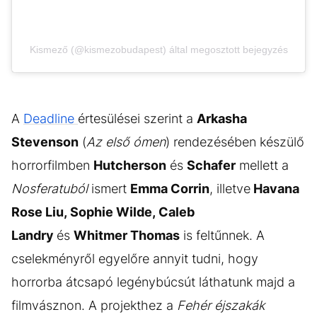
Kismező (@kismezobudapest) által megosztott bejegyzés
A
Deadline
értesülései szerint a
Arkasha
Stevenson
(
Az első ómen
) rendezésében készülő
horrorfilmben
Hutcherson
és
Schafer
mellett a
Nosferatuból
ismert
Emma Corrin
, illetve
Havana
Rose Liu, Sophie Wilde, Caleb
Landry
és
Whitmer Thomas
is feltűnnek. A
cselekményről egyelőre annyit tudni, hogy
horrorba átcsapó legénybúcsút láthatunk majd a
filmvásznon. A projekthez a
Fehér éjszakák