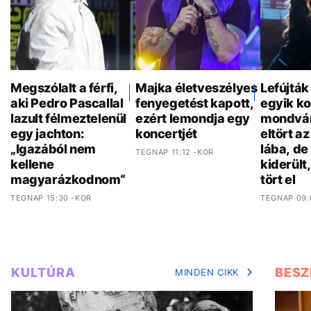
Megszólalt a férfi,
Majka életveszélyes
Lefújták
aki Pedro Pascallal
fenyegetést kapott,
egyik ko
lazult félmeztelenül
ezért lemondja egy
mondván
egy jachton:
koncertjét
eltört a
„Igazából nem
lába, de
TEGNAP 11:12 -KOR
kellene
kiderült
magyarázkodnom“
tört el
TEGNAP 15:30 -KOR
TEGNAP 09:
KULTÚRA
BESZ
MINDEN CIKK