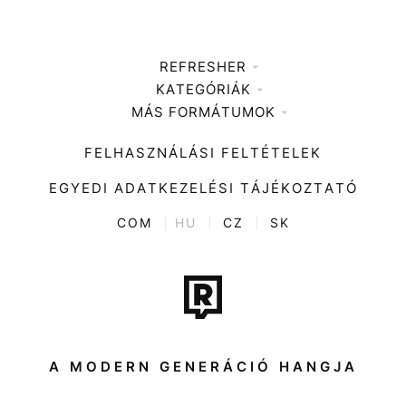
REFRESHER
KATEGÓRIÁK
Médiaajánlat
MÁS FORMÁTUMOK
Zene
Impresszum
Kiemelt tartalmak
Divat
FELHASZNÁLÁSI FELTÉTELEK
Videó
Kultúra
EGYEDI ADATKEZELÉSI TÁJÉKOZTATÓ
Kvíz
ENTR
COM
|
HU
|
CZ
|
SK
Film + sorozat
Tech-Tudomány
Sport
Társadalom
A MODERN GENERÁCIÓ HANGJA
Közélet