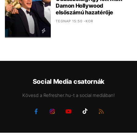
Damon Hollywood
elsőszámú hazatérője
TEGNAP 15:50 -KOR
Social Media csatornák
Kövesd a Refresher.hu-t a social mediában!