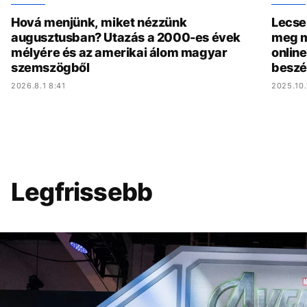
Hová menjünk, miket nézzünk
Lecse
augusztusban? Utazás a 2000-es évek
meg m
mélyére és az amerikai álom magyar
online
szemszögből
beszé
2026.8.1 8:41
2025.10.
Legfrissebb