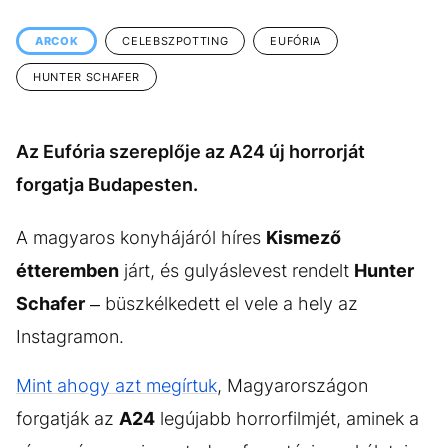
KÖZÉLET
UTAZÁS
ARCOK
CELEBSZPOTTING
EUFÓRIA
ÉLETMÓD
DESIGN
HUNTER SCHAFER
BESZÉLGETÉSEK
ARCOK
VIDEÓ
TÖRTÉNETEK
Az Eufória szereplője az A24 új horrorját
GASZTRO
forgatja Budapesten.
A magyaros konyhájáról híres
Kismező
étteremben
járt, és gulyáslevest rendelt
Hunter
Schafer
– büszkélkedett el vele a hely az
Instagramon.
Mint ahogy azt megírtuk
, Magyarországon
forgatják az
A24
legújabb horrorfilmjét, aminek a