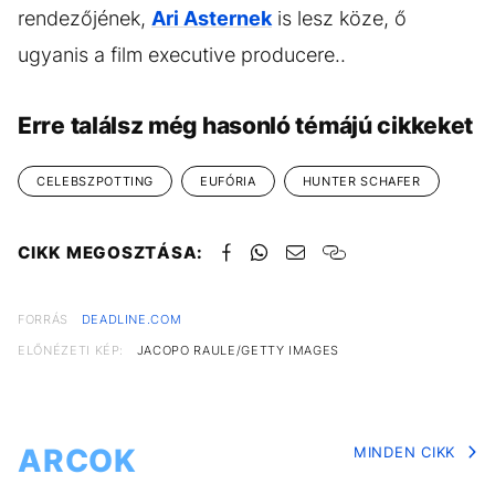
rendezőjének,
Ari Asternek
is lesz köze, ő
ugyanis a film executive producere..
Erre találsz még hasonló témájú cikkeket
CELEBSZPOTTING
EUFÓRIA
HUNTER SCHAFER
CIKK MEGOSZTÁSA:
FORRÁS
DEADLINE.COM
ELŐNÉZETI KÉP:
JACOPO RAULE/GETTY IMAGES
ARCOK
MINDEN CIKK