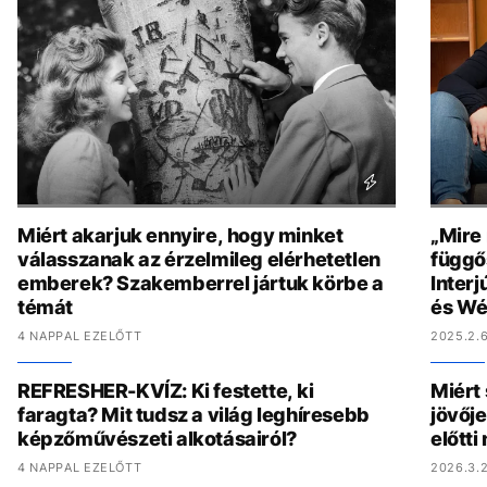
Miért akarjuk ennyire, hogy minket
„Mire
válasszanak az érzelmileg elérhetetlen
függő
emberek? Szakemberrel jártuk körbe a
Interj
témát
és Wé
4 NAPPAL EZELŐTT
2025.2.6
REFRESHER-KVÍZ: Ki festette, ki
Miért 
faragta? Mit tudsz a világ leghíresebb
jövőj
képzőművészeti alkotásairól?
előtt
4 NAPPAL EZELŐTT
2026.3.