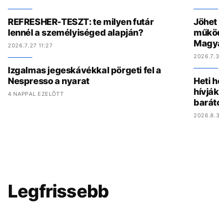
REFRESHER-TESZT: te milyen futár
Jöhet
lennél a személyiséged alapján?
működ
Magy
2026.7.27 11:27
2026.7.3
Izgalmas jegeskávékkal pörgeti fel a
Nespresso a nyarat
Heti h
hívják
4 NAPPAL EZELŐTT
barát
2026.8.3
Legfrissebb