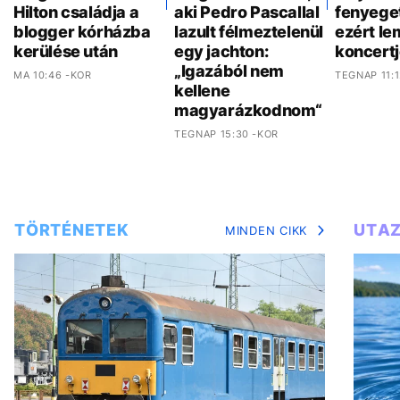
Hilton családja a
aki Pedro Pascallal
fenyeget
blogger kórházba
lazult félmeztelenül
ezért l
kerülése után
egy jachton:
koncertj
„Igazából nem
MA 10:46 -KOR
TEGNAP 11:
kellene
magyarázkodnom“
TEGNAP 15:30 -KOR
TÖRTÉNETEK
UTA
MINDEN CIKK