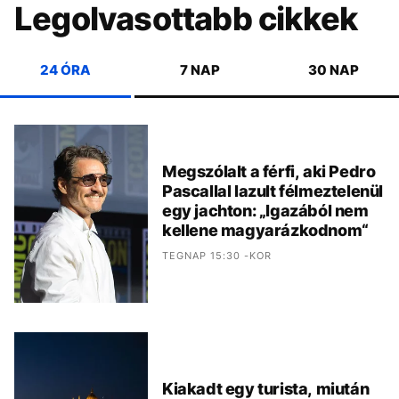
Legolvasottabb cikkek
24 ÓRA
7 NAP
30 NAP
Megszólalt a férfi, aki Pedro
Pascallal lazult félmeztelenül
egy jachton: „Igazából nem
kellene magyarázkodnom“
TEGNAP 15:30 -KOR
Kiakadt egy turista, miután