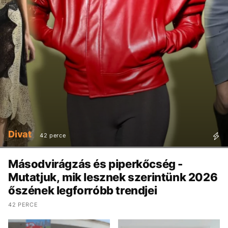
Divat
42 perce
Másodvirágzás és piperkőcség -
Mutatjuk, mik lesznek szerintünk 2026
őszének legforróbb trendjei
42 PERCE