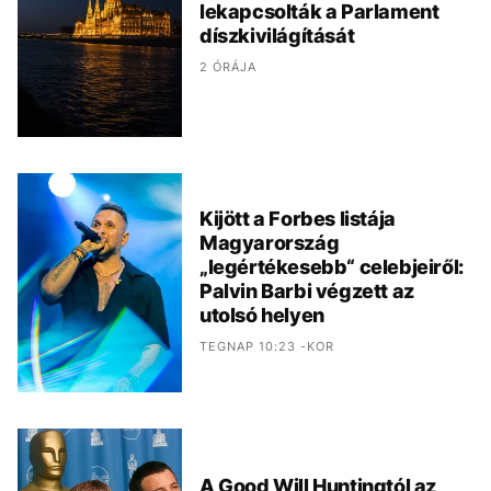
lekapcsolták a Parlament
díszkivilágítását
2 ÓRÁJA
Kijött a Forbes listája
Magyarország
„legértékesebb“ celebjeiről:
Palvin Barbi végzett az
utolsó helyen
TEGNAP 10:23 -KOR
A Good Will Huntingtól az