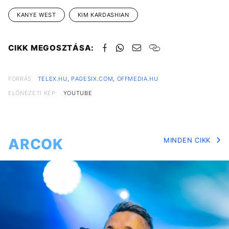
KANYE WEST
KIM KARDASHIAN
CIKK MEGOSZTÁSA:
FORRÁS
TELEX.HU
,
PAGESIX.COM
,
OFFMEDIA.HU
ELŐNÉZETI KÉP:
YOUTUBE
ARCOK
MINDEN CIKK