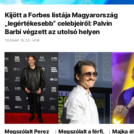
Kijött a Forbes listája Magyarország
„legértékesebb“ celebjeiről: Palvin
Barbi végzett az utolsó helyen
TEGNAP 10:23 -KOR
Megszólalt Perez
Megszólalt a férfi,
Majka é