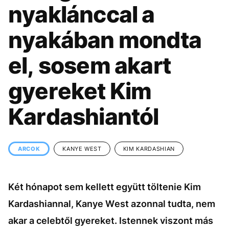
KÖZÉLET
UTAZÁS
nyaklánccal a
ÉLETMÓD
DESIGN
nyakában mondta
BESZÉLGETÉSEK
ARCOK
el, sosem akart
VIDEÓ
TÖRTÉNETEK
gyereket Kim
GASZTRO
Kardashiantól
ARCOK
KANYE WEST
KIM KARDASHIAN
Két hónapot sem kellett együtt töltenie Kim
Kardashiannal, Kanye West azonnal tudta, nem
akar a celebtől gyereket. Istennek viszont más