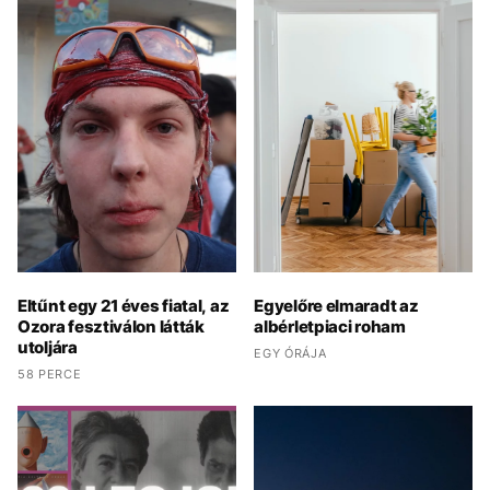
Eltűnt egy 21 éves fiatal, az
Egyelőre elmaradt az
Ozora fesztiválon látták
albérletpiaci roham
utoljára
EGY ÓRÁJA
58 PERCE