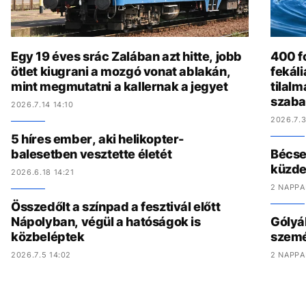
Egy 19 éves srác Zalában azt hitte, jobb
400 fo
ötlet kiugrani a mozgó vonat ablakán,
fekál
mint megmutatni a kallernak a jegyet
tilalm
szaba
2026.7.14 14:10
2026.7.3
5 híres ember, aki helikopter-
balesetben vesztette életét
Bécset
küzde
2026.6.18 14:21
2 NAPPA
Összedőlt a színpad a fesztivál előtt
Nápolyban, végül a hatóságok is
Gólyák
közbeléptek
szemét
2026.7.5 14:02
2 NAPPA