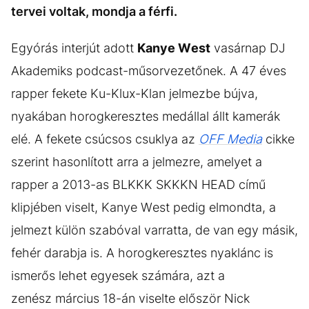
tervei voltak, mondja a férfi.
Egyórás interjút adott
Kanye West
vasárnap DJ
Akademiks podcast-műsorvezetőnek. A 47 éves
rapper fekete Ku-Klux-Klan jelmezbe bújva,
nyakában horogkeresztes medállal állt kamerák
elé. A fekete csúcsos csuklya az
OFF Media
cikke
szerint hasonlított arra a jelmezre, amelyet a
rapper a 2013-as BLKKK SKKKN HEAD című
klipjében viselt, Kanye West pedig elmondta, a
jelmezt külön szabóval varratta, de van egy másik,
fehér darabja is. A horogkeresztes nyaklánc is
ismerős lehet egyesek számára, azt a
zenész március 18-án viselte először Nick