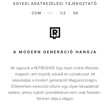
Kultúra
EGYEDI ADATKEZELÉSI TÁJÉKOZTATÓ
Kvíz
ENTR
COM
|
HU
|
CZ
|
SK
Film + sorozat
Tech-Tudomány
Sport
Társadalom
A MODERN GENERÁCIÓ HANGJA
Közélet
Mi vagyunk a REFRESHER. Egy olyan online lifestyle-
Utazás
magazin, ami inspirál, edukál és szórakoztat. Mi
Életmód
képviseljük a modern generációt Magyarországon.
Értékeinken keresztül célunk egy olyan társadalmat
Design
építeni, amely nyitott szemléletével nem csak feketén-
Beszélgetések
fehéren látja a világot.
Arcok