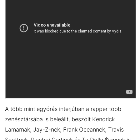
A több mint egyórás interjúban a rapper több
zenésztársába is beleállt, beszólt Kendrick
Lamarnak, Jay-Z-nek, Frank Oceannek, Travis
Scottnak, Playboi Cartinak és Ty Dolla $ignnak is,