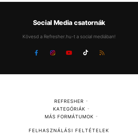
Social Media csatornák
Kövesd a Refresher.hu-t a social mediában!
REFRESHER
KATEGÓRIÁK
Médiaajánlat
MÁS FORMÁTUMOK
Zene
Impresszum
Kiemelt tartalmak
Divat
FELHASZNÁLÁSI FELTÉTELEK
Videó