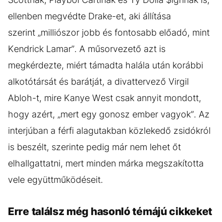
ellenben megvédte Drake-et, aki állítása
szerint „milliószor jobb és fontosabb előadó, mint
Kendrick Lamar”. A műsorvezető azt is
megkérdezte, miért támadta halála után korábbi
alkotótársát és barátját, a divattervező Virgil
Abloh-t, mire Kanye West csak annyit mondott,
hogy azért, „mert egy gonosz ember vagyok”. Az
interjúban a férfi alagutakban közlekedő zsidókról
is beszélt, szerinte pedig már nem lehet őt
elhallgattatni, mert minden márka megszakította
vele együttműködéseit.
Erre találsz még hasonló témájú cikkeket