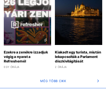
Ezekre a zenékre izzadjuk
Kiakadt egy turista, miután
végig a nyarat a
lekapcsolták a Parlament
Refreshernél
díszkivilágítását
EGY ÓRÁJA
2 ÓRÁJA
MÉG TÖBB CIKK