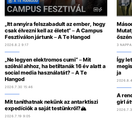
„Itt annyira felszabadult az ember, hogy
Másod
csak élvezni kell az életet” – A Campus
Mutat
Fesztiválon jártunk – A Te Hangod
őszén
2026.8.2 9:17
3 NAPPA
„Ne legyen elektromos cumi” – Mit
Így le
szólnál ahhoz, ha betiltanák 16 év alatt a
megis
social media használatát? – A Te
ja
Hangod
2026.8.4
2026.7.30 15:46
A ren
Mit taníthatnak nekünk az antarktiszi
girl á
expedíciók a saját testünkről?🏔️
2026.7.3
2026.7.19 9:05