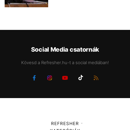
Social Media csatornák
Kövesd a Refresher.hu-t a social mediában!
REFRESHER