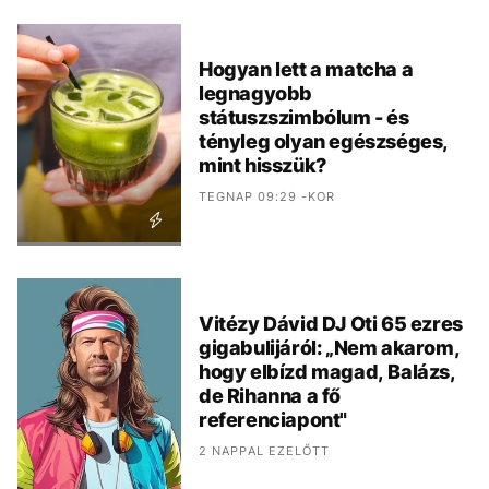
Hogyan lett a matcha a
legnagyobb
státuszszimbólum - és
tényleg olyan egészséges,
mint hisszük?
TEGNAP 09:29 -KOR
Vitézy Dávid DJ Oti 65 ezres
gigabulijáról: „Nem akarom,
hogy elbízd magad, Balázs,
de Rihanna a fő
referenciapont"
2 NAPPAL EZELŐTT