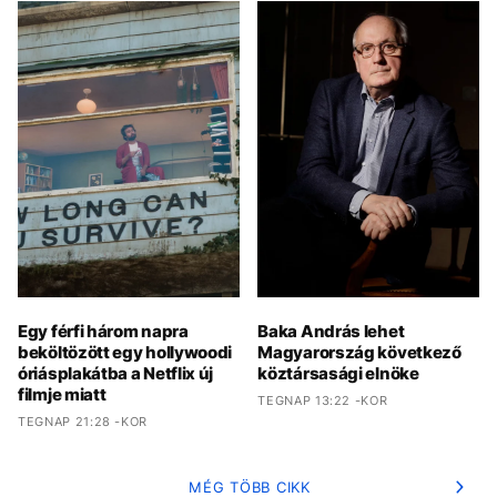
Egy férfi három napra
Baka András lehet
beköltözött egy hollywoodi
Magyarország következő
óriásplakátba a Netflix új
köztársasági elnöke
filmje miatt
TEGNAP 13:22 -KOR
TEGNAP 21:28 -KOR
MÉG TÖBB CIKK