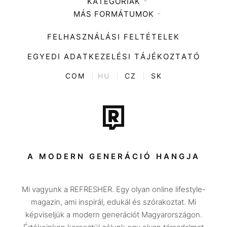
KATEGÓRIÁK
Médiaajánlat
MÁS FORMÁTUMOK
Zene
Impresszum
Kiemelt tartalmak
Divat
FELHASZNÁLÁSI FELTÉTELEK
Videó
Kultúra
EGYEDI ADATKEZELÉSI TÁJÉKOZTATÓ
Kvíz
ENTR
COM
|
HU
|
CZ
|
SK
Film + sorozat
Tech-Tudomány
Sport
Társadalom
A MODERN GENERÁCIÓ HANGJA
Közélet
Mi vagyunk a REFRESHER. Egy olyan online lifestyle-
Utazás
magazin, ami inspirál, edukál és szórakoztat. Mi
Életmód
képviseljük a modern generációt Magyarországon.