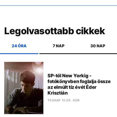
Legolvasottabb cikkek
24 ÓRA
7 NAP
30 NAP
SP-től New Yorkig -
fotókönyvben foglalja össze
az elmúlt tíz évét Éder
Krisztián
TEGNAP 10:09 -KOR