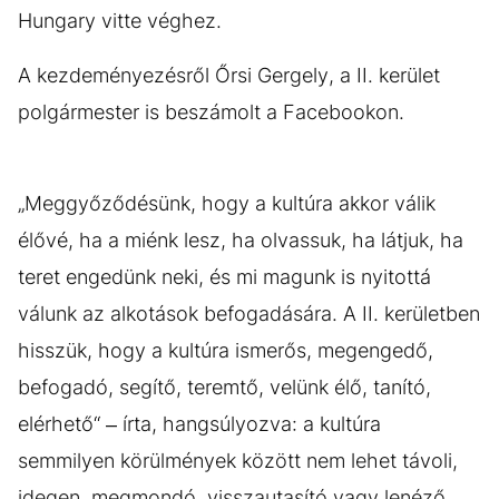
Hungary vitte véghez.
A kezdeményezésről Őrsi Gergely, a II. kerület
polgármester is beszámolt a Facebookon.
„Meggyőződésünk, hogy a kultúra akkor válik
élővé, ha a miénk lesz, ha olvassuk, ha látjuk, ha
teret engedünk neki, és mi magunk is nyitottá
válunk az alkotások befogadására. A II. kerületben
hisszük, hogy a kultúra ismerős, megengedő,
befogadó, segítő, teremtő, velünk élő, tanító,
elérhető“ – írta, hangsúlyozva: a kultúra
semmilyen körülmények között nem lehet távoli,
idegen, megmondó, visszautasító vagy lenéző.