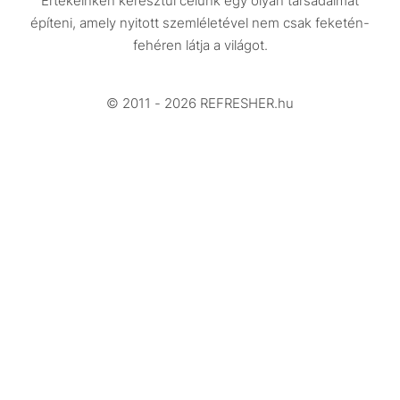
Értékeinken keresztül célunk egy olyan társadalmat
Design
építeni, amely nyitott szemléletével nem csak feketén-
Beszélgetések
fehéren látja a világot.
Arcok
© 2011 - 2026 REFRESHER.hu
Videó
Történetek
Gasztro