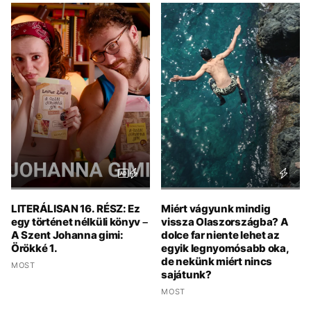
LITERÁLISAN 16. RÉSZ: Ez
Miért vágyunk mindig
egy történet nélküli könyv –
vissza Olaszországba? A
A Szent Johanna gimi:
dolce far niente lehet az
Örökké 1.
egyik legnyomósabb oka,
de nekünk miért nincs
MOST
sajátunk?
MOST