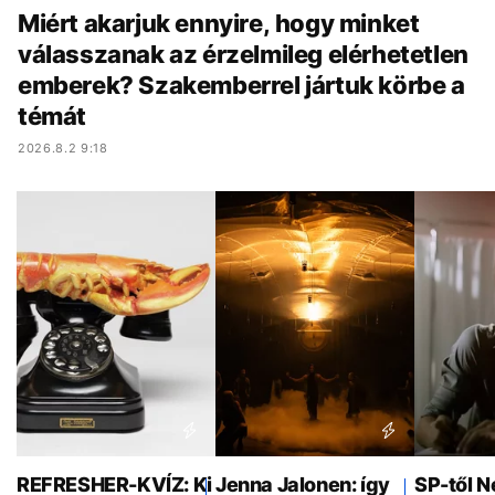
Miért akarjuk ennyire, hogy minket
válasszanak az érzelmileg elérhetetlen
emberek? Szakemberrel jártuk körbe a
témát
2026.8.2 9:18
REFRESHER-KVÍZ: Ki
Jenna Jalonen: így
SP-től N