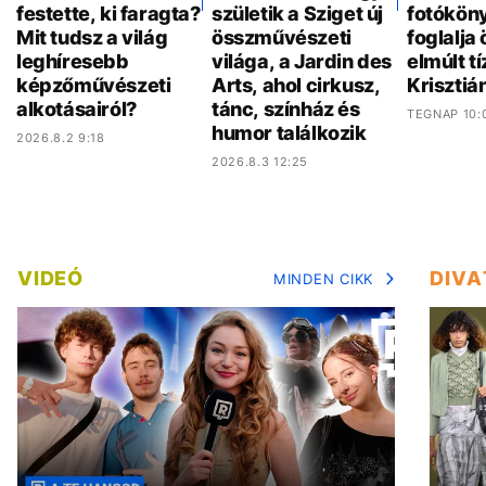
festette, ki faragta?
születik a Sziget új
fotókön
Mit tudsz a világ
összművészeti
foglalja
leghíresebb
világa, a Jardin des
elmúlt t
képzőművészeti
Arts, ahol cirkusz,
Krisztiá
alkotásairól?
tánc, színház és
TEGNAP 10:
humor találkozik
2026.8.2 9:18
2026.8.3 12:25
VIDEÓ
DIVA
MINDEN CIKK