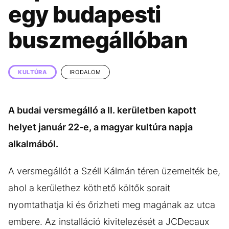
KÖZÉLET
UTAZÁS
egy budapesti
ÉLETMÓD
DESIGN
buszmegállóban
BESZÉLGETÉSEK
ARCOK
VIDEÓ
TÖRTÉNETEK
KULTÚRA
IRODALOM
GASZTRO
A budai versmegálló a II. kerületben kapott
helyet január 22-e, a magyar kultúra napja
alkalmából.
A versmegállót a Széll Kálmán téren üzemelték be,
ahol a kerülethez köthető költők sorait
nyomtathatja ki és őrizheti meg magának az utca
embere. Az installáció kivitelezését a JCDecaux