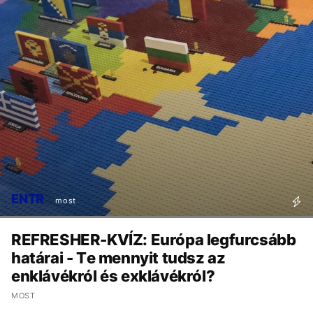
ENTR
most
REFRESHER-KVÍZ: Európa legfurcsább
határai - Te mennyit tudsz az
enklávékról és exklávékról?
MOST