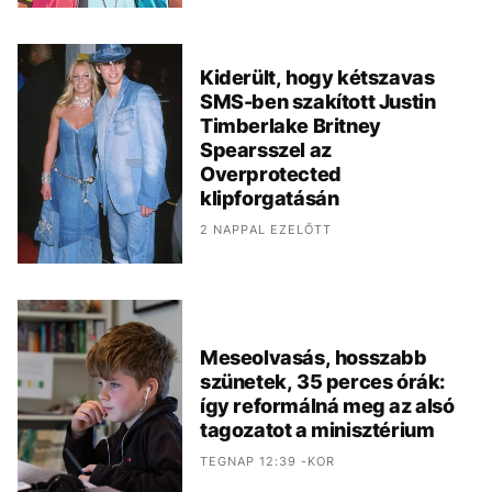
Kiderült, hogy kétszavas
SMS-ben szakított Justin
Timberlake Britney
Spearsszel az
Overprotected
klipforgatásán
2 NAPPAL EZELŐTT
Meseolvasás, hosszabb
szünetek, 35 perces órák:
így reformálná meg az alsó
tagozatot a minisztérium
TEGNAP 12:39 -KOR