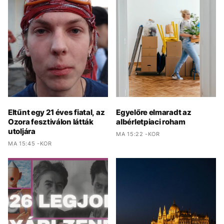
Eltűnt egy 21 éves fiatal, az
Egyelőre elmaradt az
Ozora fesztiválon látták
albérletpiaci roham
utoljára
MA 15:22 -KOR
MA 15:45 -KOR