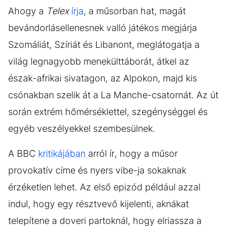
Ahogy a
Telex
írja
, a műsorban hat, magát
bevándorlásellenesnek valló játékos megjárja
Szomáliát, Szíriát és Libanont, meglátogatja a
világ legnagyobb menekülttáborát, átkel az
észak-afrikai sivatagon, az Alpokon, majd kis
csónakban szelik át a La Manche-csatornát. Az út
során extrém hőmérséklettel, szegénységgel és
egyéb veszélyekkel szembesülnek.
A BBC
kritikájában
arról ír, hogy a műsor
provokatív címe és nyers vibe-ja sokaknak
érzéketlen lehet. Az első epizód például azzal
indul, hogy egy résztvevő kijelenti, aknákat
telepítene a doveri partoknál, hogy elriassza a