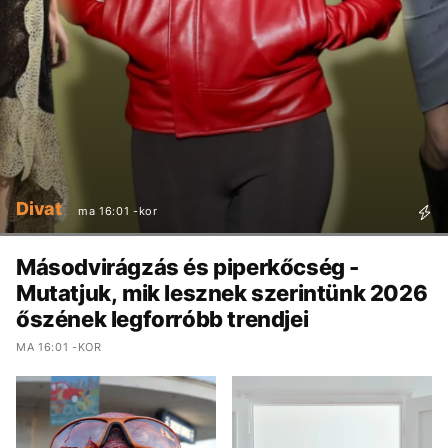
Divat
ma 16:01 -kor
Másodvirágzás és piperkőcség -
Mutatjuk, mik lesznek szerintünk 2026
őszének legforróbb trendjei
MA 16:01 -KOR