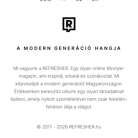
Film + sorozat
Tech-Tudomány
Sport
Társadalom
A MODERN GENERÁCIÓ HANGJA
Közélet
Mi vagyunk a REFRESHER. Egy olyan online lifestyle-
Utazás
magazin, ami inspirál, edukál és szórakoztat. Mi
Életmód
képviseljük a modern generációt Magyarországon.
Értékeinken keresztül célunk egy olyan társadalmat
Design
építeni, amely nyitott szemléletével nem csak feketén-
Beszélgetések
fehéren látja a világot.
Arcok
© 2011 - 2026 REFRESHER.hu
Videó