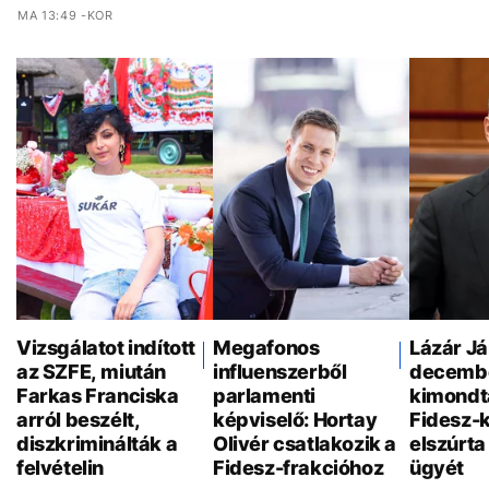
MA 13:49 -KOR
Vizsgálatot indított
Megafonos
Lázár J
az SZFE, miután
influenszerből
decemb
Farkas Franciska
parlamenti
kimondt
arról beszélt,
képviselő: Hortay
Fidesz-
diszkriminálták a
Olivér csatlakozik a
elszúrta
felvételin
Fidesz-frakcióhoz
ügyét