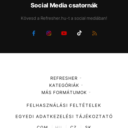
Social Media csatornák
Kövesd a Refresher.hu-t a social mediában!
REFRESHER
KATEGÓRIÁK
Médiaajánlat
MÁS FORMÁTUMOK
Zene
Impresszum
Kiemelt tartalmak
Divat
FELHASZNÁLÁSI FELTÉTELEK
Videó
Kultúra
EGYEDI ADATKEZELÉSI TÁJÉKOZTATÓ
Kvíz
ENTR
COM
|
HU
|
CZ
|
SK