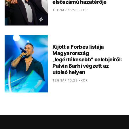
elsőszámú hazatérője
TEGNAP 15:50 -KOR
Kijött a Forbes listája
Magyarország
„legértékesebb“ celebjeiről:
Palvin Barbi végzett az
utolsó helyen
TEGNAP 10:23 -KOR