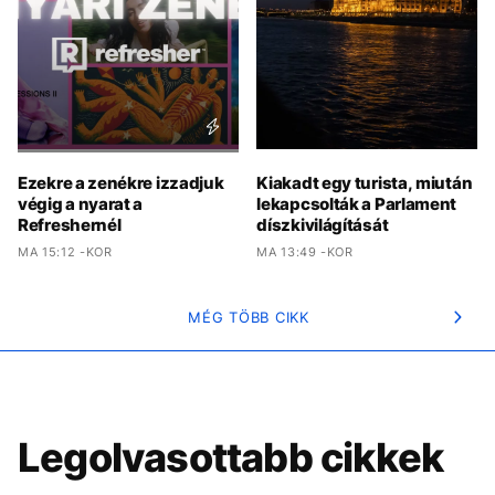
Ezekre a zenékre izzadjuk
Kiakadt egy turista, miután
végig a nyarat a
lekapcsolták a Parlament
Refreshernél
díszkivilágítását
MA 15:12 -KOR
MA 13:49 -KOR
MÉG TÖBB CIKK
Legolvasottabb cikkek