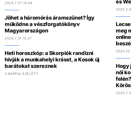
és Wé
2026.7.27 15:44
2025.2.6
Jöhet a háromórás áramszünet? Így
működne a vészforgatókönyv
Lecse
Magyarországon
meg m
online
2026.7.31 15:27
beszé
2025.10.
Heti horoszkóp: a Skorpiók randizni
hívják a munkahelyi krásst, a Kosok új
barátokat szereznek
Hogy 
női ko
3 NAPPAL EZELŐTT
felén?
Körös
2025.7.5