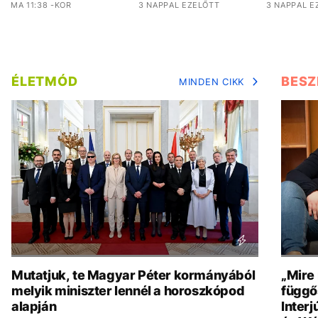
MA 11:38 -KOR
3 NAPPAL EZELŐTT
3 NAPPAL E
ÉLETMÓD
BESZ
MINDEN CIKK
Mutatjuk, te Magyar Péter kormányából
„Mire
melyik miniszter lennél a horoszkópod
függő
alapján
Interj