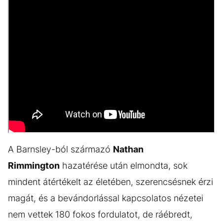
A Barnsley-ból származó
Nathan
Rimmington
hazatérése után elmondta, sok
mindent átértékelt az életében, szerencsésnek érzi
magát, és a bevándorlással kapcsolatos nézetei
nem vettek 180 fokos fordulatot, de ráébredt,