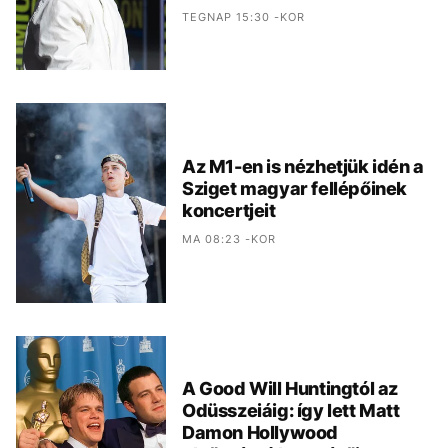
TEGNAP 15:30 -KOR
Az M1-en is nézhetjük idén a
Sziget magyar fellépőinek
koncertjeit
MA 08:23 -KOR
A Good Will Huntingtól az
Odüsszeiáig: így lett Matt
Damon Hollywood