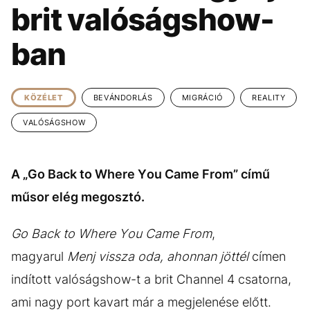
KÖZÉLET
UTAZÁS
brit valóságshow-
ÉLETMÓD
DESIGN
ban
BESZÉLGETÉSEK
ARCOK
VIDEÓ
TÖRTÉNETEK
KÖZÉLET
BEVÁNDORLÁS
MIGRÁCIÓ
REALITY
GASZTRO
VALÓSÁGSHOW
A „Go Back to Where You Came From” című
műsor elég megosztó.
Go Back to Where You Came From
,
magyarul
Menj vissza oda, ahonnan jöttél
címen
indított valóságshow-t a brit Channel 4 csatorna,
ami nagy port kavart már a megjelenése előtt.