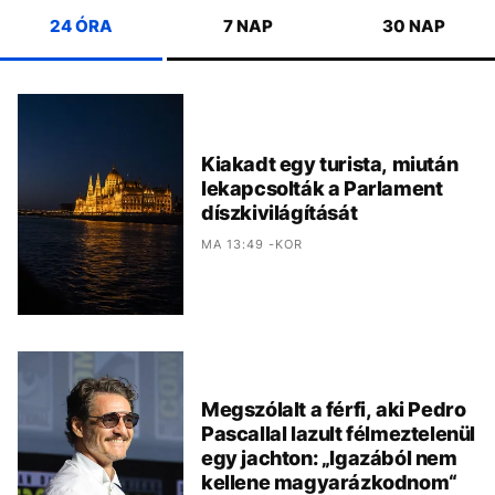
24 ÓRA
7 NAP
30 NAP
Kiakadt egy turista, miután
lekapcsolták a Parlament
díszkivilágítását
MA 13:49 -KOR
Megszólalt a férfi, aki Pedro
Pascallal lazult félmeztelenül
egy jachton: „Igazából nem
kellene magyarázkodnom“