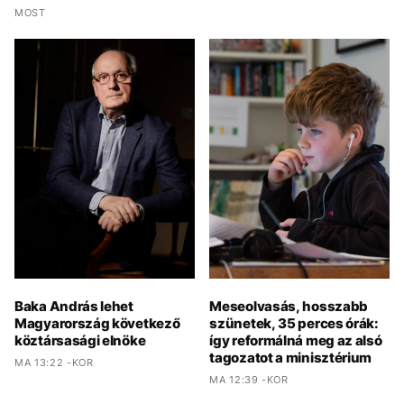
MOST
Baka András lehet
Meseolvasás, hosszabb
Magyarország következő
szünetek, 35 perces órák:
köztársasági elnöke
így reformálná meg az alsó
tagozatot a minisztérium
MA 13:22 -KOR
MA 12:39 -KOR