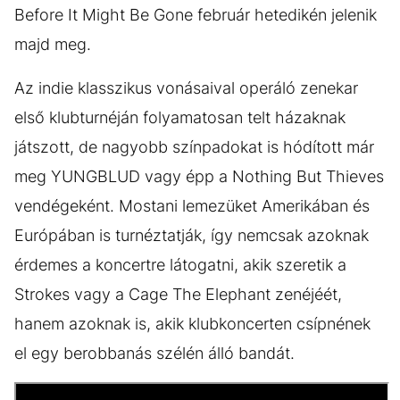
Before It Might Be Gone február hetedikén jelenik
majd meg.
Az indie klasszikus vonásaival operáló zenekar
első klubturnéján folyamatosan telt házaknak
játszott, de nagyobb színpadokat is hódított már
meg YUNGBLUD vagy épp a Nothing But Thieves
vendégeként. Mostani lemezüket Amerikában és
Európában is turnéztatják, így nemcsak azoknak
érdemes a koncertre látogatni, akik szeretik a
Strokes vagy a Cage The Elephant zenéjéét,
hanem azoknak is, akik klubkoncerten csípnének
el egy berobbanás szélén álló bandát.