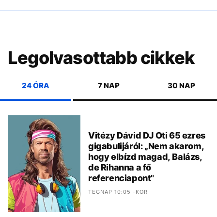
Legolvasottabb cikkek
24 ÓRA
7 NAP
30 NAP
Vitézy Dávid DJ Oti 65 ezres
gigabulijáról: „Nem akarom,
hogy elbízd magad, Balázs,
de Rihanna a fő
referenciapont"
TEGNAP 10:05 -KOR