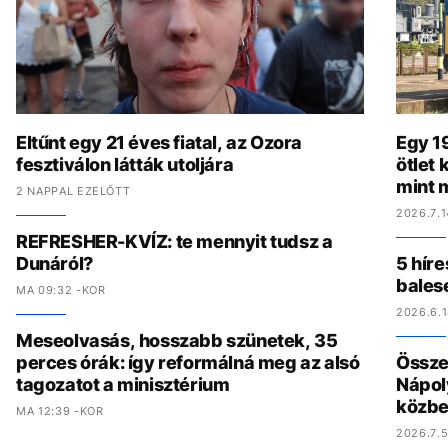
Eltűnt egy 21 éves fiatal, az Ozora
Egy 19
fesztiválon látták utoljára
ötlet
mint 
2 NAPPAL EZELŐTT
2026.7.1
REFRESHER-KVÍZ: te mennyit tudsz a
Dunáról?
5 híre
bales
MA 09:32 -KOR
2026.6.1
Meseolvasás, hosszabb szünetek, 35
perces órák: így reformálná meg az alsó
Összed
tagozatot a minisztérium
Nápol
közbe
MA 12:39 -KOR
2026.7.5