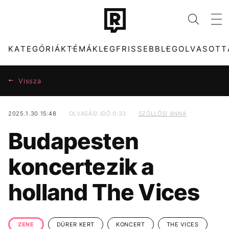
KATEGÓRIÁK
TÉMÁK
LEGFRISSEBB
LEGOLVASOTT
Vissza
2025.1.30 15:48
OLVASÁSI IDŐ 0:33
SZÖLLŐSI ANNA
KATEGÓRIÁK
TÉMÁK
Budapesten
ZENE
DUNA
DIVAT
KONCERT
koncertezik a
KULTÚRA
CELEB
ENTR
MAJKA
holland The Vices
FILM + SOROZAT
MTVA
TECH-TUDOMÁNY
ARIANA GRANDE
SPORT
KÁVÉ
TÁRSADALOM
ENERGIAVÁLSÁG
ZENE
DÜRER KERT
KONCERT
THE VICES