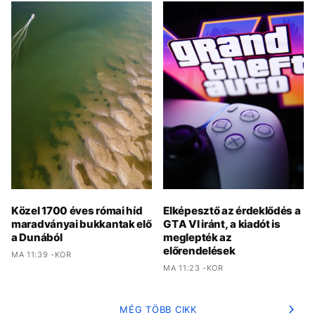
Közel 1700 éves római híd
Elképesztő az érdeklődés a
maradványai bukkantak elő
GTA VI iránt, a kiadót is
a Dunából
meglepték az
előrendelések
MA 11:39 -KOR
MA 11:23 -KOR
MÉG TÖBB CIKK