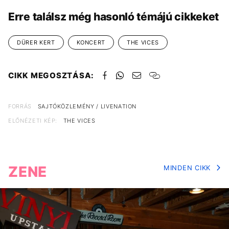
Erre találsz még hasonló témájú cikkeket
DÜRER KERT
KONCERT
THE VICES
CIKK MEGOSZTÁSA:
FORRÁS
SAJTÓKÖZLEMÉNY / LIVENATION
ELŐNÉZETI KÉP:
THE VICES
ZENE
MINDEN CIKK