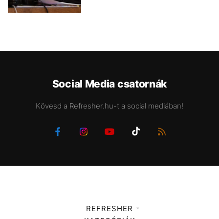
Social Media csatornák
Kövesd a Refresher.hu-t a social mediában!
REFRESHER