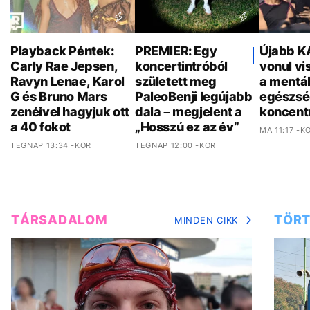
Playback Péntek:
PREMIER: Egy
Újabb K
Carly Rae Jepsen,
koncertintróból
vonul vi
Ravyn Lenae, Karol
született meg
a mentál
G és Bruno Mars
PaleoBenji legújabb
egészsé
zenéivel hagyjuk ott
dala – megjelent a
koncent
a 40 fokot
„Hosszú ez az év”
MA 11:17 -K
TEGNAP 13:34 -KOR
TEGNAP 12:00 -KOR
TÁRSADALOM
TÖRT
MINDEN CIKK