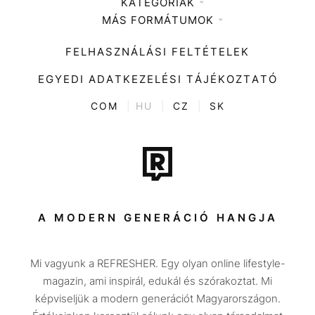
KATEGÓRIÁK
Médiaajánlat
MÁS FORMÁTUMOK
Zene
Impresszum
Kiemelt tartalmak
Divat
FELHASZNÁLÁSI FELTÉTELEK
Videó
Kultúra
EGYEDI ADATKEZELÉSI TÁJÉKOZTATÓ
Kvíz
ENTR
COM
|
HU
|
CZ
|
SK
Film + sorozat
Tech-Tudomány
Sport
Társadalom
A MODERN GENERÁCIÓ HANGJA
Közélet
Mi vagyunk a REFRESHER. Egy olyan online lifestyle-
Utazás
magazin, ami inspirál, edukál és szórakoztat. Mi
Életmód
képviseljük a modern generációt Magyarországon.