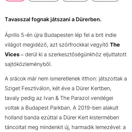
KÖZÉLET
UTAZÁS
ÉLETMÓD
DESIGN
Tavasszal fognak játszani a Dürerben.
BESZÉLGETÉSEK
ARCOK
Április 5-én újra Budapesten lép fel a brit indie
VIDEÓ
TÖRTÉNETEK
világot megidéző, azt szörfrockkal vegyítő
The
GASZTRO
Vices
– derül ki a szerkesztőségünkhöz eljuttatott
sajtóközleményből.
A srácok már nem ismeretlenek itthon: játszottak a
Sziget Fesztiválon, két éve a Dürer Kertben,
tavaly pedig az Ivan & The Parazol vendégei
voltak a Budapest Parkban. A 2019-ben alakult
holland banda ezúttal a Dürer Kert kistermében
táncoltat meg mindenkit új, harmadik lemezével: a