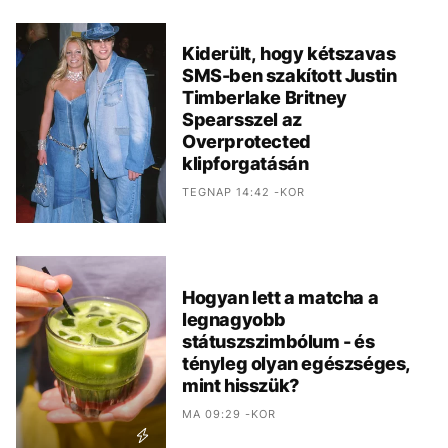
Kiderült, hogy kétszavas
SMS-ben szakított Justin
Timberlake Britney
Spearsszel az
Overprotected
klipforgatásán
TEGNAP 14:42 -KOR
Hogyan lett a matcha a
legnagyobb
státuszszimbólum - és
tényleg olyan egészséges,
mint hisszük?
MA 09:29 -KOR