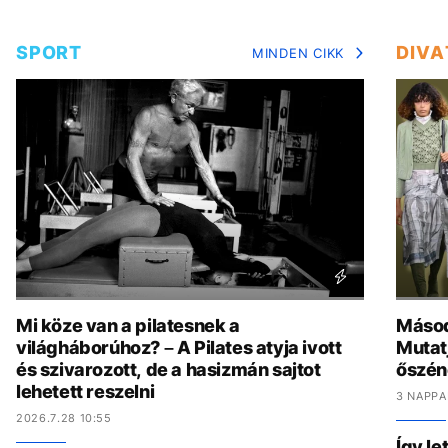
SPORT
DIVA
MINDEN CIKK
Mi köze van a pilatesnek a
Másod
világháborúhoz? – A Pilates atyja ivott
Mutat
és szivarozott, de a hasizmán sajtot
őszén
lehetett reszelni
3 NAPPA
2026.7.28 10:55
Így le