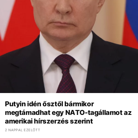
Putyin idén ősztől bármikor
megtámadhat egy NATO-tagállamot az
amerikai hírszerzés szerint
2 NAPPAL EZELŐTT