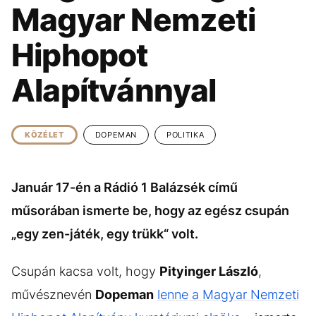
KÖZÉLET
UTAZÁS
Magyar Nemzeti
ÉLETMÓD
DESIGN
Hiphopot
BESZÉLGETÉSEK
ARCOK
Alapítvánnyal
VIDEÓ
TÖRTÉNETEK
GASZTRO
KÖZÉLET
DOPEMAN
POLITIKA
Január 17-én a Rádió 1 Balázsék című
műsorában ismerte be, hogy az egész csupán
„egy zen-játék, egy trükk“ volt.
Csupán kacsa volt, hogy
Pityinger László
,
művésznevén
Dopeman
lenne a Magyar Nemzeti