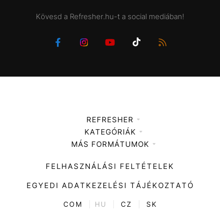
Kövesd a Refresher.hu-t a social mediában!
REFRESHER
KATEGÓRIÁK
Médiaajánlat
MÁS FORMÁTUMOK
Zene
Impresszum
Kiemelt tartalmak
Divat
FELHASZNÁLÁSI FELTÉTELEK
Videó
Kultúra
EGYEDI ADATKEZELÉSI TÁJÉKOZTATÓ
Kvíz
ENTR
COM
|
HU
|
CZ
|
SK