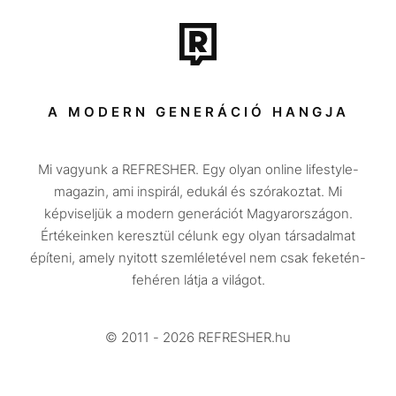
Film + sorozat
Tech-Tudomány
Sport
Társadalom
A MODERN GENERÁCIÓ HANGJA
Közélet
Mi vagyunk a REFRESHER. Egy olyan online lifestyle-
Utazás
magazin, ami inspirál, edukál és szórakoztat. Mi
Életmód
képviseljük a modern generációt Magyarországon.
Értékeinken keresztül célunk egy olyan társadalmat
Design
építeni, amely nyitott szemléletével nem csak feketén-
Beszélgetések
fehéren látja a világot.
Arcok
© 2011 - 2026 REFRESHER.hu
Videó
Történetek