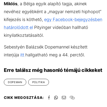
Miklós
, a Bëlga egyik alapító tagja, akinek
nevéhez egyébként a „magyar nemzeti hiphopot”
kifejezés is köthető,
egy Facebook-bejegyzésben
határolódott el
Pityinger videóban hallható
kinyilatkoztatásaitól.
Sebestyén Balázsék Dopemannel készített
interjúja
itt
hallgatható meg a 44. perctől.
Erre találsz még hasonló témájú cikkeket
DOPEMAN
POLITIKA
CIKK MEGOSZTÁSA: