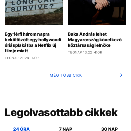
Egy férfi három napra
Baka András lehet
beköltözött egy hollywoodi
Magyarország következő
óriásplakátba a Netflix új
köztársasági elnöke
filmje miatt
TEGNAP 13:22 -KOR
TEGNAP 21:28 -KOR
MÉG TÖBB CIKK
Legolvasottabb cikkek
24 ÓRA
7 NAP
30 NAP