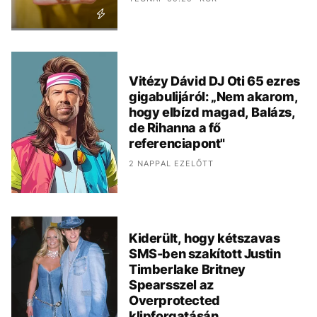
Vitézy Dávid DJ Oti 65 ezres
gigabulijáról: „Nem akarom,
hogy elbízd magad, Balázs,
de Rihanna a fő
referenciapont"
2 NAPPAL EZELŐTT
Kiderült, hogy kétszavas
SMS-ben szakított Justin
Timberlake Britney
Spearsszel az
Overprotected
klipforgatásán