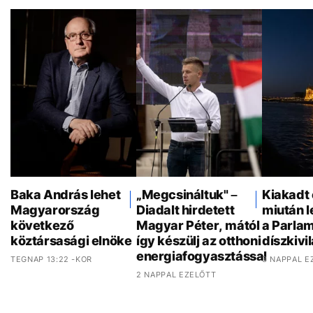
Baka András lehet
„Megcsináltuk" –
Kiakadt 
Magyarország
Diadalt hirdetett
miután 
következő
Magyar Péter, mától
a Parla
köztársasági elnöke
így készülj az otthoni
díszkivi
energiafogyasztással
TEGNAP 13:22 -KOR
3 NAPPAL E
2 NAPPAL EZELŐTT