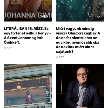
LITERÁLISAN 16. RÉSZ: Ez
Miért vágyunk mindig
egy történet nélküli könyv –
vissza Olaszországba? A
A Szent Johanna gimi:
dolce far niente lehet az
Örökké 1.
egyik legnyomósabb oka,
de nekünk miért nincs
MOST
sajátunk?
MOST