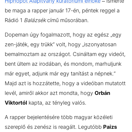
Hiphopot Alapítvány kuratóriumi elnöke
– ismerte
be maga a rapper január 17-én, péntek reggel a
Rádió 1
Balázsék
című műsorában.
Dopeman úgy fogalmazott, hogy az egész „egy
zen-játék, egy trükk” volt, hogy „iszonyatosan
bemalmoztam az országot. Csináltam egy videót,
bent ültem az irodában, és mondom, marhuljunk
már egyet, adjunk már egy tanítást a népnek.”
Majd azt is hozzátette, hogy a videóban mutatott
levél, amiről akkor azt mondta, hogy
Orbán
Viktortól
kapta, az tényleg valós.
A rapper bejelentésére több magyar közéleti
szereplő és zenész is reagált. Legutóbb
Paizs