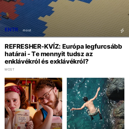
ENTR
most
REFRESHER-KVÍZ: Európa legfurcsább
határai - Te mennyit tudsz az
enklávékról és exklávékról?
MOST