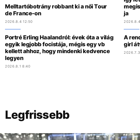
Melltartóbotrány robbant ki a női Tour
megis
de France-on
ja
2026.8.4 12:50
2026.8.4
Portré Erling Haalandról: évek óta a világ
A ren
egyik legjobb focistája, mégis egy vb
girl á
kellett ahhoz, hogy mindenki kedvence
2026.7.3
legyen
2026.8.1 8:40
Legfrissebb