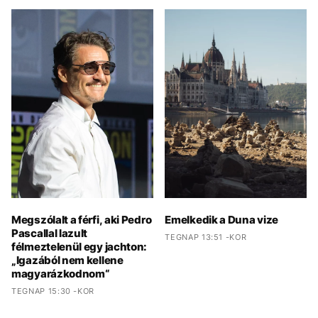
Megszólalt a férfi, aki Pedro
Emelkedik a Duna vize
Pascallal lazult
TEGNAP 13:51 -KOR
félmeztelenül egy jachton:
„Igazából nem kellene
magyarázkodnom“
TEGNAP 15:30 -KOR