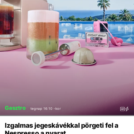
Gasztro
tegnap 16:10 -kor
Izgalmas jegeskávékkal pörgeti fel a
Nespresso a nyarat