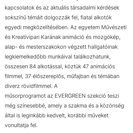
kapcsolatok és az aktuális társadalmi kérdések
sokszínű témáit dolgozzák fel, fiatal alkotók
egyedi megközelítésében. Az egyetem Művészeti
és Kreatívipari Karának animáció és mozgókép,
alap- és mesterszakokon végzett hallgatóinak
legkiemelkedőbb munkáival találkozhatunk,
összesen 84 alkotással, köztük 47 animációs
filmmel, 37 élőszereplős, műfajban és témában
diverz rövidfilmmel. A
műsorprogramot az EVERGREEN szekció teszi
még színesebbé, amely a szakma és a közönség
által is leginkább kedvelt, korábbi műveket
vonultatja fel.