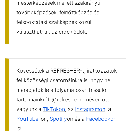
mesterképzések mellett szakirányú
továbbképzések, felnőttképzés és
felsőoktatási szakképzés közül
választhatnak az érdeklődők.
Kövessétek a REFRESHER-t, iratkozzatok
fel közösségi csatornáinkra is, hogy ne
maradjatok le a folyamatosan frissülő
tartalmainkról: @refresherhu néven ott
vagyunk a
TikTokon
, az
Instagramon
, a
YouTube
-on,
Spotify
on és a
Facebookon
is!