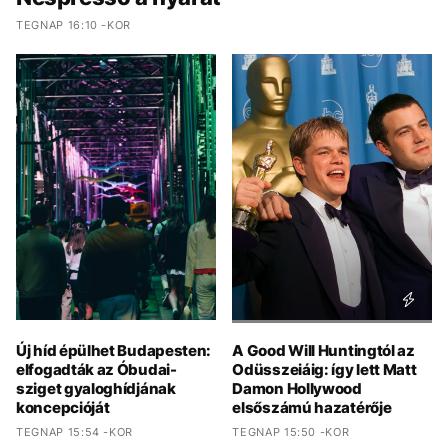
TEGNAP 16:10 -KOR
Új híd épülhet Budapesten:
A Good Will Huntingtól az
elfogadták az Óbudai-
Odüsszeiáig: így lett Matt
sziget gyaloghídjának
Damon Hollywood
koncepcióját
elsőszámú hazatérője
TEGNAP 15:54 -KOR
TEGNAP 15:50 -KOR