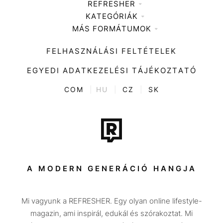
REFRESHER
KATEGÓRIÁK
Médiaajánlat
MÁS FORMÁTUMOK
Zene
Impresszum
Kiemelt tartalmak
Divat
FELHASZNÁLÁSI FELTÉTELEK
Videó
Kultúra
EGYEDI ADATKEZELÉSI TÁJÉKOZTATÓ
Kvíz
ENTR
COM
|
HU
|
CZ
|
SK
Film + sorozat
Tech-Tudomány
Sport
Társadalom
A MODERN GENERÁCIÓ HANGJA
Közélet
Mi vagyunk a REFRESHER. Egy olyan online lifestyle-
Utazás
magazin, ami inspirál, edukál és szórakoztat. Mi
Életmód