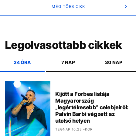
MÉG TÖBB CIKK
Legolvasottabb cikkek
24 ÓRA
7 NAP
30 NAP
Kijött a Forbes listája
Magyarország
„legértékesebb“ celebjeiről:
Palvin Barbi végzett az
utolsó helyen
TEGNAP 10:23 -KOR