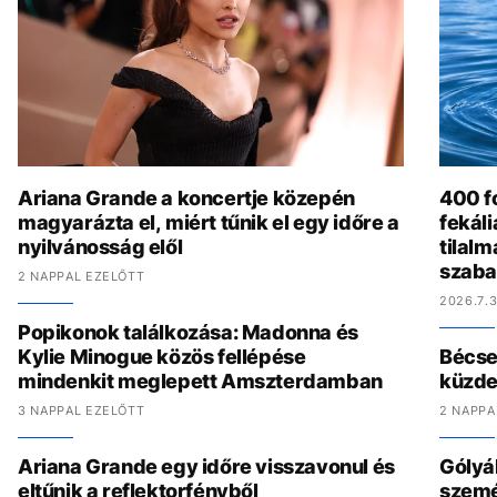
Ariana Grande a koncertje közepén
400 fo
magyarázta el, miért tűnik el egy időre a
fekál
nyilvánosság elől
tilalm
szaba
2 NAPPAL EZELŐTT
2026.7.3
Popikonok találkozása: Madonna és
Kylie Minogue közös fellépése
Bécset
mindenkit meglepett Amszterdamban
küzde
3 NAPPAL EZELŐTT
2 NAPPA
Ariana Grande egy időre visszavonul és
Gólyák
eltűnik a reflektorfényből
szemét