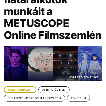
KÖZÉLET
UTAZÁS
munkáit a
ÉLETMÓD
DESIGN
METUSCOPE
BESZÉLGETÉSEK
ARCOK
VIDEÓ
TÖRTÉNETEK
Online Filmszemlén
GASZTRO
FORRÁS METUSCOPE
FILM + SOROZAT
ANIMÁCIÓS FILM
BUDAPESTI METROPOLITAN EGYETEM
RÖVIDFILM