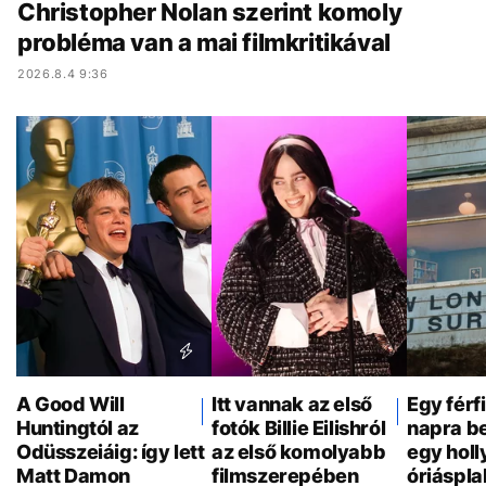
Christopher Nolan szerint komoly
probléma van a mai filmkritikával
2026.8.4 9:36
A Good Will
Itt vannak az első
Egy férf
Huntingtól az
fotók Billie Eilishról
napra be
Odüsszeiáig: így lett
az első komolyabb
egy hol
Matt Damon
filmszerepében
óriáspla