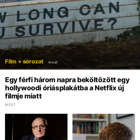
Film + sorozat
most
Egy férfi három napra beköltözött egy
hollywoodi óriásplakátba a Netflix új
filmje miatt
MOST