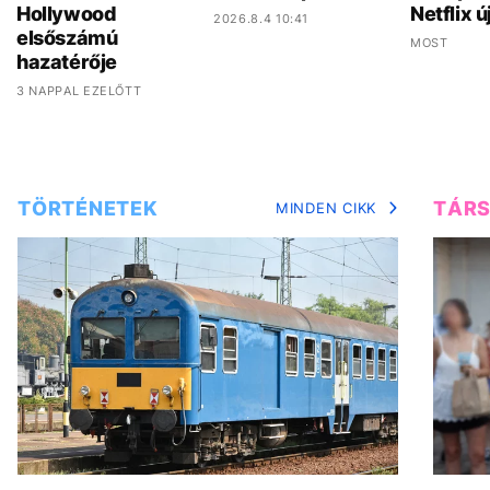
Hollywood
Netflix ú
2026.8.4 10:41
elsőszámú
MOST
hazatérője
3 NAPPAL EZELŐTT
TÖRTÉNETEK
TÁR
MINDEN CIKK