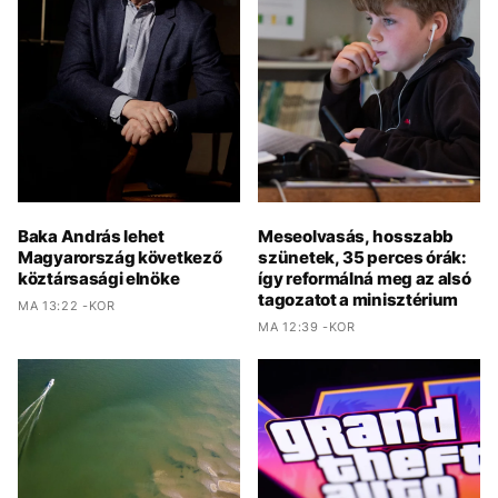
Baka András lehet
Meseolvasás, hosszabb
Magyarország következő
szünetek, 35 perces órák:
köztársasági elnöke
így reformálná meg az alsó
tagozatot a minisztérium
MA 13:22 -KOR
MA 12:39 -KOR