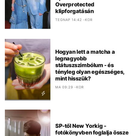
Overprotected
klipforgatásán
TEGNAP 14:42 -KOR
Hogyan lett a matcha a
legnagyobb
státuszszimbólum - és
tényleg olyan egészséges,
mint hisszük?
MA 09:29 -KOR
SP-től New Yorkig -
fotókönyvben foglalja össze