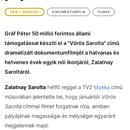
KÖZÉLET
UTAZÁS
FILM + SOROZAT
DOKUMENTUMFILM
FILMEK
ÉLETMÓD
DESIGN
BESZÉLGETÉSEK
ARCOK
Gráf Péter 50 millió forintos állami
VIDEÓ
TÖRTÉNETEK
támogatással készíti el a "Vörös Sarolta" című
GASZTRO
dramatizált dokumentumfilmjét a hatvanas és
hetvenes évek egyik női ikonjáról, Zalatnay
Saroltáról.
Zalatnay Sarolta
hétfő reggel a TV2
Mokka
című
műsorában jelentette be, hogy januártól
Vörös
Sarolta
címmel filmet forgatnak róla, amiben
pályájának magasságai és mélységei egyaránt
megjelennek majd.