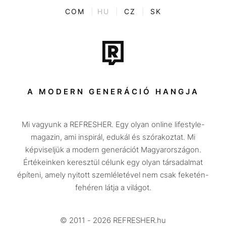
Kvíz
ENTR
COM
|
HU
|
CZ
|
SK
Film + sorozat
Tech-Tudomány
Sport
Társadalom
A MODERN GENERÁCIÓ HANGJA
Közélet
Mi vagyunk a REFRESHER. Egy olyan online lifestyle-
Utazás
magazin, ami inspirál, edukál és szórakoztat. Mi
Életmód
képviseljük a modern generációt Magyarországon.
Értékeinken keresztül célunk egy olyan társadalmat
Design
építeni, amely nyitott szemléletével nem csak feketén-
Beszélgetések
fehéren látja a világot.
Arcok
© 2011 - 2026 REFRESHER.hu
Videó