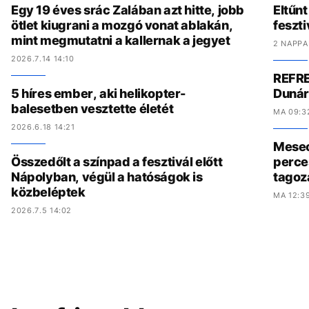
Egy 19 éves srác Zalában azt hitte, jobb
Eltűnt
ötlet kiugrani a mozgó vonat ablakán,
feszti
mint megmutatni a kallernak a jegyet
2 NAPPA
2026.7.14 14:10
REFRE
5 híres ember, aki helikopter-
Dunár
balesetben vesztette életét
MA 09:3
2026.6.18 14:21
Meseo
Összedőlt a színpad a fesztivál előtt
perce
Nápolyban, végül a hatóságok is
tagoz
közbeléptek
MA 12:3
2026.7.5 14:02