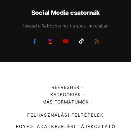
Social Media csatornák
Kövesd a Refresher.hu-t a social mediában!
REFRESHER
KATEGÓRIÁK
Médiaajánlat
MÁS FORMÁTUMOK
Zene
Impresszum
Kiemelt tartalmak
Divat
FELHASZNÁLÁSI FELTÉTELEK
Videó
Kultúra
EGYEDI ADATKEZELÉSI TÁJÉKOZTATÓ