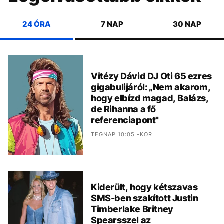
24 ÓRA
7 NAP
30 NAP
Vitézy Dávid DJ Oti 65 ezres
gigabulijáról: „Nem akarom,
hogy elbízd magad, Balázs,
de Rihanna a fő
referenciapont"
TEGNAP 10:05 -KOR
Kiderült, hogy kétszavas
SMS-ben szakított Justin
Timberlake Britney
Spearsszel az