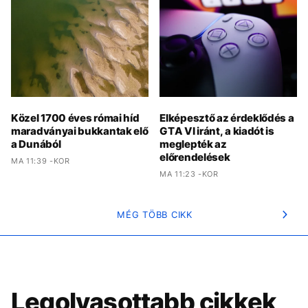
Közel 1700 éves római híd
Elképesztő az érdeklődés a
maradványai bukkantak elő
GTA VI iránt, a kiadót is
a Dunából
meglepték az
előrendelések
MA 11:39 -KOR
MA 11:23 -KOR
MÉG TÖBB CIKK
Legolvasottabb cikkek