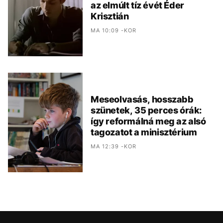
az elmúlt tíz évét Éder
Krisztián
MA 10:09 -KOR
Meseolvasás, hosszabb
szünetek, 35 perces órák:
így reformálná meg az alsó
tagozatot a minisztérium
MA 12:39 -KOR