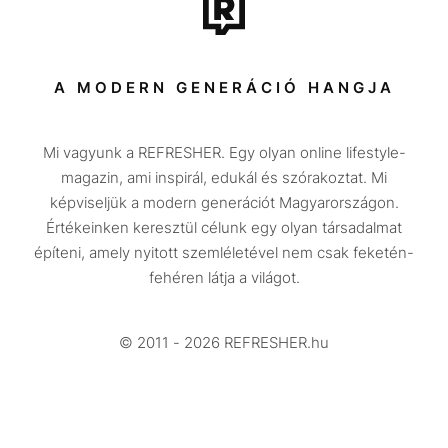
Tech-Tudomány
Sport
Társadalom
A MODERN GENERÁCIÓ HANGJA
Közélet
Mi vagyunk a REFRESHER. Egy olyan online lifestyle-
Utazás
magazin, ami inspirál, edukál és szórakoztat. Mi
Életmód
képviseljük a modern generációt Magyarországon.
Értékeinken keresztül célunk egy olyan társadalmat
Design
építeni, amely nyitott szemléletével nem csak feketén-
Beszélgetések
fehéren látja a világot.
Arcok
© 2011 - 2026 REFRESHER.hu
Videó
Történetek
Gasztro