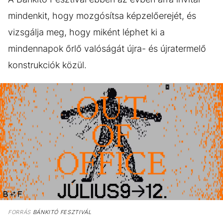
mindenkit, hogy mozgósítsa képzelőerejét, és
vizsgálja meg, hogy miként léphet ki a
mindennapok őrlő valóságát újra- és újratermelő
konstrukciók közül.
FORRÁS
BÁNKITÓ FESZTIVÁL