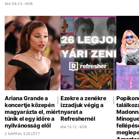
MA 08:23 -KOR
Ariana Grande a
Ezekre a zenékre
Popikon
koncertje közepén
izzadjuk végig a
találkoz
magyarázta el, miért
nyarat a
Madonna
tűnik el egy időre a
Refreshernél
Minogue
nyilvánosság elől
fellépés
MA 15:12 -KOR
meglepe
2 NAPPAL EZELŐTT