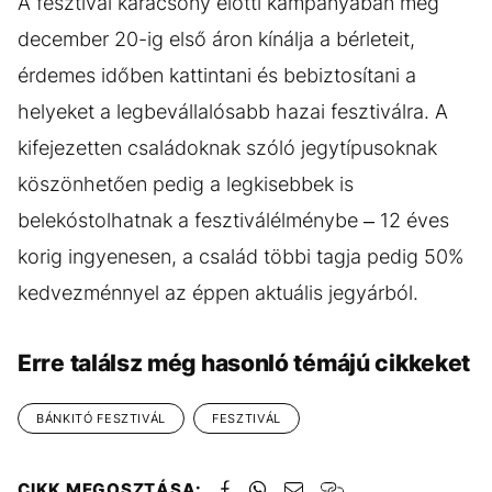
A fesztivál karácsony előtti kampányában még
december 20-ig első áron kínálja a bérleteit,
érdemes időben kattintani és bebiztosítani a
helyeket a legbevállalósabb hazai fesztiválra. A
kifejezetten családoknak szóló jegytípusoknak
köszönhetően pedig a legkisebbek is
belekóstolhatnak a fesztiválélménybe – 12 éves
korig ingyenesen, a család többi tagja pedig 50%
kedvezménnyel az éppen aktuális jegyárból.
Erre találsz még hasonló témájú cikkeket
BÁNKITÓ FESZTIVÁL
FESZTIVÁL
CIKK MEGOSZTÁSA: