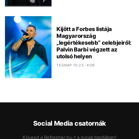
Kijött a Forbes listája
Magyarország
„legértékesebb“ celebjeiről:
Palvin Barbi végzett az
utolsó helyen
TEGNAP 10:23 -KOR
Social Media csatornák
Kövesd a Refresher.hu-t a social mediában!