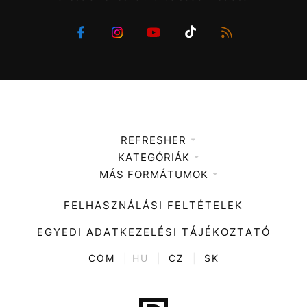
REFRESHER
KATEGÓRIÁK
Médiaajánlat
MÁS FORMÁTUMOK
Zene
Impresszum
Kiemelt tartalmak
Divat
FELHASZNÁLÁSI FELTÉTELEK
Videó
Kultúra
EGYEDI ADATKEZELÉSI TÁJÉKOZTATÓ
Kvíz
ENTR
COM
|
HU
|
CZ
|
SK
Film + sorozat