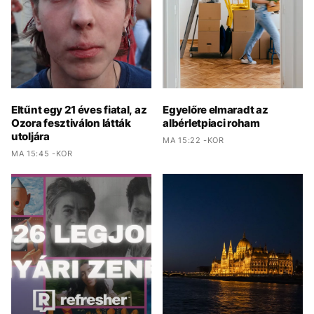
Eltűnt egy 21 éves fiatal, az
Egyelőre elmaradt az
Ozora fesztiválon látták
albérletpiaci roham
utoljára
MA 15:22 -KOR
MA 15:45 -KOR