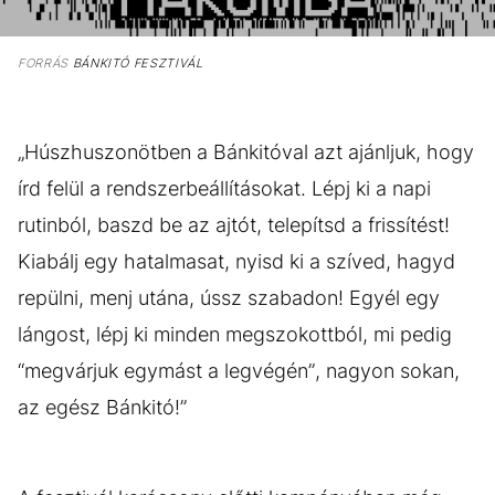
FORRÁS
BÁNKITÓ FESZTIVÁL
„Húszhuszonötben a Bánkitóval azt ajánljuk, hogy
írd felül a rendszerbeállításokat. Lépj ki a napi
rutinból, baszd be az ajtót, telepítsd a frissítést!
Kiabálj egy hatalmasat, nyisd ki a szíved, hagyd
repülni, menj utána, ússz szabadon! Egyél egy
lángost, lépj ki minden megszokottból, mi pedig
“megvárjuk egymást a legvégén”, nagyon sokan,
az egész Bánkitó!”