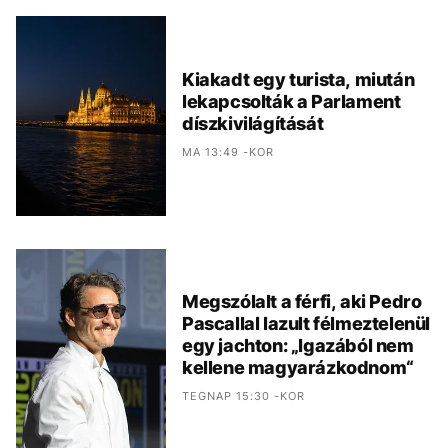
Kiakadt egy turista, miután
lekapcsolták a Parlament
díszkivilágítását
MA 13:49 -KOR
Megszólalt a férfi, aki Pedro
Pascallal lazult félmeztelenül
egy jachton: „Igazából nem
kellene magyarázkodnom“
TEGNAP 15:30 -KOR