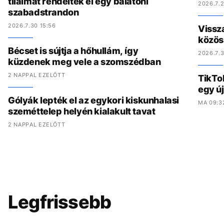
tilalmat rendeltek el egy balatoni
2026.7.2
szabadstrandon
2026.7.30 15:56
Vissz
közös
Bécset is sújtja a hőhullám, így
2026.7.3
küzdenek meg vele a szomszédban
2 NAPPAL EZELŐTT
TikTo
egy ú
Gólyák lepték el az egykori kiskunhalasi
MA 09:3
szeméttelep helyén kialakult tavat
2 NAPPAL EZELŐTT
Legfrissebb