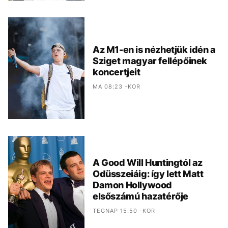
Az M1-en is nézhetjük idén a
Sziget magyar fellépőinek
koncertjeit
MA 08:23 -KOR
A Good Will Huntingtól az
Odüsszeiáig: így lett Matt
Damon Hollywood
elsőszámú hazatérője
TEGNAP 15:50 -KOR