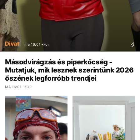
Divat
ma 16:01 -kor
Másodvirágzás és piperkőcség -
Mutatjuk, mik lesznek szerintünk 2026
őszének legforróbb trendjei
MA 16:01 -KOR