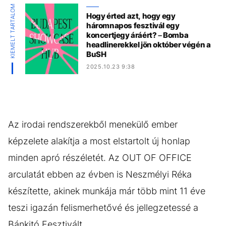
KIEMELT TARTALOM
Hogy érted azt, hogy egy
háromnapos fesztivál egy
koncertjegy áráért? – Bomba
headlinerekkel jön október végén a
BuSH
2025.10.23 9:38
Az irodai rendszerekből menekülő ember
képzelete alakítja a most elstartolt új honlap
minden apró részéletét. Az OUT OF OFFICE
arculatát ebben az évben is Neszmélyi Réka
készítette, akinek munkája már több mint 11 éve
teszi igazán felismerhetővé és jellegzetessé a
Bánkitó Fesztivált.