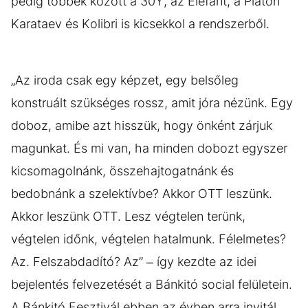
pedig többek között a 30Y, az Elefánt, a Platon
Karataev és Kolibri is kicsekkol a rendszerből.
„Az iroda csak egy képzet, egy belsőleg
konstruált szükséges rossz, amit jóra nézünk. Egy
doboz, amibe azt hisszük, hogy önként zárjuk
magunkat. És mi van, ha minden dobozt egyszer
kicsomagolnánk, összehajtogatnánk és
bedobnánk a szelektívbe? Akkor OTT leszünk.
Akkor leszünk OTT. Lesz végtelen terünk,
végtelen időnk, végtelen hatalmunk. Félelmetes?
Az. Felszabdadító? Az” – így kezdte az idei
bejelentés felvezetését a Bánkitó social felületein.
A Bánkitó Fesztivál ebben az évben arra invitál