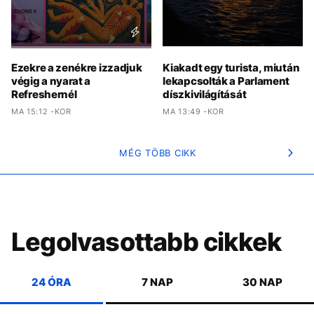
Ezekre a zenékre izzadjuk
Kiakadt egy turista, miután
végig a nyarat a
lekapcsolták a Parlament
Refreshernél
díszkivilágítását
MA 15:12 -KOR
MA 13:49 -KOR
MÉG TÖBB CIKK
Legolvasottabb cikkek
24 ÓRA
7 NAP
30 NAP