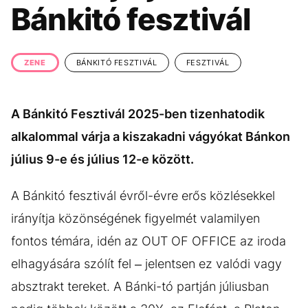
KÖZÉLET
UTAZÁS
Bánkitó fesztivál
ÉLETMÓD
DESIGN
BESZÉLGETÉSEK
ARCOK
ZENE
BÁNKITÓ FESZTIVÁL
FESZTIVÁL
VIDEÓ
TÖRTÉNETEK
A Bánkitó Fesztivál 2025-ben tizenhatodik
GASZTRO
alkalommal várja a kiszakadni vágyókat Bánkon
július 9-e és július 12-e között.
A Bánkitó fesztivál évről-évre erős közlésekkel
irányítja közönségének figyelmét valamilyen
fontos témára, idén az OUT OF OFFICE az iroda
elhagyására szólít fel – jelentsen ez valódi vagy
absztrakt tereket. A Bánki-tó partján júliusban