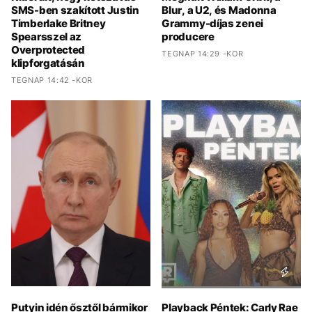
SMS-ben szakított Justin
Blur, a U2, és Madonna
Timberlake Britney
Grammy-díjas zenei
Spearsszel az
producere
Overprotected
TEGNAP 14:29 -KOR
klipforgatásán
TEGNAP 14:42 -KOR
Putyin idén ősztől bármikor
Playback Péntek: Carly Rae