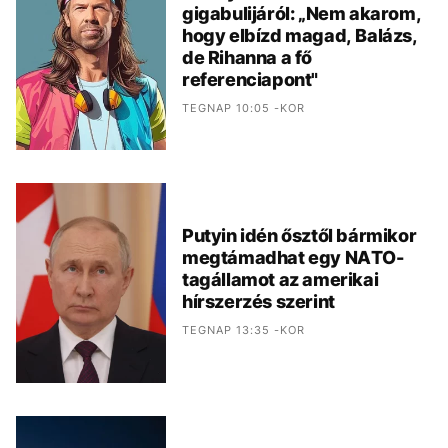
gigabulijáról: „Nem akarom,
hogy elbízd magad, Balázs,
de Rihanna a fő
referenciapont"
TEGNAP 10:05 -KOR
Putyin idén ősztől bármikor
megtámadhat egy NATO-
tagállamot az amerikai
hírszerzés szerint
TEGNAP 13:35 -KOR