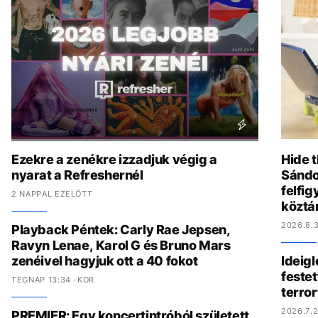
Ezekre a zenékre izzadjuk végig a
Hide t
nyarat a Refreshernél
Sándo
felfig
2 NAPPAL EZELŐTT
köztá
2026.8.3
Playback Péntek: Carly Rae Jepsen,
Ravyn Lenae, Karol G és Bruno Mars
zenéivel hagyjuk ott a 40 fokot
Ideig
festet
TEGNAP 13:34 -KOR
terro
2026.7.2
PREMIER: Egy koncertintróból született