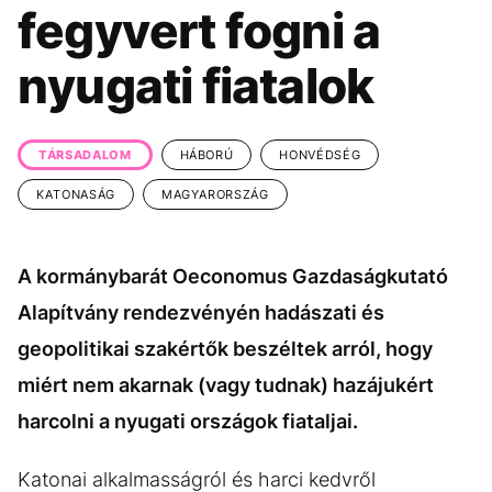
KÖZÉLET
UTAZÁS
fegyvert fogni a
ÉLETMÓD
DESIGN
nyugati fiatalok
BESZÉLGETÉSEK
ARCOK
VIDEÓ
TÖRTÉNETEK
TÁRSADALOM
HÁBORÚ
HONVÉDSÉG
GASZTRO
KATONASÁG
MAGYARORSZÁG
A kormánybarát Oeconomus Gazdaságkutató
Alapítvány rendezvényén hadászati és
geopolitikai szakértők beszéltek arról, hogy
miért nem akarnak (vagy tudnak) hazájukért
harcolni a nyugati országok fiataljai.
Katonai alkalmasságról és harci kedvről