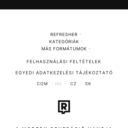
REFRESHER
KATEGÓRIÁK
Médiaajánlat
MÁS FORMÁTUMOK
Zene
Impresszum
Kiemelt tartalmak
Divat
FELHASZNÁLÁSI FELTÉTELEK
Videó
Kultúra
EGYEDI ADATKEZELÉSI TÁJÉKOZTATÓ
Kvíz
ENTR
COM
|
HU
|
CZ
|
SK
Film + sorozat
Tech-Tudomány
Sport
Társadalom