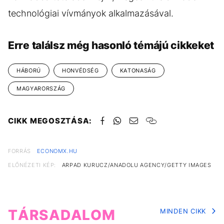
technológiai vívmányok alkalmazásával.
Erre találsz még hasonló témájú cikkeket
HÁBORÚ
HONVÉDSÉG
KATONASÁG
MAGYARORSZÁG
CIKK MEGOSZTÁSA:
FORRÁS
ECONOMX.HU
ELŐNÉZETI KÉP:
ARPAD KURUCZ/ANADOLU AGENCY/GETTY IMAGES
TÁRSADALOM
MINDEN CIKK