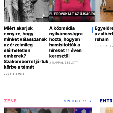
Miért akarjuk
A közmédia
Egyelőr
ennyire, hogy
nyilvánosságra
az albér
minket válasszanak
hozta, hogyan
roham
az érzelmileg
hamisították a
2 NAPPAL E
elérhetetlen
híreket 11 éven
emberek?
keresztül
Szakemberrel jártuk
3 NAPPAL EZELŐTT
körbe a témát
2026.8.2 9:18
ZENE
ENTR
MINDEN CIKK