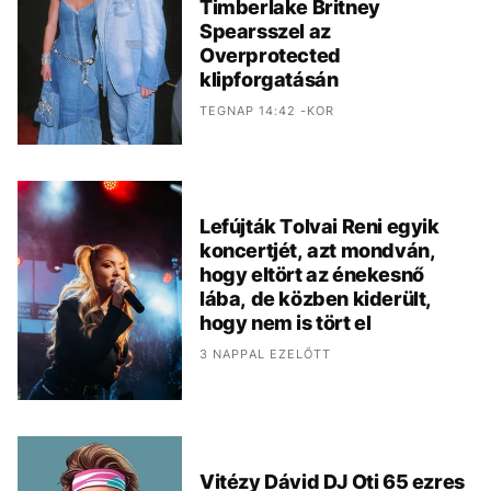
Timberlake Britney
Spearsszel az
Overprotected
klipforgatásán
TEGNAP 14:42 -KOR
Lefújták Tolvai Reni egyik
koncertjét, azt mondván,
hogy eltört az énekesnő
lába, de közben kiderült,
hogy nem is tört el
3 NAPPAL EZELŐTT
Vitézy Dávid DJ Oti 65 ezres