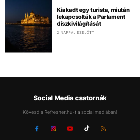
Kiakadt egy turista, miután
lekapcsolták a Parlament
díszkivilágítását
2 NAPPAL EZELŐTT
Social Media csatornák
Kövesd a Refresher.hu-t a social mediában!