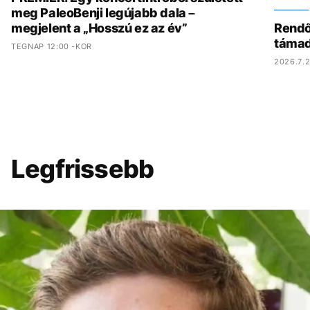
meg PaleoBenji legújabb dala –
megjelent a „Hosszú ez az év”
Rendőr
támad
TEGNAP 12:00 -KOR
2026.7.2
Legfrissebb