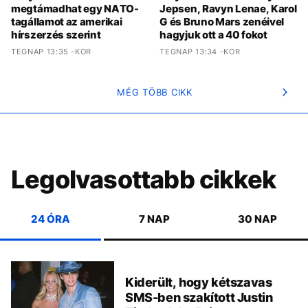
megtámadhat egy NATO-
Jepsen, Ravyn Lenae, Karol
tagállamot az amerikai
G és Bruno Mars zenéivel
hírszerzés szerint
hagyjuk ott a 40 fokot
TEGNAP 13:35 -KOR
TEGNAP 13:34 -KOR
MÉG TÖBB CIKK
Legolvasottabb cikkek
24 ÓRA
7 NAP
30 NAP
Kiderült, hogy kétszavas
SMS-ben szakított Justin