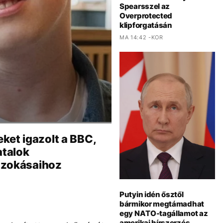
Spearsszel az
Overprotected
klipforgatásán
MA 14:42 -KOR
ket igazolt a BBC,
atalok
szokásaihoz
Putyin idén ősztől
bármikor megtámadhat
egy NATO-tagállamot az
amerikai hírszerzés