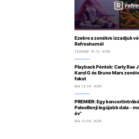
Ezekre a zenékre izzadjuk vé
Refreshernél
TEGNAP 15:12 -KOR
Playback Péntek: Carly Rae 
Karol G és Bruno Mars zenéiv
fokot
MA 13:34 -KOR
PREMIER: Egy koncertintróbó
PaleoBenji legújabb dala – m
év”
MA 12:00 -KOR