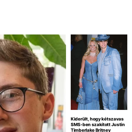
Kiderült, hogy kétszavas
SMS-ben szakított Justin
Timberlake Britney