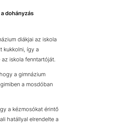
t a dohányzás
ázium diákjai az iskola
 kukkolni, így a
az iskola fenntartóját.
, hogy a gimnázium
 a gimiben a mosdóban
ogy a kézmosókat érintő
i hatállyal elrendelte a