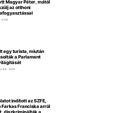
ett Magyar Péter, mától
zülj az otthoni
afogyasztással
 -KOR
t egy turista, miután
solták a Parlament
világítását
3:49 -KOR
latot indított az SZFE,
 Farkas Franciska arról
t, diszkriminálták a