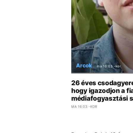
Arcok
ma 16:03 -kor
26 éves csodagyere
hogy igazodjon a fi
médiafogyasztási 
MA 16:03 -KOR