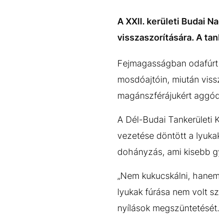
EGYÉB FORMÁTUMOK
REFRESHER
Kiemelt tartalmak
Videó
Kvíz
Médiaajánlat
Impresszum
A XXII. kerületi Budai 
visszaszorítására. A ta
Fejmagasságban odafúrt ly
mosdóajtóin, miután vissz
magánszférájukért aggó
A Dél-Budai Tankerületi 
vezetése döntött a lyuka
dohányzás, ami kisebb gy
„Nem kukucskálni, hanem 
lyukak fúrása nem volt sz
nyílások megszüntetését.