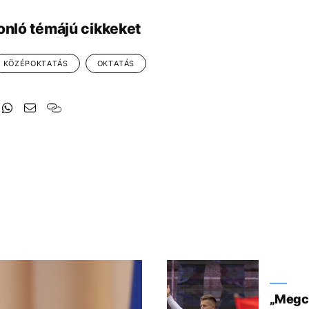
onló témájú cikkeket
KÖZÉPOKTATÁS
OKTATÁS
„Megcs