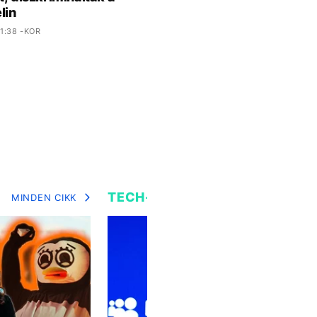
lin
1:38 -KOR
TECH-TUDOMÁNY
MINDEN CIKK
MIN