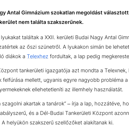
Nagy Antal Gimnázium szokatlan megoldást választot
nkerület nem találta szakszerűnek.
ukakat találtak a XXII. kerületi Budai Nagy Antal Gimn
atértek az őszi szünetről. A lyukakon simán be lehetett
dó diákok a
Telexhez
fordultak, a lap pedig megkereste 
Központ tankerületi igazgatója azt mondta a Telexnek
k felfúrása mellett, ugyanis egyre nagyobb probléma
ermekeknek ellehetetleníti az illemhely használatát.
szagolni akartak a tanárok“ – írja a lap, hozzátéve, h
abályszerű, és a Dél-Budai Tankerületi Központ azonnal
 A helyükön szakszerű szellőzőket alakítanak ki.