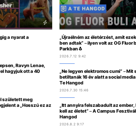
gig a nyarat a
„Újraélném az életérzést, amit eze
ben adtak“ – ilyen volt az OG Fluor 
Parkban🐧
2026.7.12 9:42
Jepsen, Ravyn Lenae,
el hagyjuk ott a 40
„Ne legyen elektromos cumi” – Mit 
betiltanák 16 év alatt a social medi
Te Hangod
2026.7.30 15:46
l született meg
egjelent a „Hosszú ez az
„Itt annyira felszabadult az ember,
kell az életet” – A Campus Fesztivá
Hangod
2026.8.2 9:17