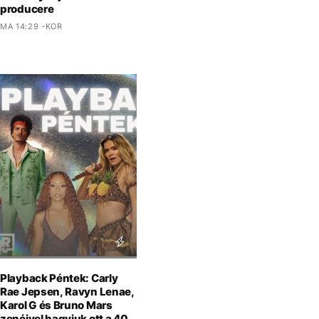
producere
MA 14:29 -KOR
Playback Péntek: Carly
Rae Jepsen, Ravyn Lenae,
Karol G és Bruno Mars
zenéivel hagyjuk ott a 40