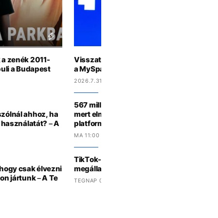
k a zenék 2011-
Visszatérhet az ikonikus közösségimédi
buli a Budapest
a MySpace
2026.7.31 11:23
567 millió dolláros rekordbírságot kapott 
szólnál ahhoz, ha
mert elmulasztotta a gyerekek megfelelő
a használatát? – A
platformjain
MA 11:00 -KOR
TikTok-videók érkeznek a Disney+-ra egy
 hogy csak élvezni
megállapodás részeként
lon jártunk – A Te
TEGNAP 09:32 -KOR