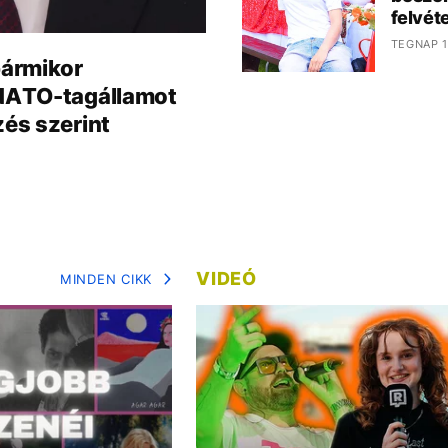
felvéte
TEGNAP 1
bármikor
NATO-tagállamot
zés szerint
VIDEÓ
MINDEN CIKK