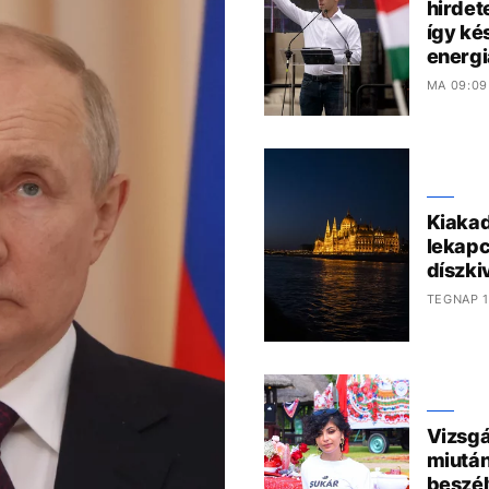
hirdet
így kés
energi
MA 09:09
Kiakad
lekapc
díszki
TEGNAP 1
Vizsgá
miután
beszél