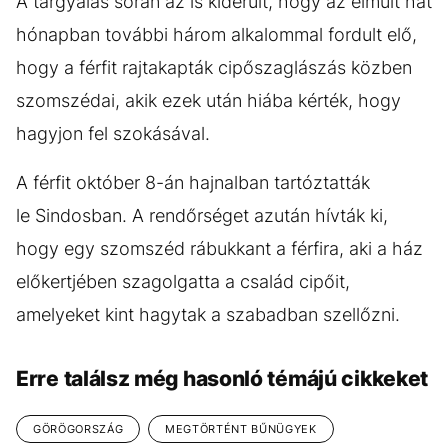
A tárgyalás során az is kiderült, hogy az elmúlt hat
hónapban további három alkalommal fordult elő,
hogy a férfit rajtakapták cipőszaglászás közben
szomszédai, akik ezek után hiába kérték, hogy
hagyjon fel szokásával.
A férfit október 8-án hajnalban tartóztatták
le Sindosban. A rendőrséget azután hívták ki,
hogy egy szomszéd rábukkant a férfira, aki a ház
előkertjében szagolgatta a család cipőit,
amelyeket kint hagytak a szabadban szellőzni.
Erre találsz még hasonló témájú cikkeket
GÖRÖGORSZÁG
MEGTÖRTÉNT BŰNÜGYEK