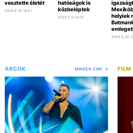
vesztette életét
hatóságok is
igazság
közbeléptek
Mexikób
2026.6.18 14:21
helyiek 
2026.7.5 14:02
Batman
emleget
2026.6.30 1
ARCOK
FILM
MINDEN CIKK