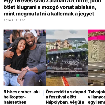
Egy 19 éves srác Zalában azt hitte, jobb
ötlet kiugrani a mozgó vonat ablakán,
mint megmutatni a kallernak a jegyet
2026.7.14 14:10
5 híres ember, aki
Összedőlt a színpad
Tolvajok
helikopter-
a fesztivál előtt
villany
balesetben
Nápolyban, végül a
egy ism