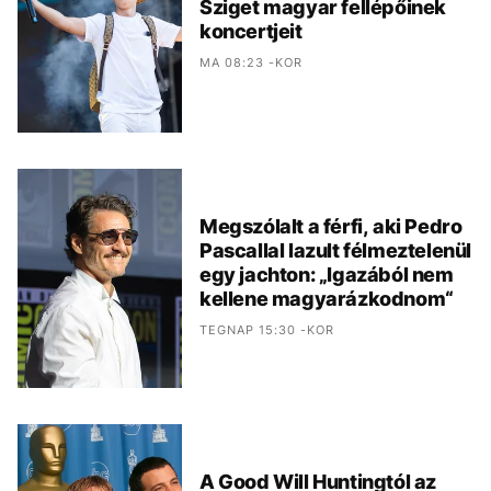
Sziget magyar fellépőinek
koncertjeit
MA 08:23 -KOR
Megszólalt a férfi, aki Pedro
Pascallal lazult félmeztelenül
egy jachton: „Igazából nem
kellene magyarázkodnom“
TEGNAP 15:30 -KOR
A Good Will Huntingtól az