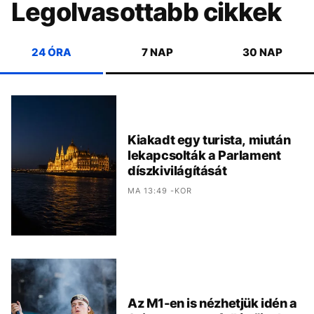
Legolvasottabb cikkek
24 ÓRA
7 NAP
30 NAP
Kiakadt egy turista, miután
lekapcsolták a Parlament
díszkivilágítását
MA 13:49 -KOR
Az M1-en is nézhetjük idén a