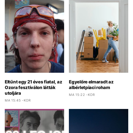
Eltűnt egy 21 éves fiatal, az
Egyelőre elmaradt az
Ozora fesztiválon látták
albérletpiaci roham
utoljára
MA 15:22 -KOR
MA 15:45 -KOR