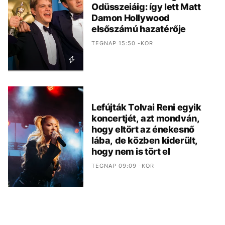
Odüsszeiáig: így lett Matt
Damon Hollywood
elsőszámú hazatérője
TEGNAP 15:50 -KOR
Lefújták Tolvai Reni egyik
koncertjét, azt mondván,
hogy eltört az énekesnő
lába, de közben kiderült,
hogy nem is tört el
TEGNAP 09:09 -KOR