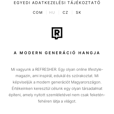
Kultúra
EGYEDI ADATKEZELÉSI TÁJÉKOZTATÓ
Kvíz
ENTR
COM
|
HU
|
CZ
|
SK
Film + sorozat
Tech-Tudomány
Sport
Társadalom
A MODERN GENERÁCIÓ HANGJA
Közélet
Mi vagyunk a REFRESHER. Egy olyan online lifestyle-
Utazás
magazin, ami inspirál, edukál és szórakoztat. Mi
Életmód
képviseljük a modern generációt Magyarországon.
Értékeinken keresztül célunk egy olyan társadalmat
Design
építeni, amely nyitott szemléletével nem csak feketén-
Beszélgetések
fehéren látja a világot.
Arcok