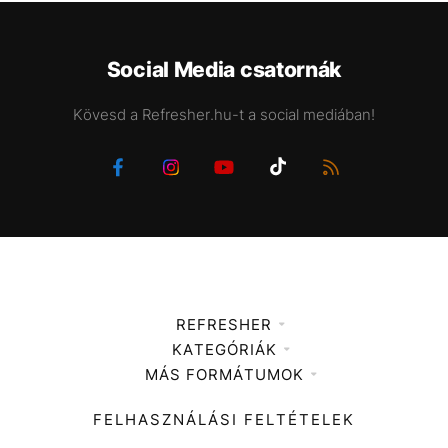
Social Media csatornák
Kövesd a Refresher.hu-t a social mediában!
REFRESHER
KATEGÓRIÁK
Médiaajánlat
MÁS FORMÁTUMOK
Zene
Impresszum
Kiemelt tartalmak
Divat
FELHASZNÁLÁSI FELTÉTELEK
Videó