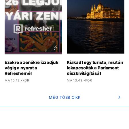
Ezekre a zenékre izzadjuk
Kiakadt egy turista, miután
végig a nyarat a
lekapcsolták a Parlament
Refreshernél
díszkivilágítását
MA 15:12 -KOR
MA 13:49 -KOR
MÉG TÖBB CIKK