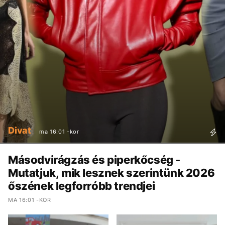
Divat
ma 16:01 -kor
Másodvirágzás és piperkőcség -
Mutatjuk, mik lesznek szerintünk 2026
őszének legforróbb trendjei
MA 16:01 -KOR