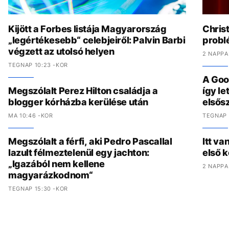
Kijött a Forbes listája Magyarország
Chris
„legértékesebb“ celebjeiről: Palvin Barbi
problé
végzett az utolsó helyen
2 NAPPA
TEGNAP 10:23 -KOR
A Goo
Megszólalt Perez Hilton családja a
így l
blogger kórházba kerülése után
elsős
MA 10:46 -KOR
TEGNAP 
Megszólalt a férfi, aki Pedro Pascallal
Itt va
lazult félmeztelenül egy jachton:
első 
„Igazából nem kellene
2 NAPPA
magyarázkodnom“
TEGNAP 15:30 -KOR