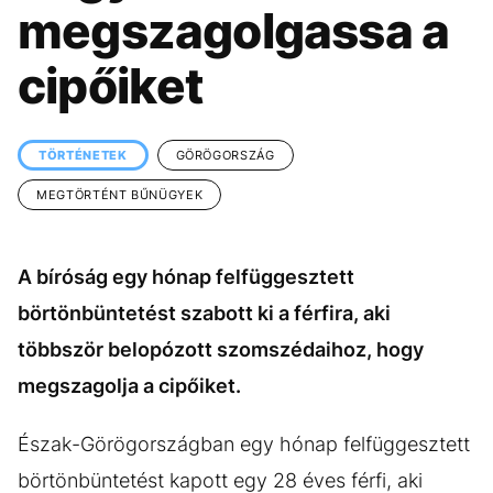
KÖZÉLET
UTAZÁS
megszagolgassa a
ÉLETMÓD
DESIGN
cipőiket
BESZÉLGETÉSEK
ARCOK
VIDEÓ
TÖRTÉNETEK
TÖRTÉNETEK
GÖRÖGORSZÁG
GASZTRO
MEGTÖRTÉNT BŰNÜGYEK
A bíróság egy hónap felfüggesztett
börtönbüntetést szabott ki a férfira, aki
többször belopózott szomszédaihoz, hogy
megszagolja a cipőiket.
Észak-Görögországban egy hónap felfüggesztett
börtönbüntetést kapott egy 28 éves férfi, aki