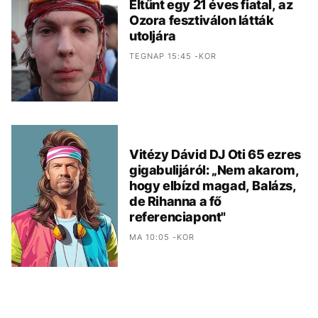
Eltűnt egy 21 éves fiatal, az
Ozora fesztiválon látták
utoljára
TEGNAP 15:45 -KOR
Vitézy Dávid DJ Oti 65 ezres
gigabulijáról: „Nem akarom,
hogy elbízd magad, Balázs,
de Rihanna a fő
referenciapont"
MA 10:05 -KOR