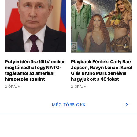
Putyin idén ősztől bármikor
Playback Péntek: Carly Rae
megtámadhat egy NATO-
Jepsen, Ravyn Lenae, Karol
tagállamot az amerikai
G és Bruno Mars zenéivel
hírszerzés szerint
hagyjuk ott a 40 fokot
2 ÓRÁJA
2 ÓRÁJA
MÉG TÖBB CIKK