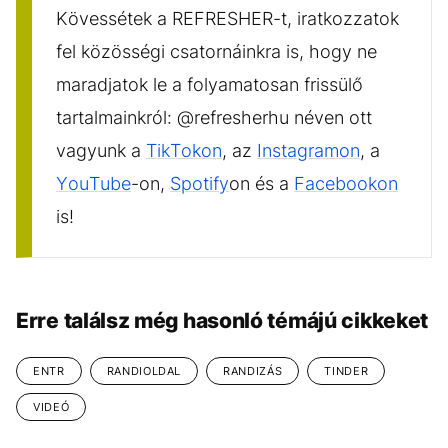
Kövessétek a REFRESHER-t, iratkozzatok
fel közösségi csatornáinkra is, hogy ne
maradjatok le a folyamatosan frissülő
tartalmainkról: @refresherhu néven ott
vagyunk a
TikTokon
, az
Instagramon
, a
YouTube
-on,
Spotify
on és a
Facebookon
is!
Erre találsz még hasonló témájú cikkeket
ENTR
RANDIOLDAL
RANDIZÁS
TINDER
VIDEÓ