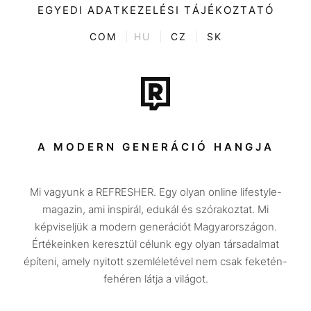
Kultúra
EGYEDI ADATKEZELÉSI TÁJÉKOZTATÓ
Kvíz
ENTR
COM
|
HU
|
CZ
|
SK
Film + sorozat
Tech-Tudomány
Sport
Társadalom
A MODERN GENERÁCIÓ HANGJA
Közélet
Mi vagyunk a REFRESHER. Egy olyan online lifestyle-
Utazás
magazin, ami inspirál, edukál és szórakoztat. Mi
Életmód
képviseljük a modern generációt Magyarországon.
Értékeinken keresztül célunk egy olyan társadalmat
Design
építeni, amely nyitott szemléletével nem csak feketén-
Beszélgetések
fehéren látja a világot.
Arcok