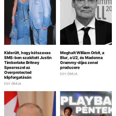
Kiderült, hogy kétszavas
Meghalt William Orbit, a
SMS-ben szakított Justin
Blur, a U2, és Madonna
Timberlake Britney
Grammy-díjas zenei
Spearsszel az
producere
Overprotected
EGY ÓRÁJA
klipforgatásán
EGY ÓRÁJA