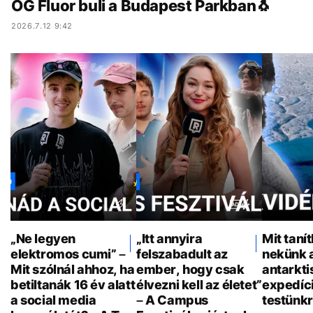
OG Fluor buli a Budapest Parkban🐧
2026.7.12 9:42
„Ne legyen
„Itt annyira
Mit taní
elektromos cumi” –
felszabadult az
nekünk 
Mit szólnál ahhoz, ha
ember, hogy csak
antarkti
betiltanák 16 év alatt
élvezni kell az életet”
expedíci
a social media
– A Campus
testünkr