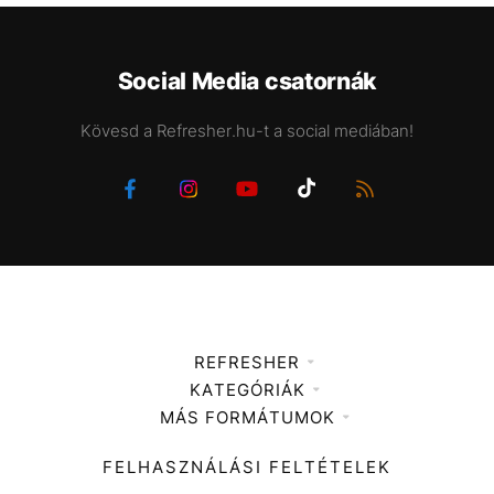
Social Media csatornák
Kövesd a Refresher.hu-t a social mediában!
REFRESHER
KATEGÓRIÁK
Médiaajánlat
MÁS FORMÁTUMOK
Zene
Impresszum
Kiemelt tartalmak
Divat
FELHASZNÁLÁSI FELTÉTELEK
Videó