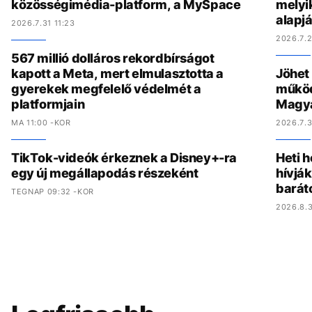
közösségimédia-platform, a MySpace
melyi
alapj
2026.7.31 11:23
2026.7.2
567 millió dolláros rekordbírságot
kapott a Meta, mert elmulasztotta a
Jöhet
gyerekek megfelelő védelmét a
működ
platformjain
Magy
MA 11:00 -KOR
2026.7.3
TikTok-videók érkeznek a Disney+-ra
Heti h
egy új megállapodás részeként
hívják
barát
TEGNAP 09:32 -KOR
2026.8.3