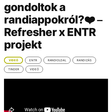
KÖZÉLET
UTAZÁS
gondoltok a
ÉLETMÓD
DESIGN
randiappokról?❤️ –
BESZÉLGETÉSEK
ARCOK
Refresher x ENTR
VIDEÓ
TÖRTÉNETEK
projekt
GASZTRO
VIDEÓ
ENTR
RANDIOLDAL
RANDIZÁS
TINDER
VIDEÓ