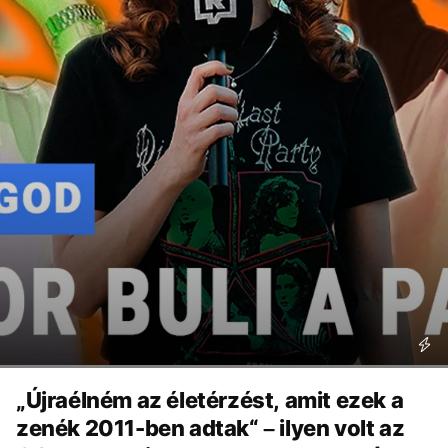
„Újraélném az életérzést, amit ezek a
zenék 2011-ben adtak“ – ilyen volt az