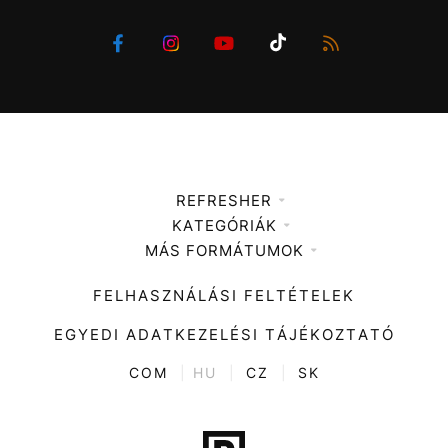
REFRESHER
KATEGÓRIÁK
Médiaajánlat
MÁS FORMÁTUMOK
Zene
Impresszum
Kiemelt tartalmak
Divat
FELHASZNÁLÁSI FELTÉTELEK
Videó
Kultúra
EGYEDI ADATKEZELÉSI TÁJÉKOZTATÓ
Kvíz
ENTR
COM
|
HU
|
CZ
|
SK
Film + sorozat
Tech-Tudomány