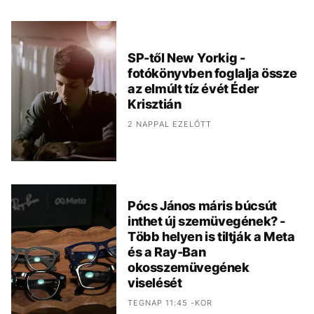
SP-től New Yorkig -
fotókönyvben foglalja össze
az elmúlt tíz évét Éder
Krisztián
2 NAPPAL EZELŐTT
Pócs János máris búcsút
inthet új szemüvegének? -
Több helyen is tiltják a Meta
és a Ray-Ban
okosszemüvegének
viselését
TEGNAP 11:45 -KOR