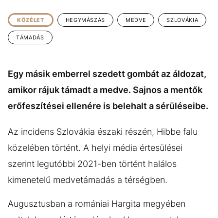
KÖZÉLET
UTAZÁS
KÖZÉLET
HEGYMÁSZÁS
MEDVE
SZLOVÁKIA
ÉLETMÓD
DESIGN
TÁMADÁS
BESZÉLGETÉSEK
ARCOK
VIDEÓ
TÖRTÉNETEK
Egy másik emberrel szedett gombát az áldozat,
GASZTRO
amikor rájuk támadt a medve. Sajnos a mentők
erőfeszítései ellenére is belehalt a sérüléseibe.
Az incidens Szlovákia északi részén, Hibbe falu
közelében történt. A helyi média értesülései
szerint legutóbbi 2021-ben történt halálos
kimenetelű medvetámadás a térségben.
Augusztusban a romániai Hargita megyében