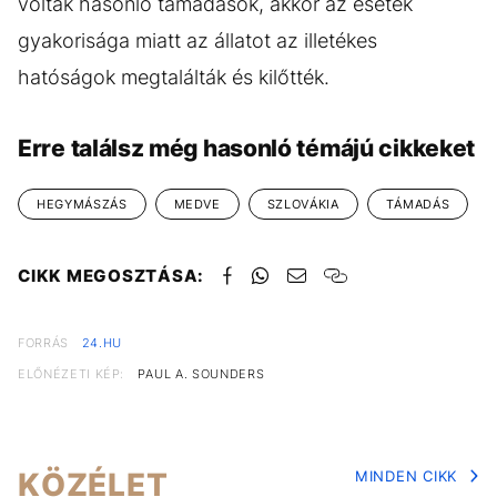
voltak hasonló támadások, akkor az esetek
gyakorisága miatt az állatot az illetékes
hatóságok megtalálták és kilőtték.
Erre találsz még hasonló témájú cikkeket
HEGYMÁSZÁS
MEDVE
SZLOVÁKIA
TÁMADÁS
CIKK MEGOSZTÁSA:
FORRÁS
24.HU
ELŐNÉZETI KÉP:
PAUL A. SOUNDERS
KÖZÉLET
MINDEN CIKK