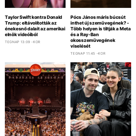
Taylor Swift kontra Donald
Pócs János máris búcsút
Trump: eltávolították az
inthet új szemüvegének? -
énekesnő dalait az amerikai
Több helyen is tiltják a Meta
elnök videóiból
és a Ray-Ban
okosszemüvegének
TEGNAP 13:09 -KOR
viselését
TEGNAP 11:45 -KOR