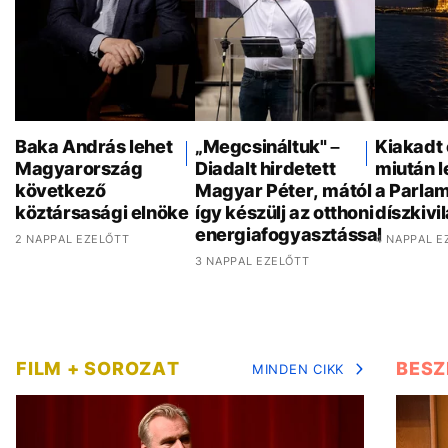
Baka András lehet
„Megcsináltuk" –
Kiakadt 
Magyarország
Diadalt hirdetett
miután 
következő
Magyar Péter, mától
a Parla
köztársasági elnöke
így készülj az otthoni
díszkivi
energiafogyasztással
2 NAPPAL EZELŐTT
4 NAPPAL E
3 NAPPAL EZELŐTT
FILM + SOROZAT
BESZ
MINDEN CIKK