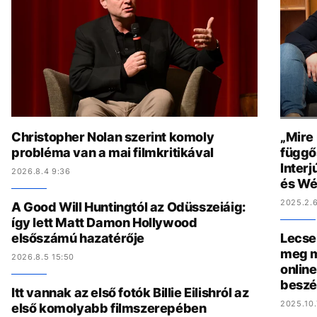
Christopher Nolan szerint komoly
„Mire
probléma van a mai filmkritikával
függő
Interj
2026.8.4 9:36
és Wé
2025.2.6
A Good Will Huntingtól az Odüsszeiáig:
így lett Matt Damon Hollywood
elsőszámú hazatérője
Lecse
meg m
2026.8.5 15:50
online
beszé
Itt vannak az első fotók Billie Eilishról az
2025.10.
első komolyabb filmszerepében