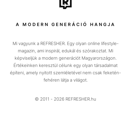
Sport
Társadalom
A MODERN GENERÁCIÓ HANGJA
Közélet
Mi vagyunk a REFRESHER. Egy olyan online lifestyle-
Utazás
magazin, ami inspirál, edukál és szórakoztat. Mi
Életmód
képviseljük a modern generációt Magyarországon.
Értékeinken keresztül célunk egy olyan társadalmat
Design
építeni, amely nyitott szemléletével nem csak feketén-
Beszélgetések
fehéren látja a világot.
Arcok
© 2011 - 2026 REFRESHER.hu
Videó
Történetek
Gasztro