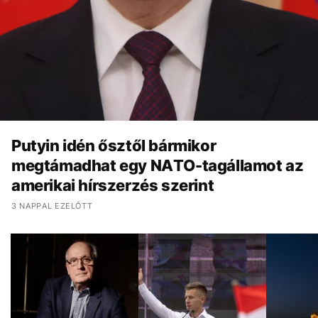
Putyin idén ősztől bármikor
megtámadhat egy NATO-tagállamot az
amerikai hírszerzés szerint
3 NAPPAL EZELŐTT