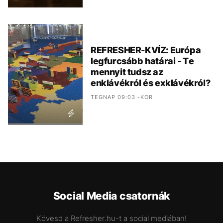
REFRESHER-KVÍZ: Európa
legfurcsább határai - Te
mennyit tudsz az
enklávékról és exklávékról?
TEGNAP 09:03 -KOR
Social Media csatornák
Kövesd a Refresher.hu-t a social mediában!