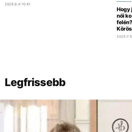
2026.8.4 10:41
Hogy 
női ko
felén?
Körös
2025.7.5
Legfrissebb