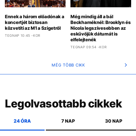
Ennek a három előadónak a
Még mindig áll a bál
koncertjét biztosan
Beckhaméknél: Brooklyn és
közvetíti az M1 a Szigetről
Nicola legszívesebben az
esküvőjük dátumát is
TEGNAP 10:45 -KOR
elfelejtenék
TEGNAP 09:54 -KOR
MÉG TÖBB CIKK
Legolvasottabb cikkek
24 ÓRA
7 NAP
30 NAP