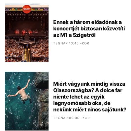
Ennek a három előadónak a
koncertjét biztosan közvetíti
az M1 a Szigetről
TEGNAP 10:45 -KOR
Miért vágyunk mindig vissza
Olaszországba? A dolce far
niente lehet az egyik
legnyomósabb oka, de
nekünk miért nincs sajátunk?
TEGNAP 09:00 -KOR