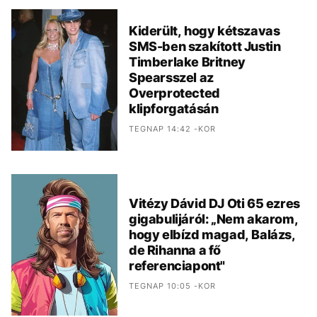
Kiderült, hogy kétszavas
SMS-ben szakított Justin
Timberlake Britney
Spearsszel az
Overprotected
klipforgatásán
TEGNAP 14:42 -KOR
Vitézy Dávid DJ Oti 65 ezres
gigabulijáról: „Nem akarom,
hogy elbízd magad, Balázs,
de Rihanna a fő
referenciapont"
TEGNAP 10:05 -KOR