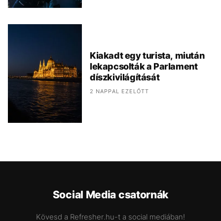
Kiakadt egy turista, miután
lekapcsolták a Parlament
díszkivilágítását
2 NAPPAL EZELŐTT
Social Media csatornák
Kövesd a Refresher.hu-t a social mediában!