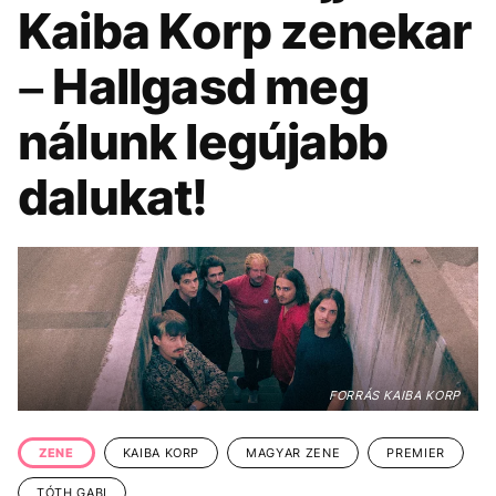
KÖZÉLET
UTAZÁS
Kaiba Korp zenekar
ÉLETMÓD
DESIGN
– Hallgasd meg
BESZÉLGETÉSEK
ARCOK
nálunk legújabb
VIDEÓ
TÖRTÉNETEK
dalukat!
GASZTRO
FORRÁS KAIBA KORP
ZENE
KAIBA KORP
MAGYAR ZENE
PREMIER
TÓTH GABI