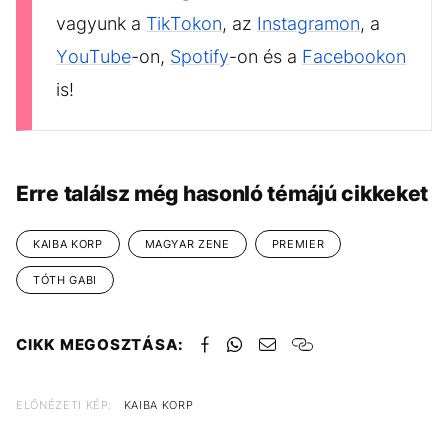
vagyunk a
TikTokon
, az
Instagramon
, a
YouTube
-on,
Spotify
-on és a
Facebookon
is!
Erre találsz még hasonló témájú cikkeket
KAIBA KORP
MAGYAR ZENE
PREMIER
TÓTH GABI
CIKK MEGOSZTÁSA:
ELŐNÉZETI KÉP:
KAIBA KORP