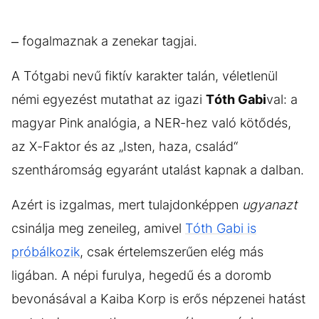
– fogalmaznak a zenekar tagjai.
A Tótgabi nevű fiktív karakter talán, véletlenül
némi egyezést mutathat az igazi
Tóth Gabi
val: a
magyar Pink analógia, a NER-hez való kötődés,
az X-Faktor és az „Isten, haza, család“
szentháromság egyaránt utalást kapnak a dalban.
Azért is izgalmas, mert tulajdonképpen
ugyanazt
csinálja meg zeneileg, amivel
Tóth Gabi is
próbálkozik
, csak értelemszerűen elég más
ligában. A népi furulya, hegedű és a doromb
bevonásával a Kaiba Korp is erős népzenei hatást