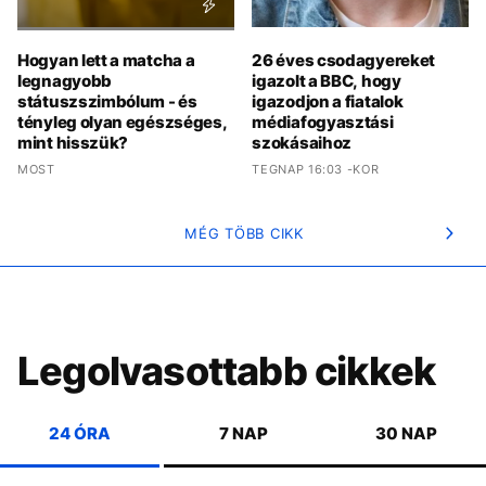
Hogyan lett a matcha a
26 éves csodagyereket
legnagyobb
igazolt a BBC, hogy
státuszszimbólum - és
igazodjon a fiatalok
tényleg olyan egészséges,
médiafogyasztási
mint hisszük?
szokásaihoz
MOST
TEGNAP 16:03 -KOR
MÉG TÖBB CIKK
Legolvasottabb cikkek
24 ÓRA
7 NAP
30 NAP