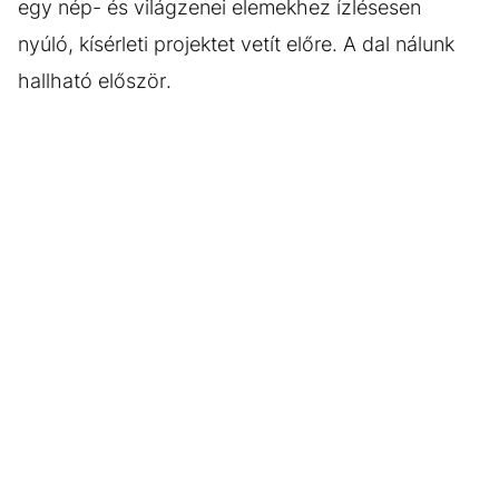
egy nép- és világzenei elemekhez ízlésesen
nyúló, kísérleti projektet vetít előre. A dal nálunk
hallható először.