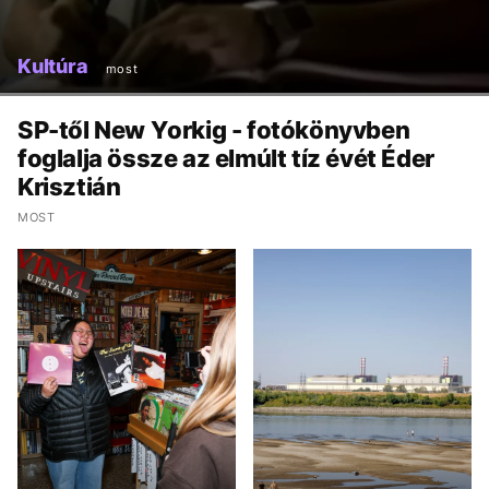
Kultúra
most
SP-től New Yorkig - fotókönyvben
foglalja össze az elmúlt tíz évét Éder
Krisztián
MOST