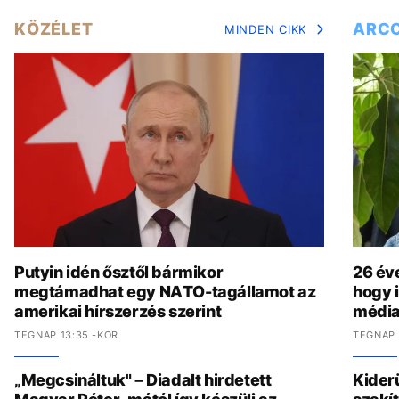
KÖZÉLET
ARC
MINDEN CIKK
Putyin idén ősztől bármikor
26 év
megtámadhat egy NATO-tagállamot az
hogy i
amerikai hírszerzés szerint
média
TEGNAP 13:35 -KOR
TEGNAP 
„Megcsináltuk" – Diadalt hirdetett
Kider