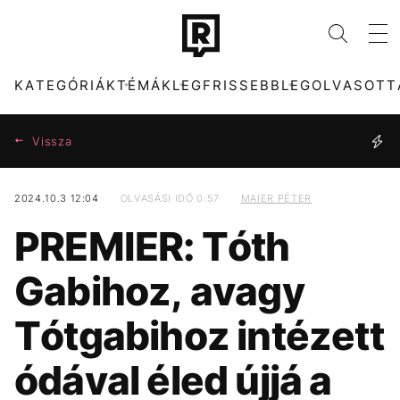
KATEGÓRIÁK
TÉMÁK
LEGFRISSEBB
LEGOLVASOTT
Vissza
2024.10.3 12:04
OLVASÁSI IDŐ 0:57
MAIER PÉTER
KATEGÓRIÁK
TÉMÁK
PREMIER: Tóth
ZENE
DUNA
DIVAT
KONCERT
Gabihoz, avagy
KULTÚRA
MADONNA
ENTR
FIDESZ
Tótgabihoz intézett
FILM + SOROZAT
CHRISTOPHER
TECH-TUDOMÁNY
TIKTOK
NOLAN
ódával éled újjá a
SPORT
TÁRSADALOM
HŐSÉG
SEBESTYÉN BALÁZS