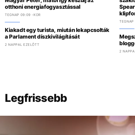
Magyar Péter, mától így készülj az
szakít
otthoni energiafogyasztással
Spear
klipf
TEGNAP 09:09 -KOR
TEGNAP 
Kiakadt egy turista, miután lekapcsolták
a Parlament díszkivilágítását
Megszó
blogg
2 NAPPAL EZELŐTT
2 NAPPA
Legfrissebb