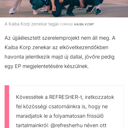
A Kaiba Korp zenekar tagjai
FORRÁS
KAIBA KORP
Az újjáélesztett szerelemprojekt nem áll meg. A
Kaiba Korp zenekar az elkövetkezendőkben
havonta jelentkezik majd új dallal, jövőre pedig
egy EP megjelentetésére készülnek.
Kövessétek a REFRESHER-t, iratkozzatok
fel közösségi csatornáinkra is, hogy ne
maradjatok le a folyamatosan frissülő
tartalmainkról: @refresherhu néven ott