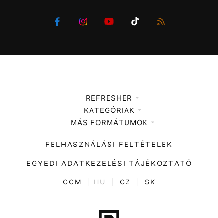
REFRESHER
KATEGÓRIÁK
Médiaajánlat
MÁS FORMÁTUMOK
Zene
Impresszum
Kiemelt tartalmak
Divat
FELHASZNÁLÁSI FELTÉTELEK
Videó
Kultúra
EGYEDI ADATKEZELÉSI TÁJÉKOZTATÓ
Kvíz
ENTR
COM
|
HU
|
CZ
|
SK
Film + sorozat
Tech-Tudomány