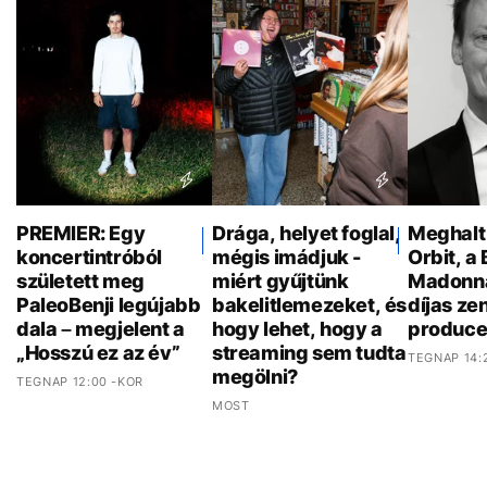
PREMIER: Egy
Drága, helyet foglal,
Meghalt
koncertintróból
mégis imádjuk -
Orbit, a 
született meg
miért gyűjtünk
Madonn
PaleoBenji legújabb
bakelitlemezeket, és
díjas ze
dala – megjelent a
hogy lehet, hogy a
produce
„Hosszú ez az év”
streaming sem tudta
TEGNAP 14:
megölni?
TEGNAP 12:00 -KOR
MOST