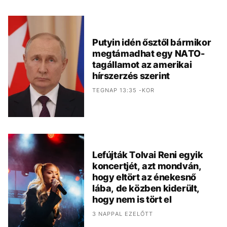
Putyin idén ősztől bármikor
megtámadhat egy NATO-
tagállamot az amerikai
hírszerzés szerint
TEGNAP 13:35 -KOR
Lefújták Tolvai Reni egyik
koncertjét, azt mondván,
hogy eltört az énekesnő
lába, de közben kiderült,
hogy nem is tört el
3 NAPPAL EZELŐTT