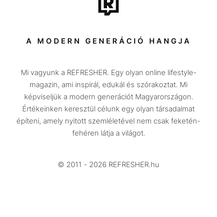
Sport
Társadalom
A MODERN GENERÁCIÓ HANGJA
Közélet
Mi vagyunk a REFRESHER. Egy olyan online lifestyle-
Utazás
magazin, ami inspirál, edukál és szórakoztat. Mi
Életmód
képviseljük a modern generációt Magyarországon.
Értékeinken keresztül célunk egy olyan társadalmat
Design
építeni, amely nyitott szemléletével nem csak feketén-
Beszélgetések
fehéren látja a világot.
Arcok
© 2011 - 2026 REFRESHER.hu
Videó
Történetek
Gasztro