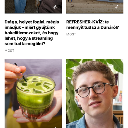
Drága, helyet foglal, mégis
REFRESHER-KVÍZ: te
imádjuk - miért gyűjtünk
mennyit tudsz a Dunáról?
bakelitlemezeket, és hogy
MOST
lehet, hogy a streaming
sem tudta megölni?
MOST