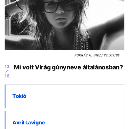
FORRÁS
H. INEZ/ YOUTUBE
12
Mi volt Virág gúnyneve általánosban?
16
Tokió
Avril Lavigne