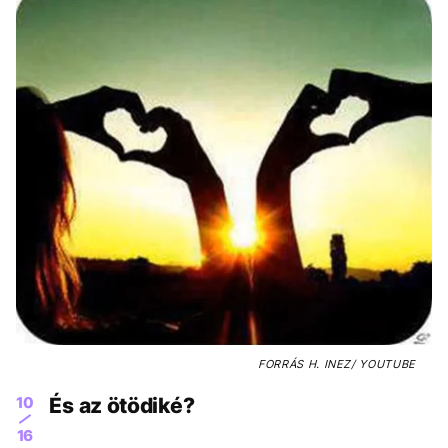
FORRÁS
H. INEZ/ YOUTUBE
10
És az ötödiké?
16