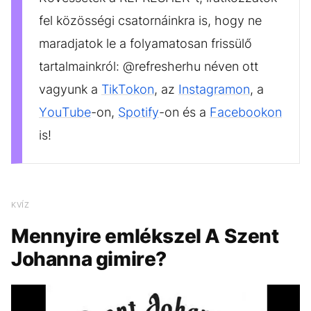
fel közösségi csatornáinkra is, hogy ne
maradjatok le a folyamatosan frissülő
tartalmainkról: @refresherhu néven ott
vagyunk a
TikTokon
, az
Instagramon
, a
YouTube
-on,
Spotify
-on és a
Facebookon
is!
KVÍZ
Mennyire emlékszel A Szent
Johanna gimire?