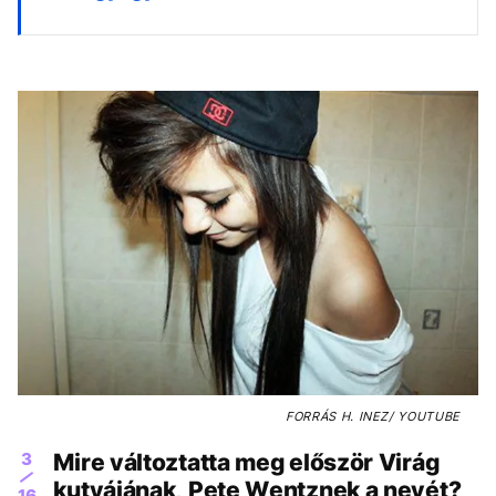
FORRÁS
H. INEZ/ YOUTUBE
3
Mire változtatta meg először Virág
kutyájának, Pete Wentznek a nevét?
16