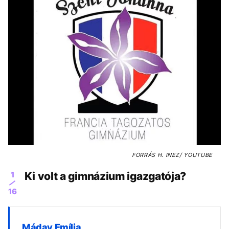
FORRÁS
H. INEZ/ YOUTUBE
1
Ki volt a gimnázium igazgatója?
16
Máday Emília