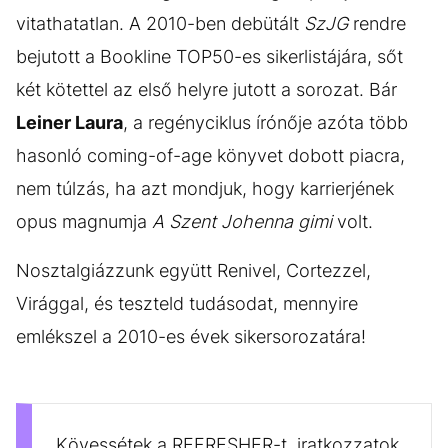
vitathatatlan. A 2010-ben debütált
SzJG
rendre
bejutott a Bookline TOP50-es sikerlistájára, sőt
két kötettel az első helyre jutott a sorozat. Bár
Leiner Laura
, a regényciklus írónője azóta több
hasonló coming-of-age könyvet dobott piacra,
nem túlzás, ha azt mondjuk, hogy karrierjének
opus magnumja
A Szent Johenna gimi
volt.
Nosztalgiázzunk együtt Renivel, Cortezzel,
Virággal, és teszteld tudásodat, mennyire
emlékszel a 2010-es évek sikersorozatára!
Kövessétek a REFRESHER-t, iratkozzatok