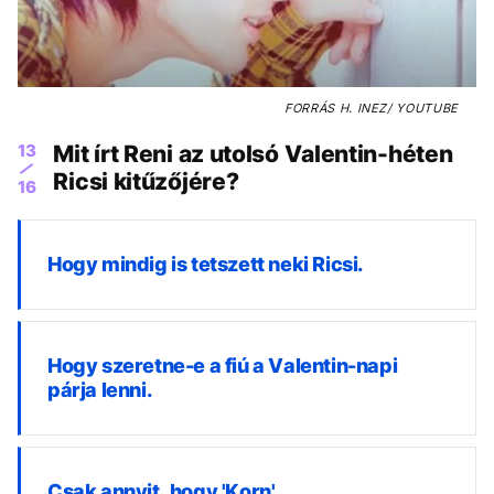
FORRÁS
H. INEZ/ YOUTUBE
13
Mit írt Reni az utolsó Valentin-héten
Ricsi kitűzőjére?
16
Hogy mindig is tetszett neki Ricsi.
Hogy szeretne-e a fiú a Valentin-napi
párja lenni.
Csak annyit, hogy 'Korn'.