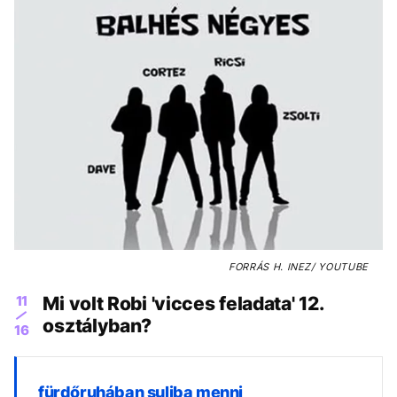
FORRÁS
H. INEZ/ YOUTUBE
11
Mi volt Robi 'vicces feladata' 12.
osztályban?
16
fürdőruhában suliba menni