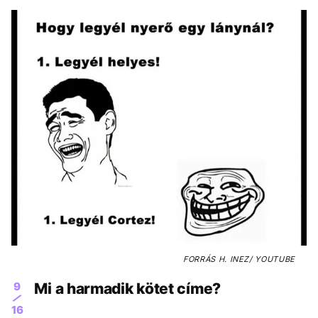
FORRÁS
H. INEZ/ YOUTUBE
9
Mi a harmadik kötet címe?
16