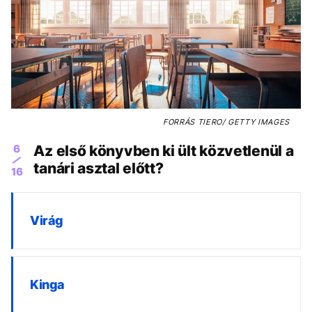
FORRÁS
TIERO/ GETTY IMAGES
6
Az első könyvben ki ült közvetlenül a
tanári asztal előtt?
16
Virág
Kinga