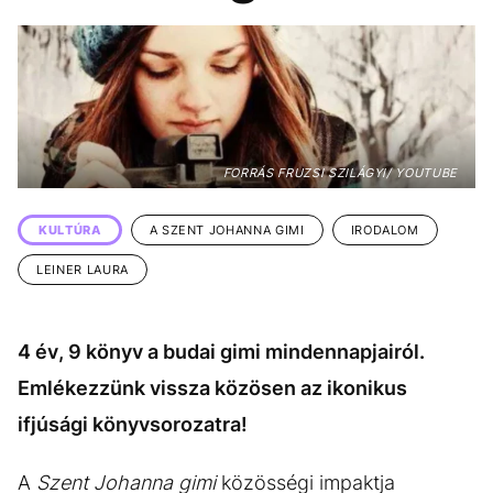
KÖZÉLET
UTAZÁS
ÉLETMÓD
DESIGN
BESZÉLGETÉSEK
ARCOK
VIDEÓ
TÖRTÉNETEK
FORRÁS FRUZSI SZILÁGYI/ YOUTUBE
GASZTRO
KULTÚRA
A SZENT JOHANNA GIMI
IRODALOM
LEINER LAURA
4 év, 9 könyv a budai gimi mindennapjairól.
Emlékezzünk vissza közösen az ikonikus
ifjúsági könyvsorozatra!
A
Szent Johanna gimi
közösségi impaktja