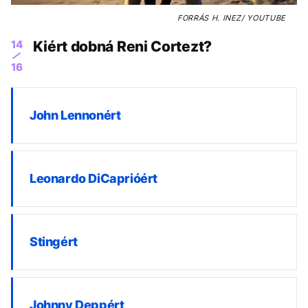
FORRÁS
H. INEZ/ YOUTUBE
14
Kiért dobná Reni Cortezt?
16
John Lennonért
Leonardo DiCaprióért
Stingért
Johnny Deppért