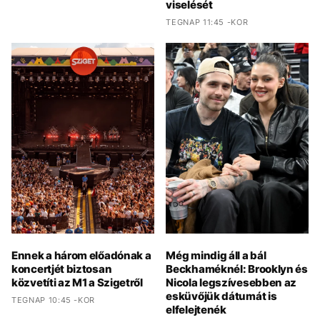
viselését
TEGNAP 11:45 -KOR
Ennek a három előadónak a
Még mindig áll a bál
koncertjét biztosan
Beckhaméknél: Brooklyn és
közvetíti az M1 a Szigetről
Nicola legszívesebben az
esküvőjük dátumát is
TEGNAP 10:45 -KOR
elfelejtenék