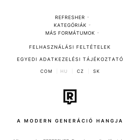
REFRESHER
KATEGÓRIÁK
Médiaajánlat
MÁS FORMÁTUMOK
Zene
Impresszum
Kiemelt tartalmak
Divat
FELHASZNÁLÁSI FELTÉTELEK
Videó
Kultúra
EGYEDI ADATKEZELÉSI TÁJÉKOZTATÓ
Kvíz
ENTR
COM
|
HU
|
CZ
|
SK
Film + sorozat
Tech-Tudomány
Sport
Társadalom
A MODERN GENERÁCIÓ HANGJA
Közélet