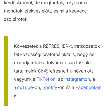
kérdésköréről, de megtudtuk, milyen imát
mondtok lefekvés előtt, és mi a kedvenc
zsoltárotok.
Kövessétek a REFRESHER-t, iratkozzatok
fel közösségi csatornáinkra is, hogy ne
maradjatok le a folyamatosan frissülő
tartalmainkról: @refresherhu néven ott
vagyunk a
TikTokon
, az
Instagramon
, a
YouTube
-on,
Spotify
-on és a
Facebookon
is!