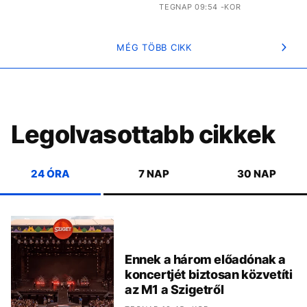
TEGNAP 09:54 -KOR
MÉG TÖBB CIKK
Legolvasottabb cikkek
24 ÓRA
7 NAP
30 NAP
Ennek a három előadónak a
koncertjét biztosan közvetíti
az M1 a Szigetről