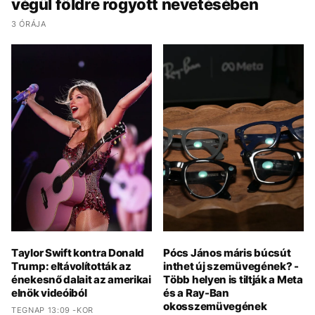
végül földre rogyott nevetésében
3 ÓRÁJA
Taylor Swift kontra Donald
Pócs János máris búcsút
Trump: eltávolították az
inthet új szemüvegének? -
énekesnő dalait az amerikai
Több helyen is tiltják a Meta
elnök videóiból
és a Ray-Ban
okosszemüvegének
TEGNAP 13:09 -KOR