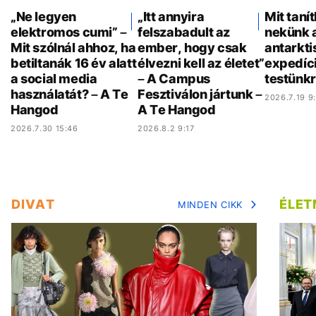
„Ne legyen
„Itt annyira
Mit taní
elektromos cumi” –
felszabadult az
nekünk 
Mit szólnál ahhoz, ha
ember, hogy csak
antarkti
betiltanák 16 év alatt
élvezni kell az életet”
expedíci
a social media
– A Campus
testünkr
használatát? – A Te
Fesztiválon jártunk –
2026.7.19 9
Hangod
A Te Hangod
2026.7.30 15:46
2026.8.2 9:17
DIVAT
ÉLE
MINDEN CIKK