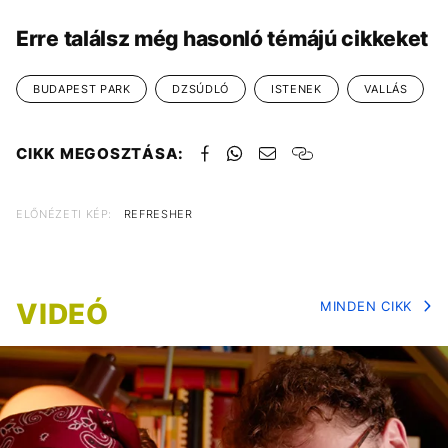
Erre találsz még hasonló témájú cikkeket
BUDAPEST PARK
DZSÚDLÓ
ISTENEK
VALLÁS
CIKK MEGOSZTÁSA:
ELŐNÉZETI KÉP:
REFRESHER
VIDEÓ
MINDEN CIKK