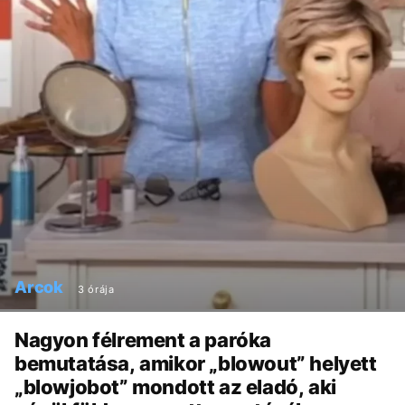
Arcok
3 órája
Nagyon félrement a paróka
bemutatása, amikor „blowout” helyett
„blowjobot” mondott az eladó, aki