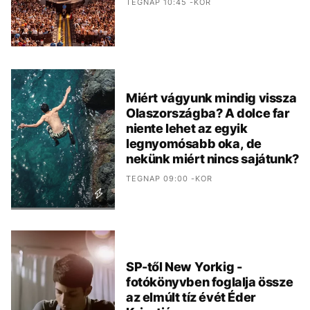
TEGNAP 10:45 -KOR
Miért vágyunk mindig vissza
Olaszországba? A dolce far
niente lehet az egyik
legnyomósabb oka, de
nekünk miért nincs sajátunk?
TEGNAP 09:00 -KOR
SP-től New Yorkig -
fotókönyvben foglalja össze
az elmúlt tíz évét Éder