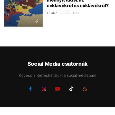
enklávékról és exklávékról?
TEGNAP 09:03 -KOR
Social Media csatornák
Kövesd a Refresher.hu-t a social mediában!