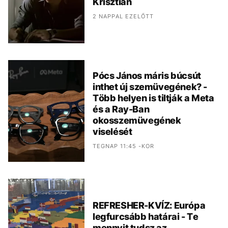
Krisztián
2 NAPPAL EZELŐTT
Pócs János máris búcsút
inthet új szemüvegének? -
Több helyen is tiltják a Meta
és a Ray-Ban
okosszemüvegének
viselését
TEGNAP 11:45 -KOR
REFRESHER-KVÍZ: Európa
legfurcsább határai - Te
mennyit tudsz az