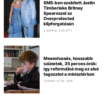
SMS-ben szakított Justin
Timberlake Britney
Spearsszel az
Overprotected
klipforgatásán
2 NAPPAL EZELŐTT
Meseolvasás, hosszabb
szünetek, 35 perces órák:
így reformálná meg az alsó
tagozatot a minisztérium
TEGNAP 12:39 -KOR