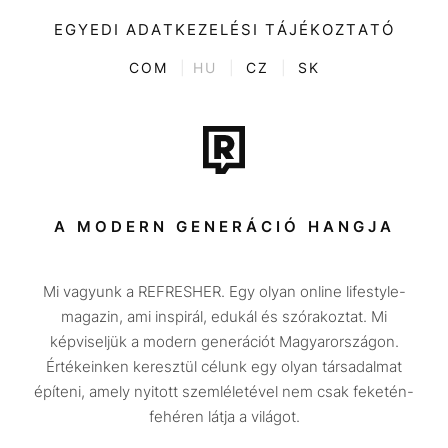
Videó
Kultúra
EGYEDI ADATKEZELÉSI TÁJÉKOZTATÓ
Kvíz
ENTR
COM
|
HU
|
CZ
|
SK
Film + sorozat
Tech-Tudomány
Sport
Társadalom
A MODERN GENERÁCIÓ HANGJA
Közélet
Mi vagyunk a REFRESHER. Egy olyan online lifestyle-
Utazás
magazin, ami inspirál, edukál és szórakoztat. Mi
Életmód
képviseljük a modern generációt Magyarországon.
Értékeinken keresztül célunk egy olyan társadalmat
Design
építeni, amely nyitott szemléletével nem csak feketén-
Beszélgetések
fehéren látja a világot.