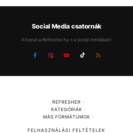
Social Media csatornák
Kövesd a Refresher.hu-t a social mediában!
REFRESHER
KATEGÓRIÁK
Médiaajánlat
MÁS FORMÁTUMOK
Zene
Impresszum
Kiemelt tartalmak
Divat
FELHASZNÁLÁSI FELTÉTELEK