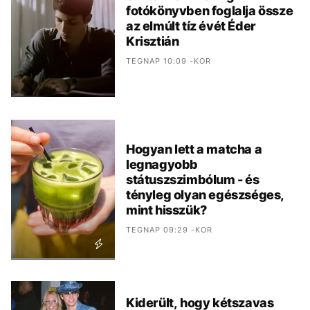
fotókönyvben foglalja össze
az elmúlt tíz évét Éder
Krisztián
TEGNAP 10:09 -KOR
Hogyan lett a matcha a
legnagyobb
státuszszimbólum - és
tényleg olyan egészséges,
mint hisszük?
TEGNAP 09:29 -KOR
Kiderült, hogy kétszavas