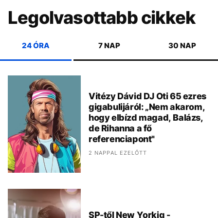
Legolvasottabb cikkek
24 ÓRA
7 NAP
30 NAP
Vitézy Dávid DJ Oti 65 ezres
gigabulijáról: „Nem akarom,
hogy elbízd magad, Balázs,
de Rihanna a fő
referenciapont"
2 NAPPAL EZELŐTT
SP-től New Yorkig -