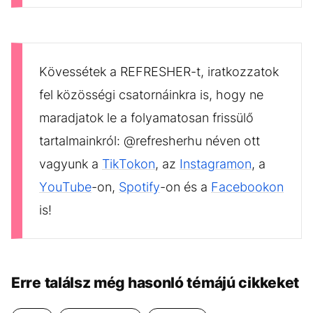
Kövessétek a REFRESHER-t, iratkozzatok
fel közösségi csatornáinkra is, hogy ne
maradjatok le a folyamatosan frissülő
tartalmainkról: @refresherhu néven ott
vagyunk a
TikTokon
, az
Instagramon
, a
YouTube
-on,
Spotify
-on és a
Facebookon
is!
Erre találsz még hasonló témájú cikkeket