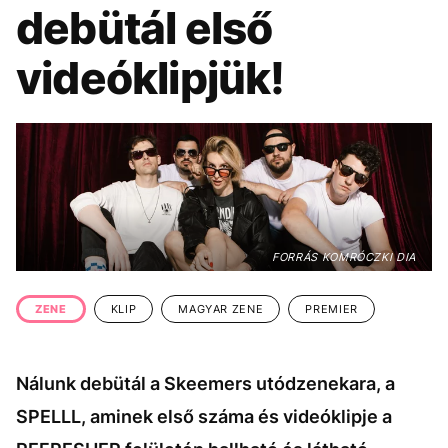
KÖZÉLET
UTAZÁS
debütál első
ÉLETMÓD
DESIGN
videóklipjük!
BESZÉLGETÉSEK
ARCOK
VIDEÓ
TÖRTÉNETEK
GASZTRO
FORRÁS KOMRÓCZKI DIA
ZENE
KLIP
MAGYAR ZENE
PREMIER
Nálunk debütál a Skeemers utódzenekara, a
SPELLL, aminek első száma és videóklipje a