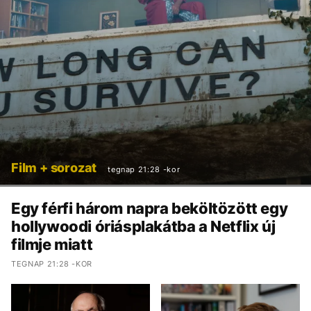
Film + sorozat
tegnap 21:28 -kor
Egy férfi három napra beköltözött egy
hollywoodi óriásplakátba a Netflix új
filmje miatt
TEGNAP 21:28 -KOR