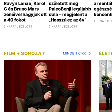
Ravyn Lenae, Karol
született meg
a mentál
G és Bruno Mars
PaleoBenji legújabb
egészsé
zenéivel hagyjuk ott
dala – megjelent a
koncent
a 40 fokot
„Hosszú ez az év”
TEGNAP 11:1
2 NAPPAL EZELŐTT
2 NAPPAL EZELŐTT
FILM + SOROZAT
ÉLE
MINDEN CIKK