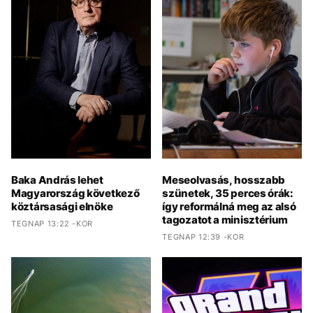
Baka András lehet
Meseolvasás, hosszabb
Magyarország következő
szünetek, 35 perces órák:
köztársasági elnöke
így reformálná meg az alsó
tagozatot a minisztérium
TEGNAP 13:22 -KOR
TEGNAP 12:39 -KOR