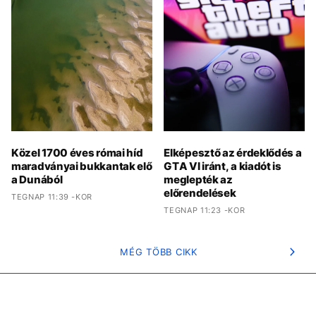
Közel 1700 éves római híd
Elképesztő az érdeklődés a
maradványai bukkantak elő
GTA VI iránt, a kiadót is
a Dunából
meglepték az
előrendelések
TEGNAP 11:39 -KOR
TEGNAP 11:23 -KOR
MÉG TÖBB CIKK