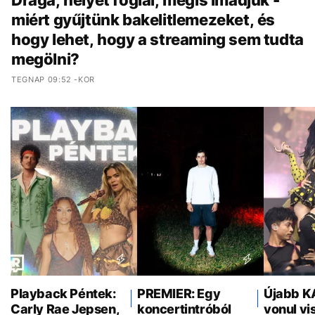
miért gyűjtünk bakelitlemezeket, és
hogy lehet, hogy a streaming sem tudta
megölni?
TEGNAP 09:52 -KOR
Playback Péntek:
PREMIER: Egy
Újabb K
Carly Rae Jepsen,
koncertintróból
vonul vi