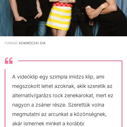
FORRÁS
KOMRÓCZKI DIA
A videóklip egy szimpla imidzs klip, ami
megszokott lehet azoknak, akik szeretik az
alternatív/garázs rock zenekarokat, mert ez
nagyon a zsáner része. Szerettük volna
megmutatni az arcunkat a közönségnek,
akár ismernek minket a korábbi