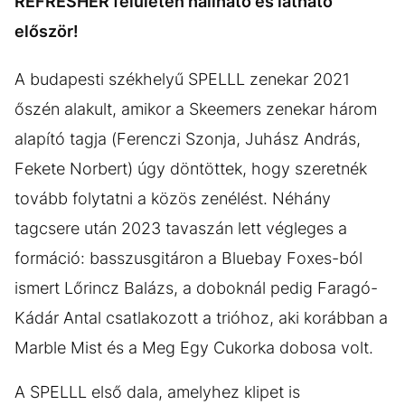
REFRESHER felületén hallható és látható
először!
A budapesti székhelyű SPELLL zenekar 2021
őszén alakult, amikor a Skeemers zenekar három
alapító tagja (Ferenczi Szonja, Juhász András,
Fekete Norbert) úgy döntöttek, hogy szeretnék
tovább folytatni a közös zenélést. Néhány
tagcsere után 2023 tavaszán lett végleges a
formáció: basszusgitáron a Bluebay Foxes-ból
ismert Lőrincz Balázs, a doboknál pedig Faragó-
Kádár Antal csatlakozott a trióhoz, aki korábban a
Marble Mist és a Meg Egy Cukorka dobosa volt.
A SPELLL első dala, amelyhez klipet is