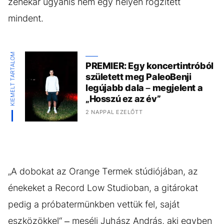
zenekar ugyanis nem egy helyen rögzített
mindent.
KIEMELT TARTALOM
PREMIER: Egy koncertintróból
született meg PaleoBenji
legújabb dala – megjelent a
„Hosszú ez az év”
2 NAPPAL EZELŐTT
„A dobokat az Orange Termek stúdiójában, az
énekeket a Record Low Studioban, a gitárokat
pedig a próbatermünkben vettük fel, saját
eszközökkel“ – meséli Juhász András, aki egyben