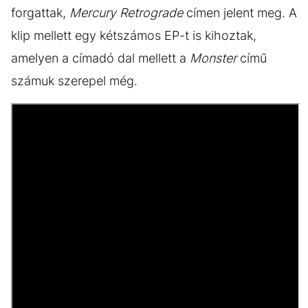
forgattak,
Mercury Retrograde
címen jelent meg. A
klip mellett egy kétszámos EP-t is kihoztak,
amelyen a címadó dal mellett a
Monster
című
számuk szerepel még.