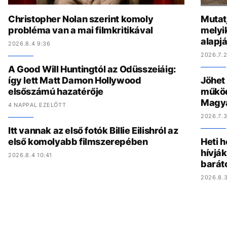
Christopher Nolan szerint komoly
Mutat
probléma van a mai filmkritikával
melyi
alapj
2026.8.4 9:36
2026.7.2
A Good Will Huntingtól az Odüsszeiáig:
így lett Matt Damon Hollywood
Jöhet
elsőszámú hazatérője
működ
Magy
4 NAPPAL EZELŐTT
2026.7.3
Itt vannak az első fotók Billie Eilishról az
első komolyabb filmszerepében
Heti h
hívják
2026.8.4 10:41
barát
2026.8.3