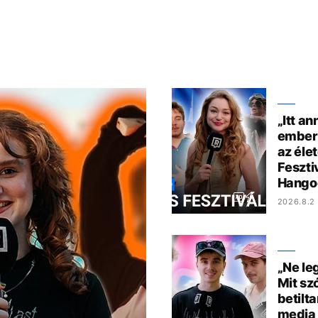
„Itt an
ember,
az éle
Feszti
Hango
2026.8.2 
„Ne le
Mit sz
betilta
media 