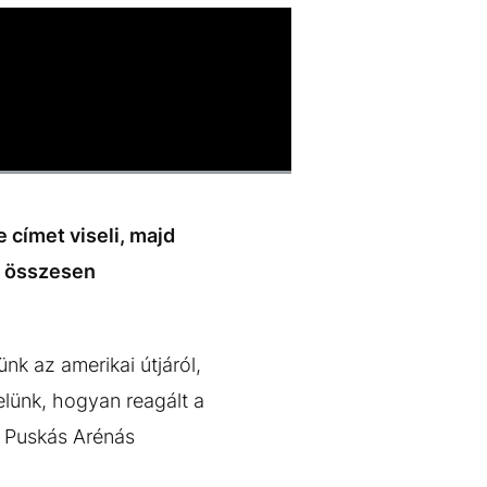
címet viseli, majd
an összesen
k az amerikai útjáról,
elünk, hogyan reagált a
la Puskás Arénás