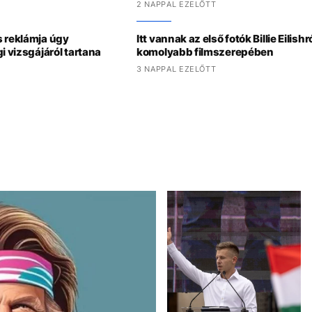
2 NAPPAL EZELŐTT
s reklámja úgy
Itt vannak az első fotók Billie Eilishr
i vizsgájáról tartana
komolyabb filmszerepében
3 NAPPAL EZELŐTT