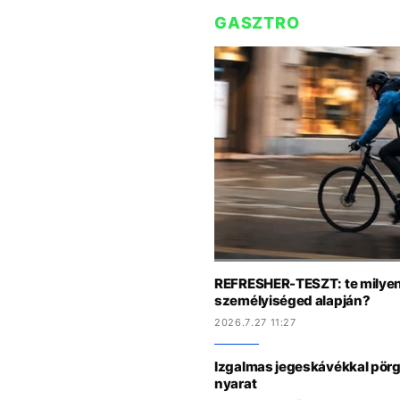
GASZTRO
REFRESHER-TESZT: te milyen 
személyiséged alapján?
2026.7.27 11:27
Izgalmas jegeskávékkal pörge
nyarat