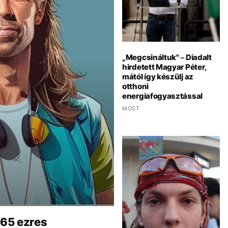
„Megcsináltuk" – Diadalt
hirdetett Magyar Péter,
mától így készülj az
otthoni
energiafogyasztással
MOST
 65 ezres