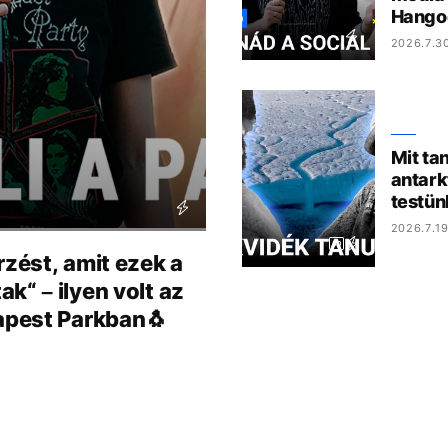
Hango
2026.7.3
Mit ta
antark
testün
2026.7.19
rzést, amit ezek a
k“ – ilyen volt az
dapest Parkban🐧