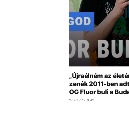
„Újraélném az életé
zenék 2011-ben adta
OG Fluor buli a Bu
2026.7.12 9:42