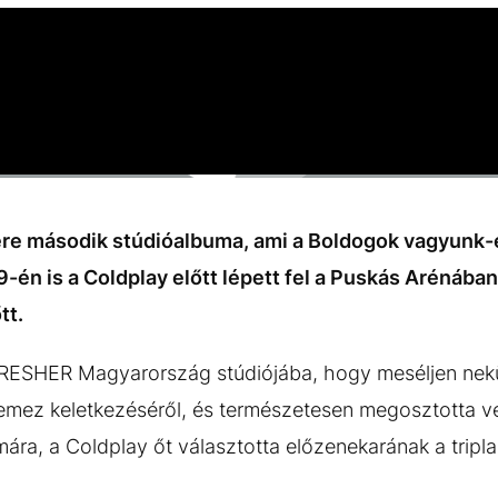
re második stúdióalbuma, ami a Boldogok vagyunk-e 
9-én is a Coldplay előtt lépett fel a Puskás Arénáb
tt.
FRESHER Magyarország stúdiójába, hogy meséljen nekün
j lemez keletkezéséről, és természetesen megosztotta v
ámára, a Coldplay őt választotta előzenekarának a trip