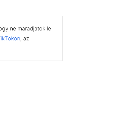
ogy ne maradjatok le
TikTokon
, az