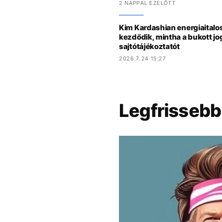
2 NAPPAL EZELŐTT
Kim Kardashian energiaitalo
kezdődik, mintha a bukott jog
sajtótájékoztatót
2026.7.24 15:27
Legfrissebb