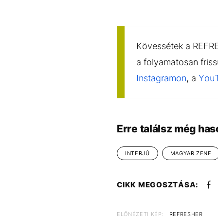
Kövessétek a REFRES
a folyamatosan fris
Instagramon
, a
You
Erre találsz még has
INTERJÚ
MAGYAR ZENE
CIKK MEGOSZTÁSA:
ELŐNÉZETI KÉP:
REFRESHER