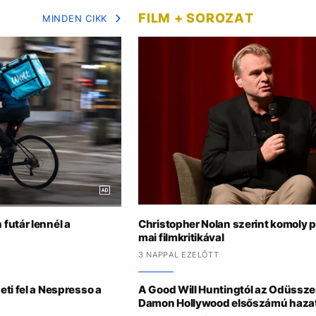
FILM + SOROZAT
MINDEN CIKK
futár lennél a
Christopher Nolan szerint komoly 
mai filmkritikával
3 NAPPAL EZELŐTT
ti fel a Nespresso a
A Good Will Huntingtól az Odüsszeiá
Damon Hollywood elsőszámú hazat