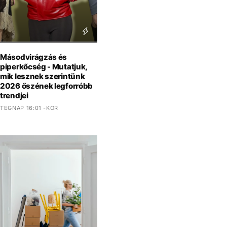
Másodvirágzás és
piperkőcség - Mutatjuk,
mik lesznek szerintünk
2026 őszének legforróbb
trendjei
TEGNAP 16:01 -KOR