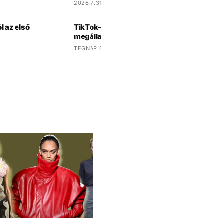
2026.7.31 11:23
ól az első
TikTok-videók érkeznek a Disney+-ra egy
megállapodás részeként
TEGNAP 09:32 -KOR