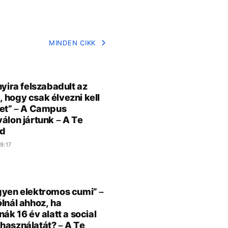
MINDEN CIKK
nyira felszabadult az
 hogy csak élvezni kell
tet” – A Campus
válon jártunk – A Te
d
9:17
gyen elektromos cumi” –
ólnál ahhoz, ha
nák 16 év alatt a social
használatát? – A Te