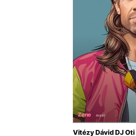
Zene
most
Vitézy Dávid DJ Oti