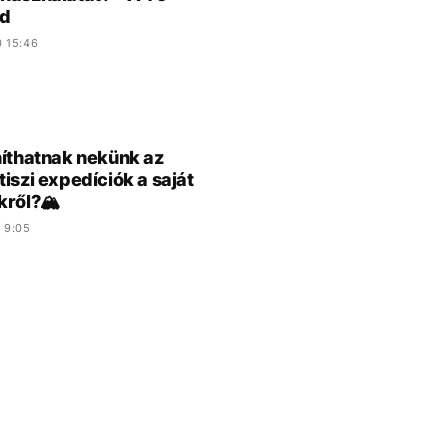
d
0 15:46
níthatnak nekünk az
tiszi expedíciók a saját
kről?🏔️
 9:05