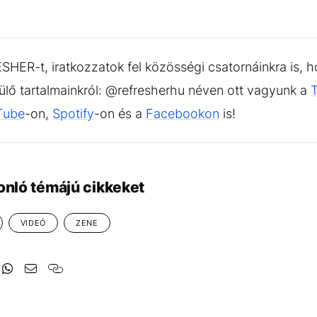
HER-t, iratkozzatok fel közösségi csatornáinkra is, h
sülő tartalmainkról: @refresherhu néven ott vagyunk a
Tube
-on,
Spotify
-on és a
Facebookon
is!
onló témájú cikkeket
VIDEÓ
ZENE