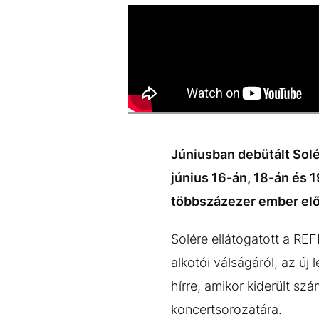
EGYÉB FORMÁTUMOK
REFRESHER
Kiemelt tartalmak
Videó
Kvíz
Médiaajánlat
Impresszum
Júniusban debütált Solé
június 16-án, 18-án és 1
többszázezer ember elő
Solére ellátogatott a RE
alkotói válságáról, az ú
hírre, amikor kiderült sz
koncertsorozatára.