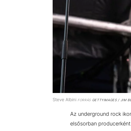
Steve Albini
FORRÁS
GETTYIMAGES / JIM B
Az underground rock ikon
elsősorban producerként