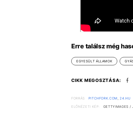
Erre találsz még has
EGYESÜLT ÁLLAMOK
GYÁ
CIKK MEGOSZTÁSA:
FORRÁS
PITCHFORK.COM
,
24.HU
ELŐNÉZETI KÉP:
GETTYIMAGES / 