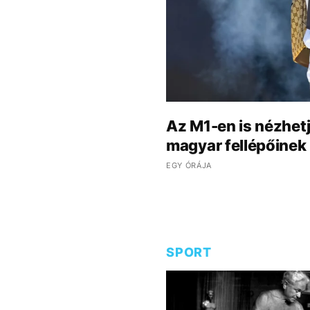
Az M1-en is nézhetj
magyar fellépőinek 
EGY ÓRÁJA
SPORT