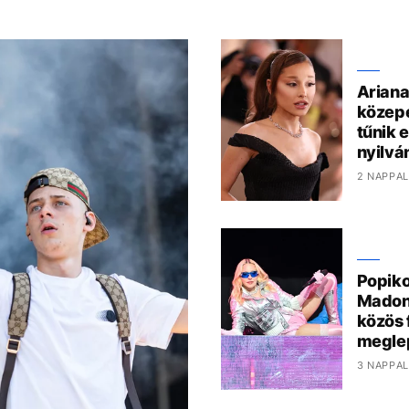
Ariana
közepé
tűnik e
nyilvá
2 NAPPAL
Popiko
Madon
közös 
megle
3 NAPPAL