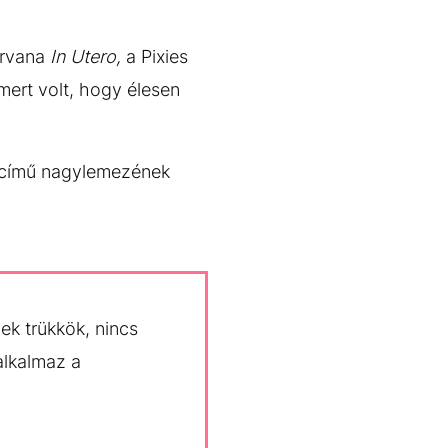
irvana
In Utero,
a Pixies
smert volt, hogy élesen
című nagylemezének
k trükkök, nincs
alkalmaz a