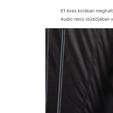
EGYÉB FORMÁTUMOK
REFRESHER
Kiemelt tartalmak
Videó
Kvíz
Médiaajánlat
Impresszum
61 éves korában meghalt 
Audio nevű stúdiójában v