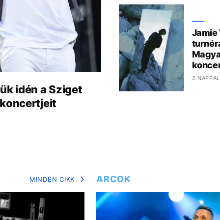
Jamie 
turnér
Magya
koncer
2 NAPPAL
ük idén a Sziget
koncertjeit
ARCOK
MINDEN CIKK