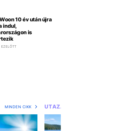
Woon 10 év után újra
a indul,
rországon is
tezik
 EZELŐTT
UTAZÁS
MINDEN CIKK
MIN