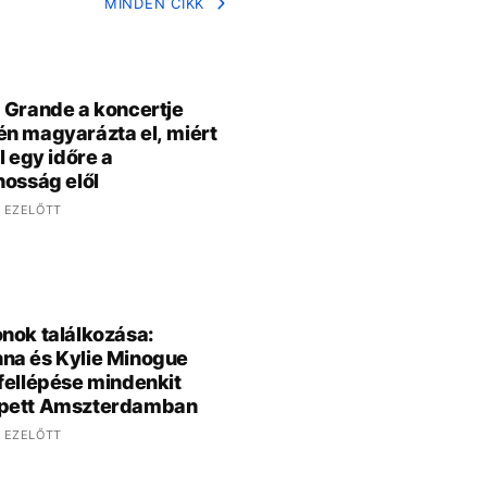
MINDEN CIKK
 Grande a koncertje
n magyarázta el, miért
l egy időre a
nosság elől
 EZELŐTT
nok találkozása:
na és Kylie Minogue
fellépése mindenkit
pett Amszterdamban
 EZELŐTT