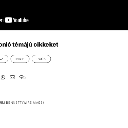
onló témájú cikkeket
SZ
INDIE
ROCK
JIM BENNETT/WIREIMAGE)