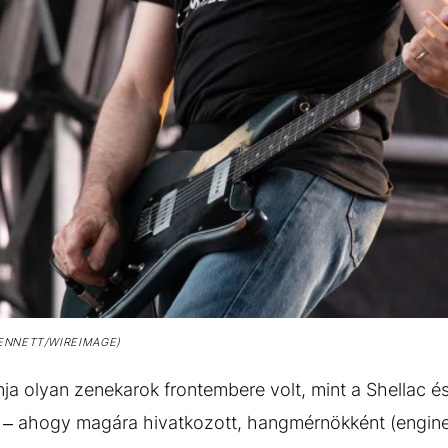
ENNETT/WIREIMAGE)
ja olyan zenekarok frontembere volt, mint a Shellac és
 – ahogy magára hivatkozott, hangmérnökként (enginee