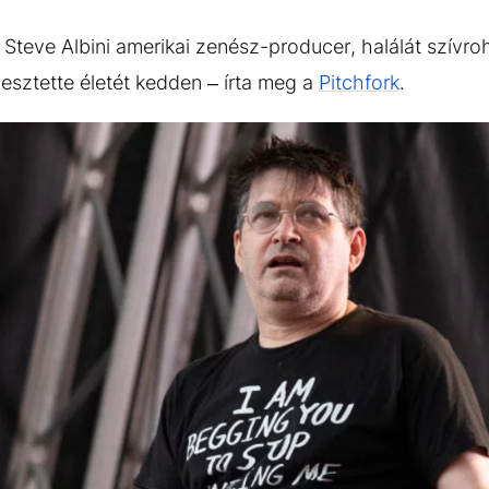
Steve Albini amerikai zenész-producer, halálát szívro
esztette életét kedden – írta meg a
Pitchfork
.