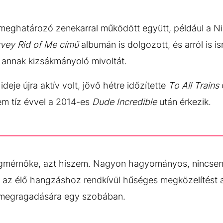
 meghatározó zenekarral működött együtt, például a N
vey Rid of Me című
albumán is dolgozott, és arról is i
ve annak kizsákmányoló mivoltát.
deje újra aktív volt, jövő hétre időzítette
To All Trains
em tíz évvel a 2014-es
Dude Incredible
után érkezik.
ngmérnöke, azt hiszem. Nagyon hagyományos, nincsene
k az élő hangzáshoz rendkívül hűséges megközelítést 
 megragadására egy szobában.