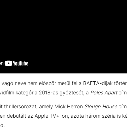
vágó neve nem először merül fel a BAFTA-díjak történ
övidfilm kategória 2018-as győztesét, a
Poles Apart
című
t thrillersorozat, amely Mick Herron
Slough House
cím
en debütált az Apple TV+-on, azóta három széria is ké
ó.