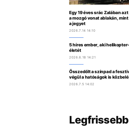
Egy 19 éves srác Zalában azt h
a mozgó vonat ablakán, mint
a jegyet
2026.7.14 14:10
5 híres ember, aki helikopte
életét
2026.6.18 14:21
Összedőlt a színpad a feszti
végül a hatóságok is közbel
2026.7.5 14:02
Legfrissebb