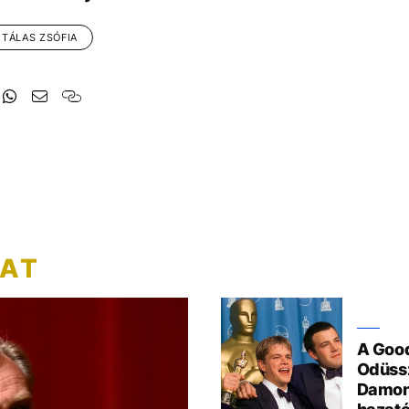
TÁLAS ZSÓFIA
ZAT
A Good
Odüssz
Damon