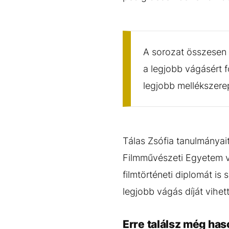
A sorozat összesen h
a legjobb vágásért 
legjobb mellékszerep
Tálas Zsófia tanulmányait
Filmművészeti Egyetem 
filmtörténeti diplomát is
legjobb vágás díját vihe
Erre találsz még has