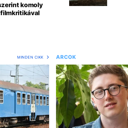
szerint komoly
filmkritikával
ARCOK
MINDEN CIKK