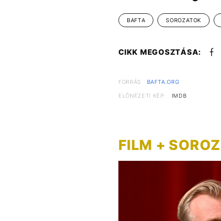
BAFTA
SOROZATOK
CIKK MEGOSZTÁSA:
FORRÁS
BAFTA.ORG
ELŐNÉZETI KÉP:
IMDB
FILM + SORO