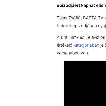
EGYÉB FORMÁTUMOK
REFRESHER
epizódjáért kaphat elis
Kiemelt tartalmak
Videó
Kvíz
Médiaajánlat
Impresszum
Tálas Zsófiát BAFTA TV-d
hatodik epizódjában nyújt
A Brit Film- és Televízi
értékelő
kategóriában
jel
versenyben van.