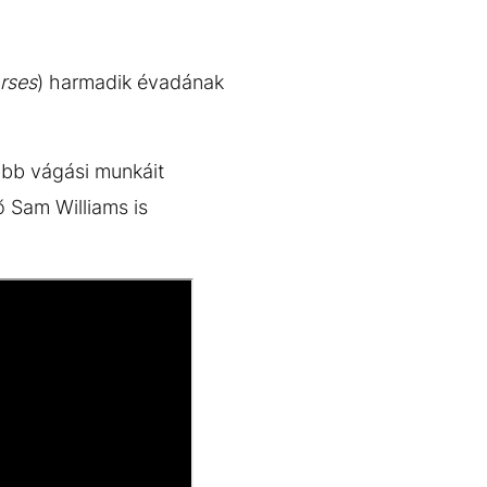
rses
) harmadik évadának
obb vágási munkáit
ő Sam Williams is