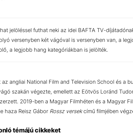
at jelöléssel futhat neki az idei BAFTA TV-díjátadóna
folyó versenyben két vágóval is versenyben van, a leg
lő, a legjobb hang kategóriákban is jelölték.
 az angliai National Film and Television School és a b
vágó szakán végezte, emellett az Eötvös Loránd Tu
 szerzett. 2019-ben a Magyar Filmhéten és a Magyar Fil
tte haza Reisz Gábor
Rossz versek
című filmjében végze
onló témájú cikkeket