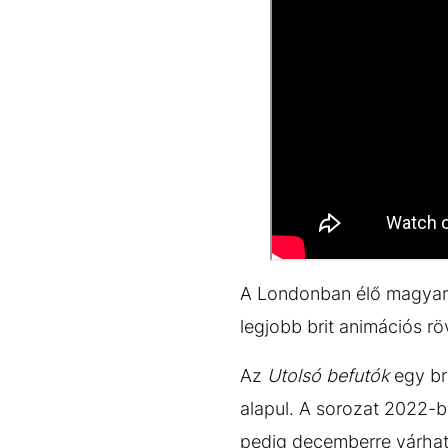
A Londonban élő magyar 
legjobb brit animációs r
Az
Utolsó befutók
egy bri
alapul. A sorozat 2022-b
pedig decemberre várhat