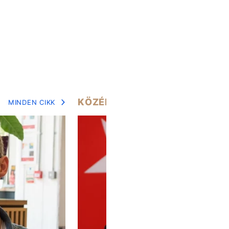
KÖZÉLET
MINDEN CIKK
MIN