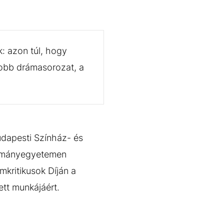
k: azon túl, hogy
jobb drámasorozat, a
udapesti Színház- és
dományegyetemen
mkritikusok Díján a
tt munkájáért.