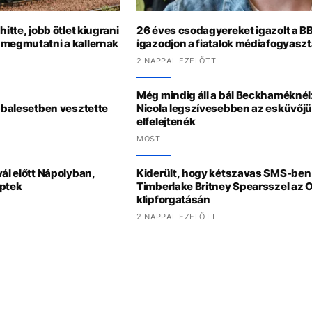
itte, jobb ötlet kiugrani
26 éves csodagyereket igazolt a B
 megmutatni a kallernak
igazodjon a fiatalok médiafogyasz
2 NAPPAL EZELŐTT
Még mindig áll a bál Beckhaméknél
r-balesetben vesztette
Nicola legszívesebben az esküvőjü
elfelejtenék
MOST
vál előtt Nápolyban,
Kiderült, hogy kétszavas SMS-ben 
éptek
Timberlake Britney Spearsszel az 
klipforgatásán
2 NAPPAL EZELŐTT