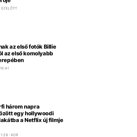
rője
 EZELŐTT
nak az első fotók Billie
ról az első komolyabb
zerepében
10:41
rfi három napra
özött egy hollywoodi
akátba a Netflix új filmje
1:28 -KOR