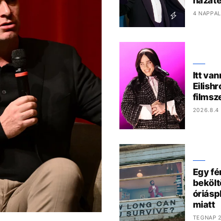
hazaté
4 NAPPAL
Itt van
Eilish
films
2026.8.4 
Egy fé
bekölt
óriáspl
miatt
TEGNAP 2