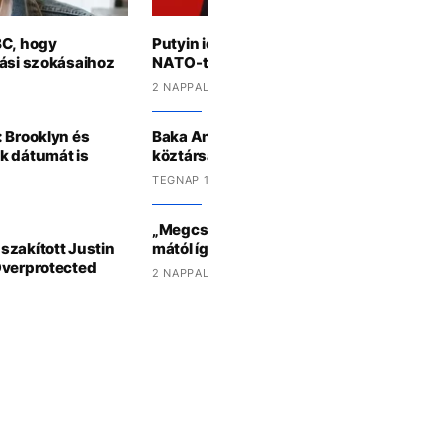
BC, hogy
Putyin idén ősztől bármikor megtámadha
tási szokásaihoz
NATO-tagállamot az amerikai hírszerzés 
2 NAPPAL EZELŐTT
: Brooklyn és
Baka András lehet Magyarország követk
k dátumát is
köztársasági elnöke
TEGNAP 13:22 -KOR
„Megcsináltuk" – Diadalt hirdetett Magyar
szakított Justin
mától így készülj az otthoni energiafogy
Overprotected
2 NAPPAL EZELŐTT