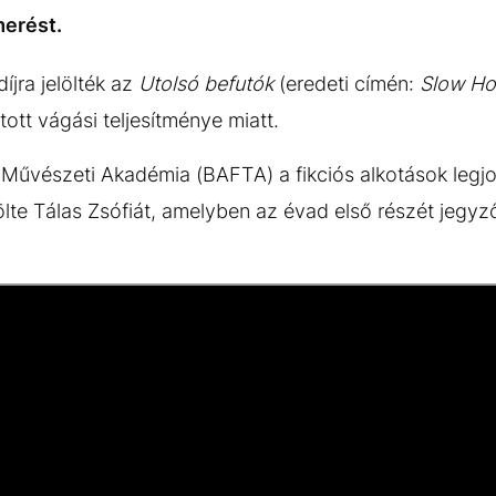
merést.
íjra jelölték az
Utolsó befutók
(eredeti címén:
Slow Ho
ott vágási teljesítménye miatt.
ós Művészeti Akadémia (BAFTA) a fikciós alkotások legj
ölte Tálas Zsófiát, amelyben az évad első részét jegyz