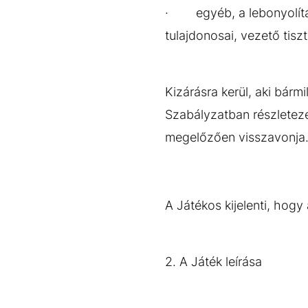
· egyéb, a lebonyolítás
tulajdonosai, vezető tisz
Kizárásra kerül, aki bárm
Szabályzatban részleteze
megelőzően visszavonja. 
A Játékos kijelenti, hog
2. A Játék leírása