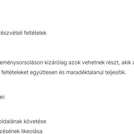
részvételi feltételek
eménysorsoláson kizárólag azok vehetnek részt, akik 
feltételeket együttesen és maradéktalanul teljesítik.
ei:
oldalának követése
zésének likeolása