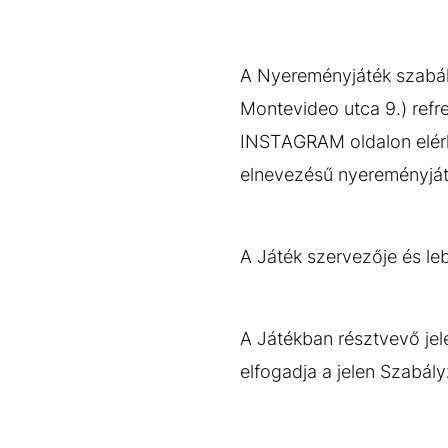
EGYÉB FORMÁTUMOK
REFRESHER
Kiemelt tartalmak
Videó
Kvíz
Médiaajánlat
Impresszum
A Nyereményjáték szabál
Montevideo utca 9.) refr
INSTAGRAM oldalon elér
elnevezésű nyereményjáték
A Játék szervezője és le
A Játékban résztvevő jel
elfogadja a jelen Szabály