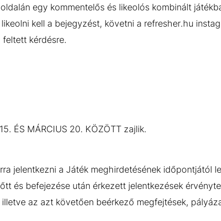
 oldalán egy kommentelős és likeolós kombinált játékba
ikeolni kell a bejegyzést, követni a refresher.hu instag
feltett kérdésre.
15. ÉS MÁRCIUS 20. KÖZÖTT zajlik.
rra jelentkezni a Játék meghirdetésének időpontjától l
őtt és befejezése után érkezett jelentkezések érvényte
illetve az azt követően beérkező megfejtések, pályáz