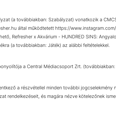
yzat (a továbbiakban: Szabályzat) vonatkozik a CMCS
esher.hu által működtetett https://www.instagram.com/
hető, Refresher x Akvárium - HUNDRED SINS: Angyal
ra (a továbbiakban: Játék) az alábbi feltételekkel.
bonyolítója a Central Médiacsoport Zrt. (továbbiakban:
entkező a részvétellel minden további jogcselekmény n
zat rendelkezéseit, és magára nézve kötelezőnek ismeri