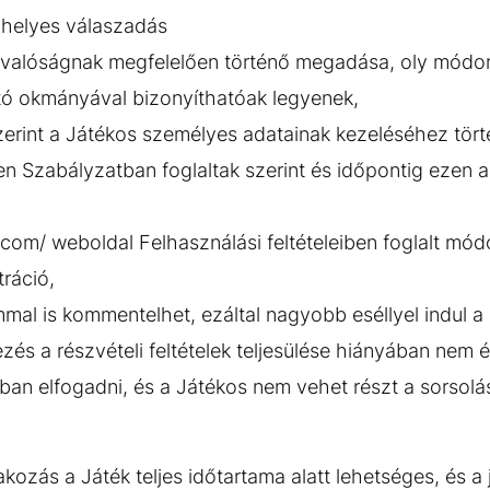
ő helyes válaszadás
n, valóságnak megfelelően történő megadása, oly módo
ó okmányával bizonyíthatóak legyenek,
zerint a Játékos személyes adatainak kezeléséhez tör
en Szabályzatban foglaltak szerint és időpontig ezen 
com/ weboldal Felhasználási feltételeiben foglalt mód
tráció,
mal is kommentelhet, ezáltal nagyobb eséllyel indul a
ezés a részvételi feltételek teljesülése hiányában nem 
an elfogadni, és a Játékos nem vehet részt a sorsolá
kozás a Játék teljes időtartama alatt lehetséges, és a