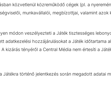
ban közvetlenül közreműködő cégek (pl. a nyeremény f
tségviselői, munkavállalói, megbízottjai, valamint azok 
ilyen módon veszélyezteti a Játék tisztességes lebonyolí
tt adatkezelési hozzájárulásokat a Játék időtartama al
A kizárás tényéről a Central Média nem értesíti a Játé
y a Játékra történő jelentkezés során megadott adatai 