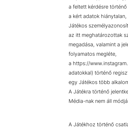
a feltett kérdésre történ
a kért adatok hiánytala
Játékos személyazonosít
az itt meghatározottak s
megadása, valamint a jel
folyamatos megléte,
a https://www.instagram.
adatokkal) történő regisz
egy Játékos több alkalom
A Játékra történő jelentk
Média-nak nem áll módjáb
A Játékhoz történő csatla