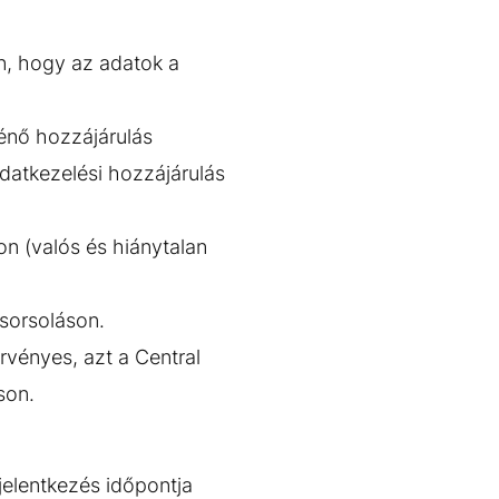
n, hogy az adatok a
ténő hozzájárulás
adatkezelési hozzájárulás
on (valós és hiánytalan
 sorsoláson.
érvényes, azt a Central
son.
 jelentkezés időpontja