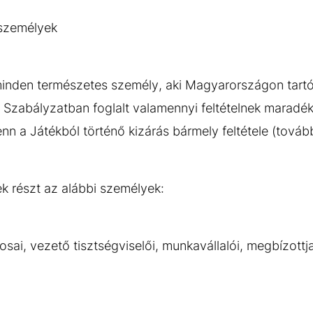
 személyek
minden természetes személy, aki Magyarországon tartó
en Szabályzatban foglalt valamennyi feltételnek maradék
nn a Játékból történő kizárás bármely feltétele (továb
 részt az alábbi személyek:
i, vezető tisztségviselői, munkavállalói, megbízottjai