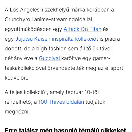
GALÉRIA MEGTEKINTÉSE
(6)
A Los Angeles-i székhelyű márka korábban a
Crunchyroll anime-streamingoldallal
együttműködésben egy
Attack On Titan
és
egy
Jujutsu Kaisen inspirálta kollekciót
is piacra
dobott, de a high fashion sem áll tőlük távol:
néhány éve a
Guccival
karöltve egy gamer-
táskakollekcióval örvendeztették meg az e-sport
kedvelőit.
A teljes kollekciót, amely február 10-től
rendelhető, a
100 Thives
oldalán
tudjátok
megnézni.
Erre találsz még hasonló témájú cikkeket