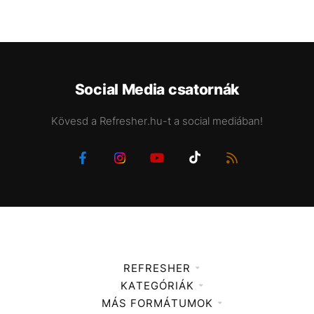
Social Media csatornák
Kövesd a Refresher.hu-t a social mediában!
REFRESHER
KATEGÓRIÁK
Médiaajánlat
MÁS FORMÁTUMOK
Zene
Impresszum