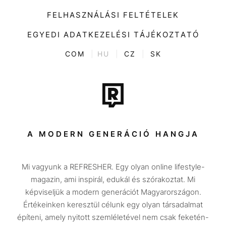
Kiemelt tartalmak
Divat
FELHASZNÁLÁSI FELTÉTELEK
Videó
Kultúra
EGYEDI ADATKEZELÉSI TÁJÉKOZTATÓ
Kvíz
ENTR
COM
|
HU
|
CZ
|
SK
Film + sorozat
Tech-Tudomány
Sport
Társadalom
A MODERN GENERÁCIÓ HANGJA
Közélet
Mi vagyunk a REFRESHER. Egy olyan online lifestyle-
Utazás
magazin, ami inspirál, edukál és szórakoztat. Mi
Életmód
képviseljük a modern generációt Magyarországon.
Értékeinken keresztül célunk egy olyan társadalmat
Design
építeni, amely nyitott szemléletével nem csak feketén-