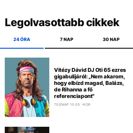
Legolvasottabb cikkek
24 ÓRA
7 NAP
30 NAP
Vitézy Dávid DJ Oti 65 ezres
gigabulijáról: „Nem akarom,
hogy elbízd magad, Balázs,
de Rihanna a fő
referenciapont"
TEGNAP 10:05 -KOR