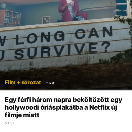
Film + sorozat
most
Egy férfi három napra beköltözött egy
hollywoodi óriásplakátba a Netflix új
filmje miatt
MOST