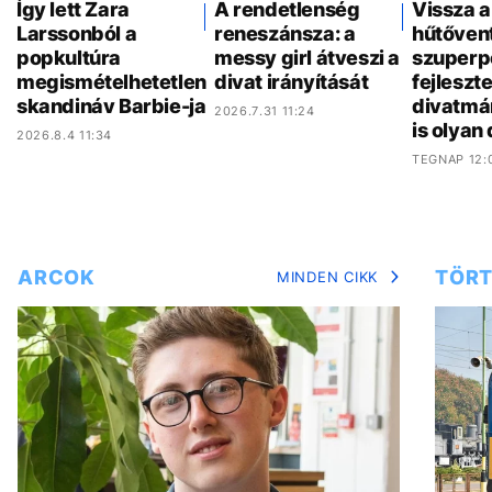
Így lett Zara
A rendetlenség
Vissza a
Larssonból a
reneszánsza: a
hűtővent
popkultúra
messy girl átveszi a
szuperp
megismételhetetlen
divat irányítását
fejleszt
skandináv Barbie-ja
divatmá
2026.7.31 11:24
is olyan
2026.8.4 11:34
TEGNAP 12:
ARCOK
TÖRT
MINDEN CIKK