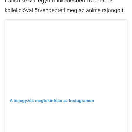
franchise-zal együttműködésben 16 darabos
kollekcióval örvendezteti meg az anime rajongóit.
A bejegyzés megtekintése az Instagramon