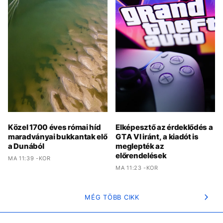
Közel 1700 éves római híd
Elképesztő az érdeklődés a
maradványai bukkantak elő
GTA VI iránt, a kiadót is
a Dunából
meglepték az
előrendelések
MA 11:39 -KOR
MA 11:23 -KOR
MÉG TÖBB CIKK