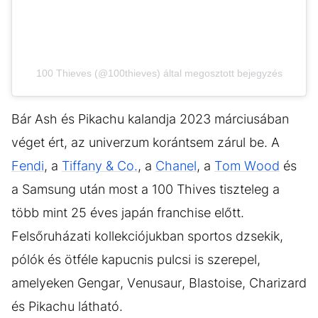
100 Thieves (@100thieves) által megosztott bejegyzés
Bár Ash és Pikachu kalandja 2023 márciusában
véget ért, az univerzum korántsem zárul be. A
Fendi
, a
Tiffany & Co.
, a
Chanel
, a
Tom Wood
és
a Samsung után most a 100 Thives tiszteleg a
több mint 25 éves japán franchise előtt.
Felsőruházati kollekciójukban sportos dzsekik,
pólók és ötféle kapucnis pulcsi is szerepel,
amelyeken Gengar, Venusaur, Blastoise, Charizard
és Pikachu látható.