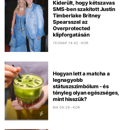
Kiderült, hogy kétszavas
SMS-ben szakított Justin
Timberlake Britney
Spearsszel az
Overprotected
klipforgatásán
TEGNAP 14:42 -KOR
Hogyan lett a matcha a
legnagyobb
státuszszimbólum - és
tényleg olyan egészséges,
mint hisszük?
MA 09:29 -KOR