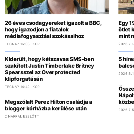
26 éves csodagyereket igazolt a BBC,
Egy 19
hogy igazodjon a fiatalok
ötlet
médiafogyasztási szokásaihoz
mint 
TEGNAP 16:03 -KOR
2026.7.1
Kiderült, hogy kétszavas SMS-ben
5 híre
szakított Justin Timberlake Britney
bales
Spearsszel az Overprotected
2026.6.1
klipforgatásán
TEGNAP 14:42 -KOR
Összed
Nápol
Megszólalt Perez Hilton családja a
közbe
blogger kórházba kerülése után
2026.7.5
2 NAPPAL EZELŐTT