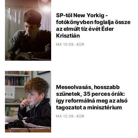
SP-től New Yorkig -
fotókönyvben foglalja össze
az elmúlt tíz évét Éder
Krisztián
MA 10:09 -KOR
Meseolvasás, hosszabb
szünetek, 35 perces órák:
így reformálná meg az alsó
tagozatot a minisztérium
MA 12:39 -KOR