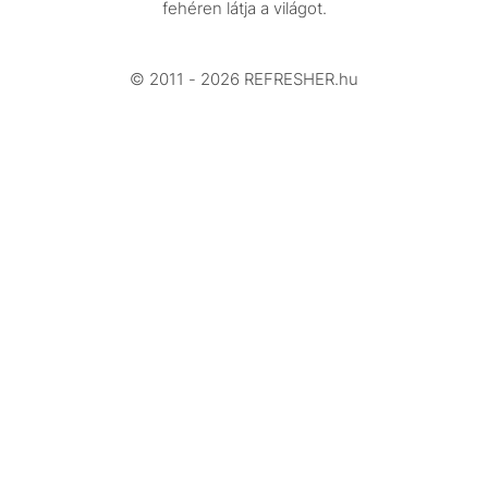
Beszélgetések
fehéren látja a világot.
Arcok
© 2011 - 2026 REFRESHER.hu
Videó
Történetek
Gasztro