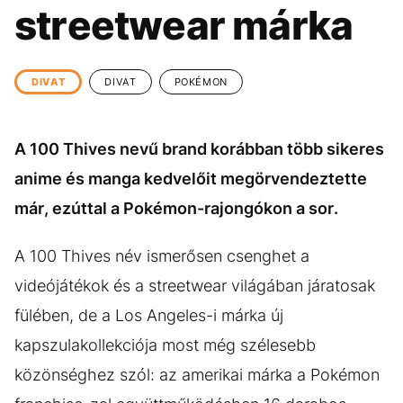
KÖZÉLET
UTAZÁS
streetwear márka
ÉLETMÓD
DESIGN
BESZÉLGETÉSEK
ARCOK
DIVAT
DIVAT
POKÉMON
VIDEÓ
TÖRTÉNETEK
A 100 Thives nevű brand korábban több sikeres
GASZTRO
anime és manga kedvelőit megörvendeztette
már, ezúttal a Pokémon-rajongókon a sor.
A 100 Thives név ismerősen csenghet a
videójátékok és a streetwear világában járatosak
fülében, de a Los Angeles-i márka új
kapszulakollekciója most még szélesebb
közönséghez szól: az amerikai márka a Pokémon