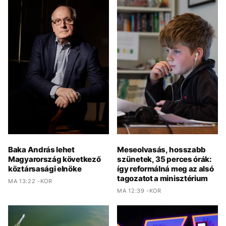
Baka András lehet
Meseolvasás, hosszabb
Magyarország következő
szünetek, 35 perces órák:
köztársasági elnöke
így reformálná meg az alsó
tagozatot a minisztérium
MA 13:22 -KOR
MA 12:39 -KOR