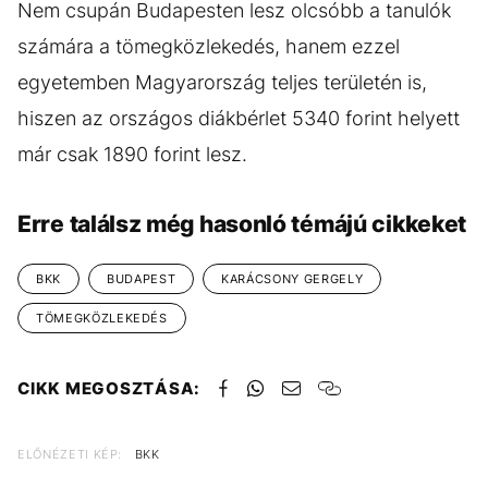
Nem csupán Budapesten lesz olcsóbb a tanulók
számára a tömegközlekedés, hanem ezzel
egyetemben Magyarország teljes területén is,
hiszen az országos diákbérlet 5340 forint helyett
már csak 1890 forint lesz.
Erre találsz még hasonló témájú cikkeket
BKK
BUDAPEST
KARÁCSONY GERGELY
TÖMEGKÖZLEKEDÉS
CIKK MEGOSZTÁSA:
ELŐNÉZETI KÉP:
BKK