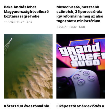
Baka András lehet
Meseolvasás, hosszabb
Magyarország következő
szünetek, 35 perces órák:
köztársasági elnöke
így reformálná meg az alsó
tagozatot a minisztérium
TEGNAP 13:22 -KOR
TEGNAP 12:39 -KOR
Közel 1700 éves római híd
Elképesztő az érdeklődés a