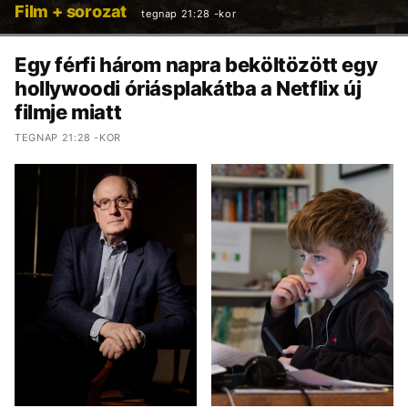
Film + sorozat
tegnap 21:28 -kor
Egy férfi három napra beköltözött egy
hollywoodi óriásplakátba a Netflix új
filmje miatt
TEGNAP 21:28 -KOR