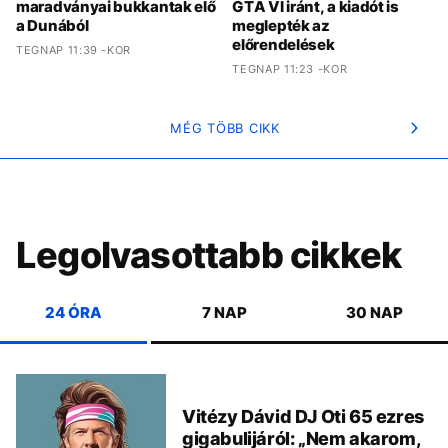
maradványai bukkantak elő
GTA VI iránt, a kiadót is
a Dunából
meglepték az
előrendelések
TEGNAP 11:39 -KOR
TEGNAP 11:23 -KOR
MÉG TÖBB CIKK
Legolvasottabb cikkek
24 ÓRA
7 NAP
30 NAP
Vitézy Dávid DJ Oti 65 ezres
gigabulijáról: „Nem akarom,