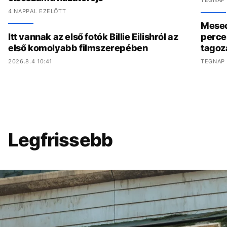
TEGNAP 
4 NAPPAL EZELŐTT
Meseo
Itt vannak az első fotók Billie Eilishról az
perce
első komolyabb filmszerepében
tagoz
2026.8.4 10:41
TEGNAP 
Legfrissebb