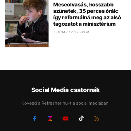
Meseolvasás, hosszabb
szünetek, 35 perces órák:
így reformálná meg az alsó
tagozatot a minisztérium
TEGNAP 12:39 -KOR
Social Media csatornák
Kövesd a Refresher.hu-t a social mediában!