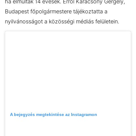
ha elmúltak 14 évesek. Erről Karácsony Gergely,
Budapest főpolgármestere tájékoztatta a
nyilvánosságot a közösségi médiás felületein.
A bejegyzés megtekintése az Instagramon