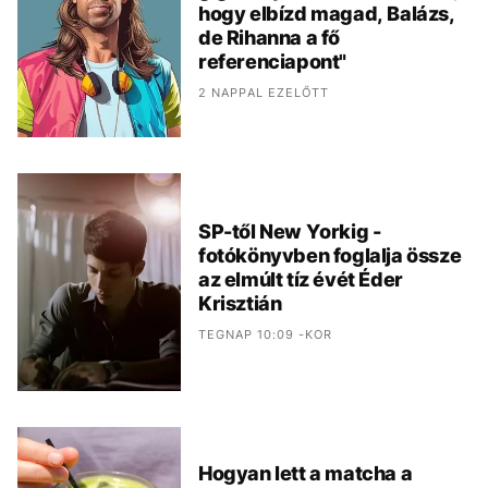
hogy elbízd magad, Balázs,
de Rihanna a fő
referenciapont"
2 NAPPAL EZELŐTT
SP-től New Yorkig -
fotókönyvben foglalja össze
az elmúlt tíz évét Éder
Krisztián
TEGNAP 10:09 -KOR
Hogyan lett a matcha a