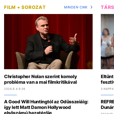
FILM + SOROZAT
TÁR
MINDEN CIKK
Christopher Nolan szerint komoly
Eltűnt
probléma van a mai filmkritikával
feszti
2026.8.4 9:36
3 NAPPA
A Good Will Huntingtól az Odüsszeiáig:
REFRE
így lett Matt Damon Hollywood
Dunár
elsőszámú hazatérője