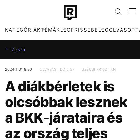
KATEGÓRIÁK
TÉMÁK
LEGFRISSEBB
LEGOLVASOTT
Vissza
2024.1.31 8:30
OLVASÁSI IDŐ 0:37
SZÉCSI KRISZTIÁN
KATEGÓRIÁK
TÉMÁK
A diákbérletek is
ZENE
DUNA
DIVAT
SEBESTYÉN BALÁZS
olcsóbbak lesznek
KULTÚRA
MADONNA
ENTR
MAGYARORSZÁG
a BKK-járataira és
FILM + SOROZAT
TIKTOK
TECH-TUDOMÁNY
HŐSÉG
az ország teljes
SPORT
CELEB
TÁRSADALOM
MAJKA