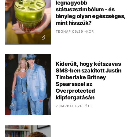
legnagyobb
státuszszimbólum - és
tényleg olyan egészséges,
mint hisszük?
TEGNAP 09:29 -KOR
Kiderült, hogy kétszavas
SMS-ben szakított Justin
Timberlake Britney
Spearsszel az
Overprotected
klipforgatásán
2 NAPPAL EZELŐTT