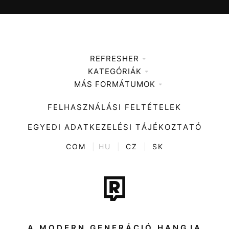
REFRESHER
KATEGÓRIÁK
Médiaajánlat
MÁS FORMÁTUMOK
Zene
Impresszum
Kiemelt tartalmak
Divat
FELHASZNÁLÁSI FELTÉTELEK
Videó
Kultúra
EGYEDI ADATKEZELÉSI TÁJÉKOZTATÓ
Kvíz
ENTR
COM
|
HU
|
CZ
|
SK
Film + sorozat
Tech-Tudomány
Sport
Társadalom
A MODERN GENERÁCIÓ HANGJA