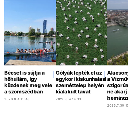
Bécset is sújtja a
Gólyák lepték el az
Alacson
hőhullám, így
egykori kiskunhalasi
a Vízmű
küzdenek meg vele
szeméttelep helyén
szigorúa
a szomszédban
kialakult tavat
ne akar
bemász
2026.8.4 15:48
2026.8.4 14:33
2026.7.30 1