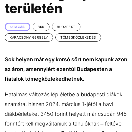
KÖZÉLET
UTAZÁS
területén
ÉLETMÓD
DESIGN
BESZÉLGETÉSEK
ARCOK
UTAZÁS
BKK
BUDAPEST
VIDEÓ
TÖRTÉNETEK
KARÁCSONY GERGELY
TÖMEGKÖZLEKEDÉS
GASZTRO
Sok helyen már egy korsó sört nem kapunk azon
az áron, amennyiért ezentúl Budapesten a
fiatalok tömegközlekedhetnek.
Hatalmas változás lép életbe a budapesti diákok
számára, hiszen 2024. március 1-jétől a havi
diákbérleteket 3450 forint helyett már csupán 945
forintért kell megváltaniuk a tanulóknak – feltéve,