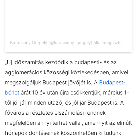
Karácsony Gergely (@karacsony_gergely) által megosztott bejegyzés
„Új időszámítás kezdődik a budapesti- és az
agglomerációs közösségi közlekedésben, amivel
megszolgáljuk Budapest jövőjét is. A
Budapest-
bérlet
árát 10 év után újra csökkentjük, március 1-
től jól jár minden utazó, és jól jár Budapest is. A
főváros a részletes elszámolási rendnek
megfelelően annyi terhet vállal, amennyit az elmúlt
hónapok döntéseinek köszönhetően ki tudunk