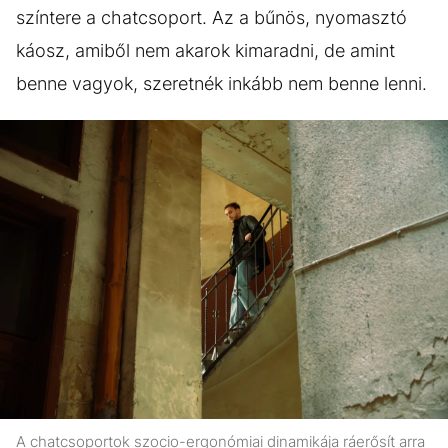
színtere a chatcsoport. Az a bűnös, nyomasztó
káosz, amiből nem akarok kimaradni, de amint
benne vagyok, szeretnék inkább nem benne lenni.
A chatcsoportok szocio-ergonómiai dinamikája ráerősít arra