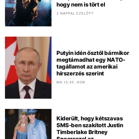
hogy nem is tört el
2 NAPPAL EZELŐTT
Putyin idén ősztől bármikor
megtámadhat egy NATO-
tagállamot az amerikai
hírszerzés szerint
MA 13:35 -KOR
Kiderült, hogy kétszavas
SMS-ben szakított Justin
Timberlake Britney
Spearsszel az