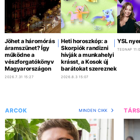
Jöhet a háromórás
Heti horoszkóp: a
YSL nye
áramszünet? Így
Skorpiók randizni
TEGNAP 11:
működne a
hívják a munkahelyi
vészforgatókönyv
krásst, a Kosok új
Magyarországon
barátokat szereznek
2026.7.31 15:27
2026.8.3 15:07
ARCOK
TÁR
MINDEN CIKK