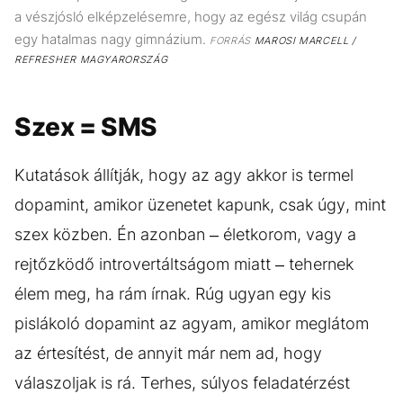
a vészjósló elképzelésemre, hogy az egész világ csupán
egy hatalmas nagy gimnázium.
FORRÁS
MAROSI MARCELL /
REFRESHER MAGYARORSZÁG
Szex = SMS
Kutatások állítják, hogy az agy akkor is termel
dopamint, amikor üzenetet kapunk, csak úgy, mint
szex közben. Én azonban – életkorom, vagy a
rejtőzködő introvertáltságom miatt – tehernek
élem meg, ha rám írnak. Rúg ugyan egy kis
pislákoló dopamint az agyam, amikor meglátom
az értesítést, de annyit már nem ad, hogy
válaszoljak is rá. Terhes, súlyos feladatérzést