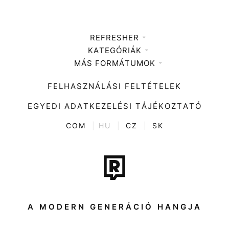
REFRESHER
KATEGÓRIÁK
Médiaajánlat
MÁS FORMÁTUMOK
Zene
Impresszum
Kiemelt tartalmak
Divat
FELHASZNÁLÁSI FELTÉTELEK
Videó
Kultúra
EGYEDI ADATKEZELÉSI TÁJÉKOZTATÓ
Kvíz
ENTR
COM
|
HU
|
CZ
|
SK
Film + sorozat
Tech-Tudomány
Sport
Társadalom
A MODERN GENERÁCIÓ HANGJA
Közélet