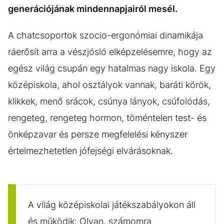
generációjának mindennapjairól mesél.
A chatcsoportok szocio-ergonómiai dinamikája
ráerősít arra a vészjósló elképzelésemre, hogy az
egész világ csupán egy hatalmas nagy iskola. Egy
középiskola, ahol osztályok vannak, baráti körök,
klikkek, menő srácok, csúnya lányok, csúfolódás,
rengeteg, rengeteg hormon, töméntelen test- és
önképzavar és persze megfelelési kényszer
értelmezhetetlen jófejségi elvárásoknak.
A világ középiskolai játékszabályokon áll
és működik: Olyan, számomra