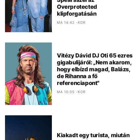
Overprotected
klipforgatásán
MA 14:42 -KOR
Vitézy Dávid DJ Oti 65 ezres
gigabulijáról: „Nem akarom,
hogy elbízd magad, Balázs,
de Rihanna a fő
referenciapont"
MA 10:05 -KOR
Kiakadt egy turista, miután