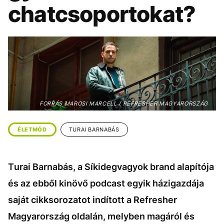
KÖZÉLET
UTAZÁS
chatcsoportokat?
ÉLETMÓD
DESIGN
BESZÉLGETÉSEK
ARCOK
VIDEÓ
TÖRTÉNETEK
GASZTRO
FORRÁS MAROSI MARCELL / REFRESHER MAGYARORSZÁG
ÉLETMÓD
TURAI BARNABÁS
Turai Barnabás, a Síkidegvagyok brand alapítója
és az ebből kinövő podcast egyik házigazdája
saját cikksorozatot indított a Refresher
Magyarország oldalán, melyben magáról és