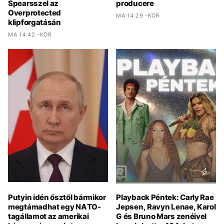
Spearsszel az
producere
Overprotected
MA 14:29 -KOR
klipforgatásán
MA 14:42 -KOR
Putyin idén ősztől bármikor
Playback Péntek: Carly Rae
megtámadhat egy NATO-
Jepsen, Ravyn Lenae, Karol
tagállamot az amerikai
G és Bruno Mars zenéivel