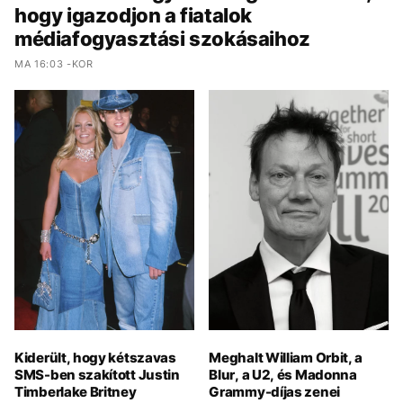
hogy igazodjon a fiatalok
médiafogyasztási szokásaihoz
MA 16:03 -KOR
Kiderült, hogy kétszavas
Meghalt William Orbit, a
SMS-ben szakított Justin
Blur, a U2, és Madonna
Timberlake Britney
Grammy-díjas zenei