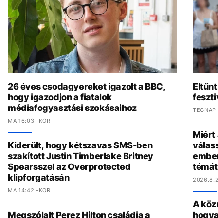
26 éves csodagyereket igazolt a BBC,
Eltűnt
hogy igazodjon a fiatalok
feszti
médiafogyasztási szokásaihoz
TEGNAP 
MA 16:03 -KOR
Miért
Kiderült, hogy kétszavas SMS-ben
válas
szakított Justin Timberlake Britney
ember
Spearsszel az Overprotected
témát
klipforgatásán
2026.8.2
MA 14:42 -KOR
A köz
Megszólalt Perez Hilton családja a
hogya