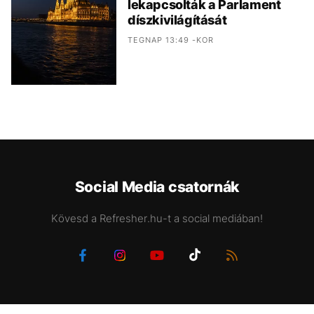
lekapcsolták a Parlament
díszkivilágítását
TEGNAP 13:49 -KOR
Social Media csatornák
Kövesd a Refresher.hu-t a social mediában!