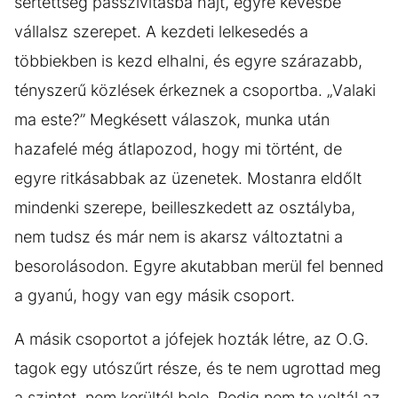
sértettség passzivitásba hajt, egyre kevésbé
vállalsz szerepet. A kezdeti lelkesedés a
többiekben is kezd elhalni, és egyre szárazabb,
tényszerű közlések érkeznek a csoportba. „Valaki
ma este?” Megkésett válaszok, munka után
hazafelé még átlapozod, hogy mi történt, de
egyre ritkásabbak az üzenetek. Mostanra eldőlt
mindenki szerepe, beilleszkedett az osztályba,
nem tudsz és már nem is akarsz változtatni a
besorolásodon. Egyre akutabban merül fel benned
a gyanú, hogy van egy másik csoport.
A másik csoportot a jófejek hozták létre, az O.G.
tagok egy utószűrt része, és te nem ugrottad meg
a szintet, nem kerültél bele. Pedig nem te voltál az