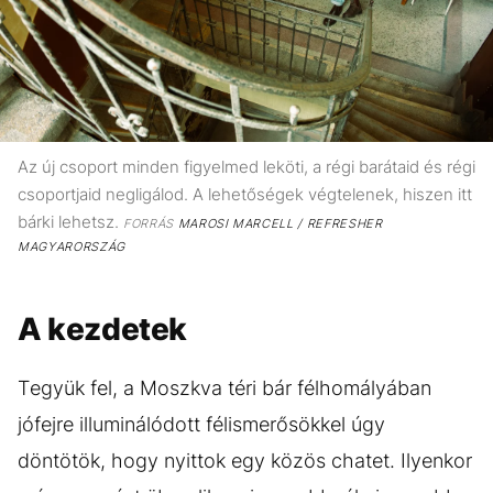
Az új csoport minden figyelmed leköti, a régi barátaid és régi
csoportjaid negligálod. A lehetőségek végtelenek, hiszen itt
bárki lehetsz.
FORRÁS
MAROSI MARCELL / REFRESHER
MAGYARORSZÁG
A kezdetek
Tegyük fel, a Moszkva téri bár félhomályában
jófejre illuminálódott félismerősökkel úgy
döntötök, hogy nyittok egy közös chatet. Ilyenkor