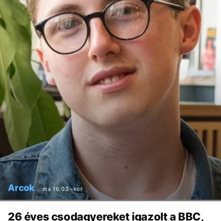
Arcok
ma 16:03 -kor
26 éves csodagyereket igazolt a BBC,