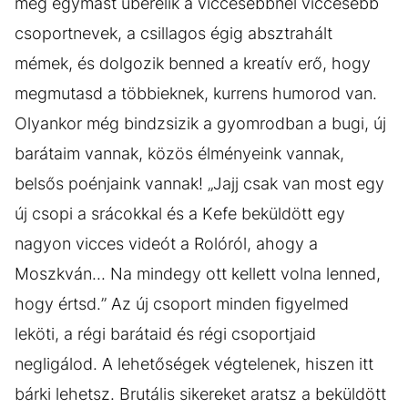
még egymást überelik a viccesebbnél viccesebb
csoportnevek, a csillagos égig absztrahált
mémek, és dolgozik benned a kreatív erő, hogy
megmutasd a többieknek, kurrens humorod van.
Olyankor még bindzsizik a gyomrodban a bugi, új
barátaim vannak, közös élményeink vannak,
belsős poénjaink vannak! „Jajj csak van most egy
új csopi a srácokkal és a Kefe beküldött egy
nagyon vicces videót a Rolóról, ahogy a
Moszkván... Na mindegy ott kellett volna lenned,
hogy értsd.” Az új csoport minden figyelmed
leköti, a régi barátaid és régi csoportjaid
negligálod. A lehetőségek végtelenek, hiszen itt
bárki lehetsz. Brutális sikereket aratsz a beküldött