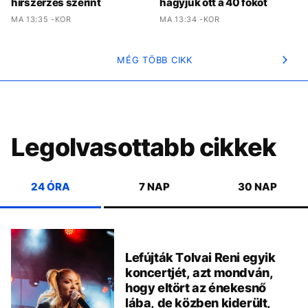
hírszerzés szerint
hagyjuk ott a 40 fokot
MA 13:35 -KOR
MA 13:34 -KOR
MÉG TÖBB CIKK
Legolvasottabb cikkek
24 ÓRA
7 NAP
30 NAP
Lefújták Tolvai Reni egyik
koncertjét, azt mondván,
hogy eltört az énekesnő
lába, de közben kiderült,