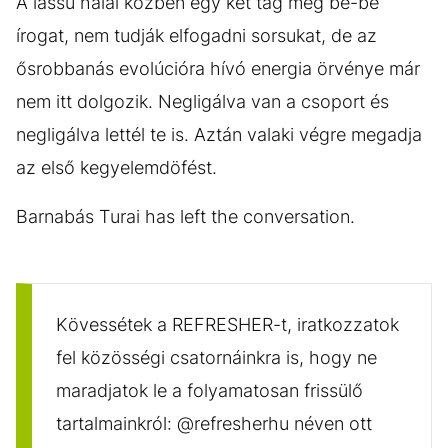
A lassú halál közben egy két tag még be-be
írogat, nem tudják elfogadni sorsukat, de az
ősrobbanás evolúcióra hívó energia örvénye már
nem itt dolgozik. Negligálva van a csoport és
negligálva lettél te is. Aztán valaki végre megadja
az első kegyelemdöfést.
Barnabás Turai has left the conversation.
Kövessétek a REFRESHER-t, iratkozzatok
fel közösségi csatornáinkra is, hogy ne
maradjatok le a folyamatosan frissülő
tartalmainkról: @refresherhu néven ott