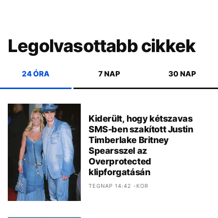
Legolvasottabb cikkek
24 ÓRA
7 NAP
30 NAP
Kiderült, hogy kétszavas
SMS-ben szakított Justin
Timberlake Britney
Spearsszel az
Overprotected
klipforgatásán
TEGNAP 14:42 -KOR