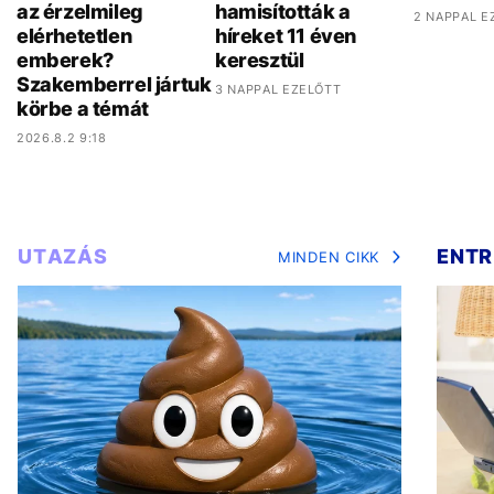
az érzelmileg
hamisították a
2 NAPPAL E
elérhetetlen
híreket 11 éven
emberek?
keresztül
Szakemberrel jártuk
3 NAPPAL EZELŐTT
körbe a témát
2026.8.2 9:18
UTAZÁS
ENTR
MINDEN CIKK