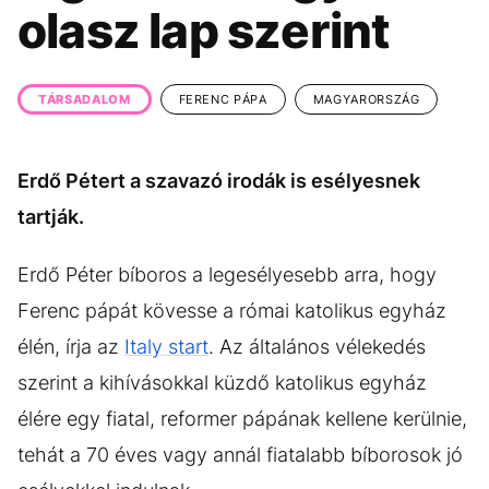
KÖZÉLET
UTAZÁS
olasz lap szerint
ÉLETMÓD
DESIGN
BESZÉLGETÉSEK
ARCOK
TÁRSADALOM
FERENC PÁPA
MAGYARORSZÁG
VIDEÓ
TÖRTÉNETEK
Erdő Pétert a szavazó irodák is esélyesnek
GASZTRO
tartják.
Erdő Péter bíboros a legesélyesebb arra, hogy
Ferenc pápát kövesse a római katolikus egyház
élén, írja az
Italy start
. Az általános vélekedés
szerint a kihívásokkal küzdő katolikus egyház
élére egy fiatal, reformer pápának kellene kerülnie,
tehát a 70 éves vagy annál fiatalabb bíborosok jó