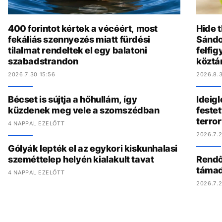
400 forintot kértek a vécéért, most
Hide t
fekáliás szennyezés miatt fürdési
Sándo
tilalmat rendeltek el egy balatoni
felfig
szabadstrandon
köztá
2026.7.30 15:56
2026.8.3
Bécset is sújtja a hőhullám, így
Ideig
küzdenek meg vele a szomszédban
festet
terro
4 NAPPAL EZELŐTT
2026.7.2
Gólyák lepték el az egykori kiskunhalasi
szeméttelep helyén kialakult tavat
Rendőr
támad
4 NAPPAL EZELŐTT
2026.7.2