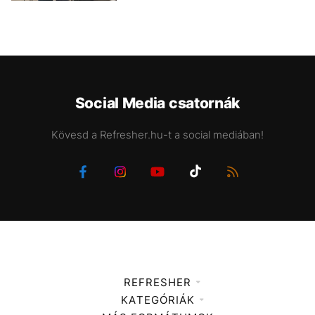
Social Media csatornák
Kövesd a Refresher.hu-t a social mediában!
REFRESHER
KATEGÓRIÁK
Médiaajánlat