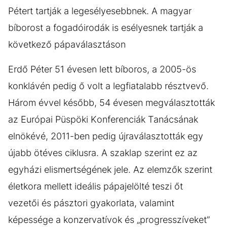
Pétert tartják a legesélyesebbnek. A magyar
bíborost a fogadóirodák is esélyesnek tartják a
következő pápaválasztáson
Erdő Péter 51 évesen lett bíboros, a 2005-ös
konklávén pedig ő volt a legfiatalabb résztvevő.
Három évvel később, 54 évesen megválasztották
az Európai Püspöki Konferenciák Tanácsának
elnökévé, 2011-ben pedig újraválasztották egy
újabb ötéves ciklusra. A szaklap szerint ez az
egyházi elismertségének jele. Az elemzők szerint
életkora mellett ideális pápajelölté teszi őt
vezetői és pásztori gyakorlata, valamint
képessége a konzervatívok és „progresszíveket”