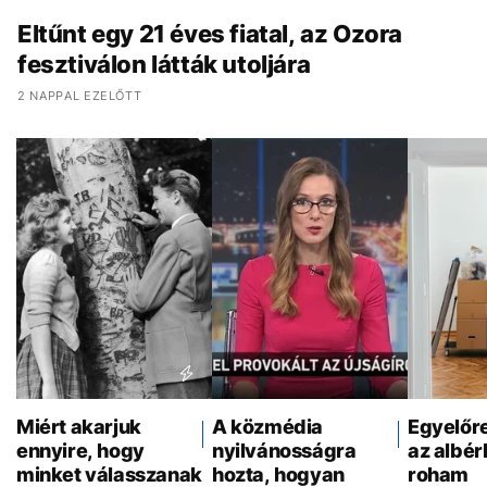
Eltűnt egy 21 éves fiatal, az Ozora
fesztiválon látták utoljára
2 NAPPAL EZELŐTT
Miért akarjuk
A közmédia
Egyelőr
ennyire, hogy
nyilvánosságra
az albér
minket válasszanak
hozta, hogyan
roham