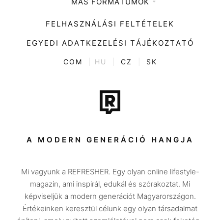
MÁS FORMÁTUMOK
Zene
Impresszum
Kiemelt tartalmak
Divat
FELHASZNÁLÁSI FELTÉTELEK
Videó
Kultúra
EGYEDI ADATKEZELÉSI TÁJÉKOZTATÓ
Kvíz
ENTR
COM
|
HU
|
CZ
|
SK
Film + sorozat
Tech-Tudomány
Sport
Társadalom
A MODERN GENERÁCIÓ HANGJA
Közélet
Mi vagyunk a REFRESHER. Egy olyan online lifestyle-
Utazás
magazin, ami inspirál, edukál és szórakoztat. Mi
Életmód
képviseljük a modern generációt Magyarországon.
Értékeinken keresztül célunk egy olyan társadalmat
Design