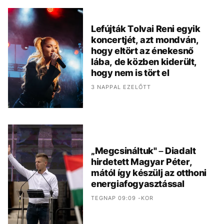
Lefújták Tolvai Reni egyik
koncertjét, azt mondván,
hogy eltört az énekesnő
lába, de közben kiderült,
hogy nem is tört el
3 NAPPAL EZELŐTT
„Megcsináltuk" – Diadalt
hirdetett Magyar Péter,
mától így készülj az otthoni
energiafogyasztással
TEGNAP 09:09 -KOR