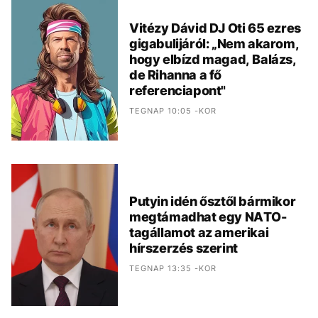
Vitézy Dávid DJ Oti 65 ezres
gigabulijáról: „Nem akarom,
hogy elbízd magad, Balázs,
de Rihanna a fő
referenciapont"
TEGNAP 10:05 -KOR
Putyin idén ősztől bármikor
megtámadhat egy NATO-
tagállamot az amerikai
hírszerzés szerint
TEGNAP 13:35 -KOR