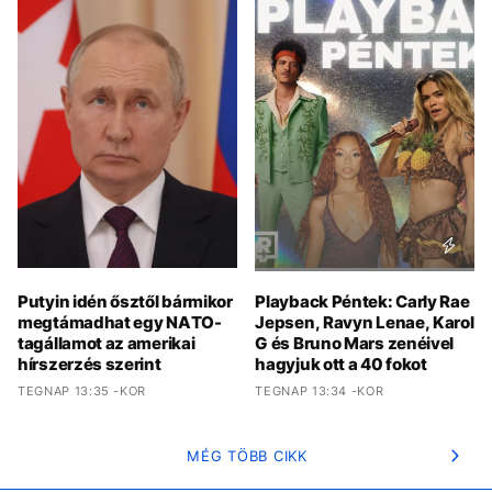
Putyin idén ősztől bármikor
Playback Péntek: Carly Rae
megtámadhat egy NATO-
Jepsen, Ravyn Lenae, Karol
tagállamot az amerikai
G és Bruno Mars zenéivel
hírszerzés szerint
hagyjuk ott a 40 fokot
TEGNAP 13:35 -KOR
TEGNAP 13:34 -KOR
MÉG TÖBB CIKK