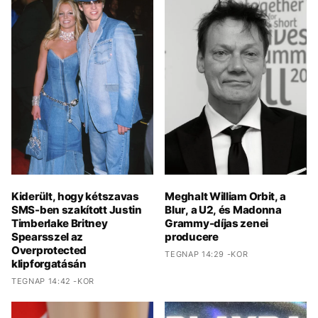
Kiderült, hogy kétszavas
Meghalt William Orbit, a
SMS-ben szakított Justin
Blur, a U2, és Madonna
Timberlake Britney
Grammy-díjas zenei
Spearsszel az
producere
Overprotected
TEGNAP 14:29 -KOR
klipforgatásán
TEGNAP 14:42 -KOR