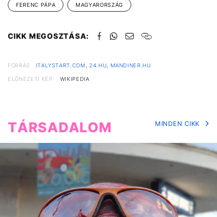
FERENC PÁPA
MAGYARORSZÁG
CIKK MEGOSZTÁSA:
FORRÁS
ITALYSTART.COM
,
24.HU
,
MANDINER.HU
ELŐNÉZETI KÉP:
WIKIPEDIA
TÁRSADALOM
MINDEN CIKK