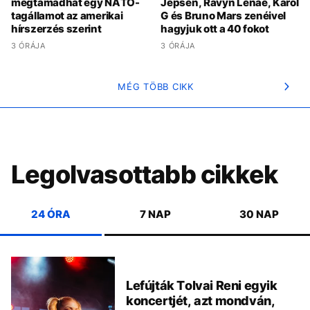
megtámadhat egy NATO-
Jepsen, Ravyn Lenae, Karol
tagállamot az amerikai
G és Bruno Mars zenéivel
hírszerzés szerint
hagyjuk ott a 40 fokot
3 ÓRÁJA
3 ÓRÁJA
MÉG TÖBB CIKK
Legolvasottabb cikkek
24 ÓRA
7 NAP
30 NAP
Lefújták Tolvai Reni egyik
koncertjét, azt mondván,