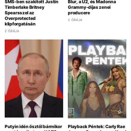
SMS-ben szakított Justin
Blur, a U2, és Madonna
Timberlake Britney
Grammy-díjas zenei
Spearsszel az
producere
Overprotected
2 ÓRÁJA
klipforgatásán
2 ÓRÁJA
Putyin idén ősztől bármikor
Playback Péntek: Carly Rae