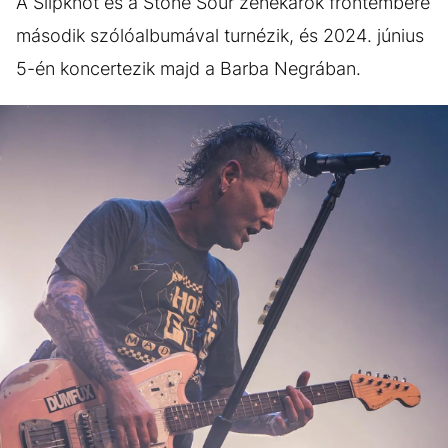
A Slipknot és a Stone Sour zenekarok frontembere
második szólóalbumával turnézik, és 2024. június
5-én koncertezik majd a Barba Negrában.