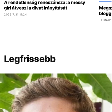
A rendetlenség reneszánsza: a messy
girl átveszi a divat irányítását
Megszó
blogg
2026.7.31 11:24
TEGNAP 
Legfrissebb