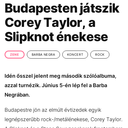
KÖZÉLET
UTAZÁS
Budapesten játszik
ÉLETMÓD
DESIGN
Corey Taylor, a
BESZÉLGETÉSEK
ARCOK
Slipknot énekese
VIDEÓ
TÖRTÉNETEK
GASZTRO
ZENE
BARBA NEGRA
KONCERT
ROCK
Idén ősszel jelent meg második szólóalbuma,
azzal turnézik. Június 5-én lép fel a Barba
Negrában.
Budapestre jön az elmúlt évtizedek egyik
legnépszerűbb rock-/metálénekese, Corey Taylor.