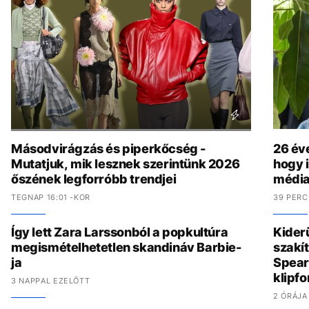
Másodvirágzás és piperkőcség -
26 év
Mutatjuk, mik lesznek szerintünk 2026
hogy i
őszének legforróbb trendjei
média
TEGNAP 16:01 -KOR
39 PERC
Így lett Zara Larssonból a popkultúra
Kider
megismételhetetlen skandináv Barbie-
szakít
ja
Spear
klipf
3 NAPPAL EZELŐTT
2 ÓRÁJA