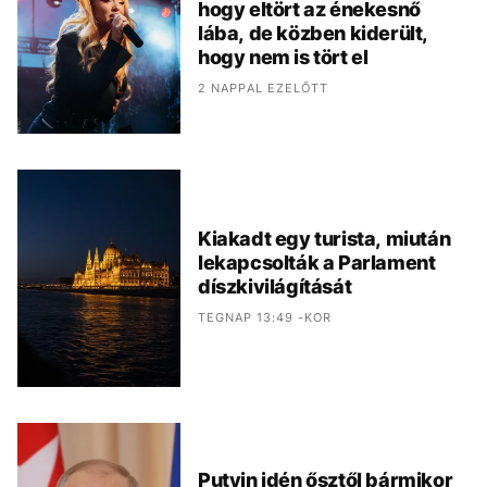
hogy eltört az énekesnő
lába, de közben kiderült,
hogy nem is tört el
2 NAPPAL EZELŐTT
Kiakadt egy turista, miután
lekapcsolták a Parlament
díszkivilágítását
TEGNAP 13:49 -KOR
Putyin idén ősztől bármikor