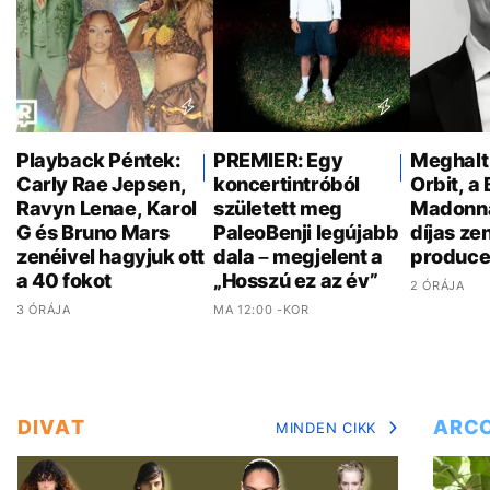
Playback Péntek:
PREMIER: Egy
Meghalt
Carly Rae Jepsen,
koncertintróból
Orbit, a 
Ravyn Lenae, Karol
született meg
Madonn
G és Bruno Mars
PaleoBenji legújabb
díjas ze
zenéivel hagyjuk ott
dala – megjelent a
produce
a 40 fokot
„Hosszú ez az év”
2 ÓRÁJA
3 ÓRÁJA
MA 12:00 -KOR
DIVAT
ARC
MINDEN CIKK