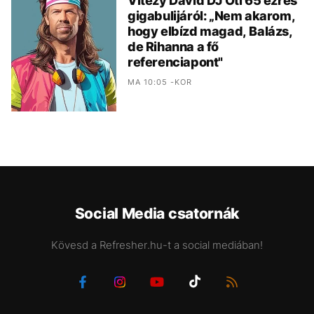
Vitézy Dávid DJ Oti 65 ezres
gigabulijáról: „Nem akarom,
hogy elbízd magad, Balázs,
de Rihanna a fő
referenciapont"
MA 10:05 -KOR
Social Media csatornák
Kövesd a Refresher.hu-t a social mediában!