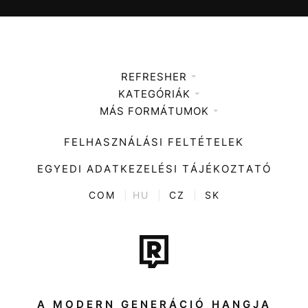
REFRESHER
KATEGÓRIÁK
Médiaajánlat
MÁS FORMÁTUMOK
Zene
Impresszum
Kiemelt tartalmak
Divat
FELHASZNÁLÁSI FELTÉTELEK
Videó
Kultúra
EGYEDI ADATKEZELÉSI TÁJÉKOZTATÓ
Kvíz
ENTR
COM
|
HU
|
CZ
|
SK
Film + sorozat
Tech-Tudomány
Sport
Társadalom
A MODERN GENERÁCIÓ HANGJA