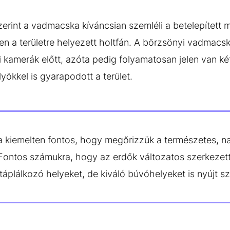
zerint a vadmacska kíváncsian szemléli a betelepített 
en a területre helyezett holtfán. A börzsönyi vadmac
i kamerák előtt, azóta pedig folyamatosan jelen van két 
ökkel is gyarapodott a terület.
kiemelten fontos, hogy megőrizzük a természetes, na
Fontos számukra, hogy az erdők változatos szerkezett
plálkozó helyeket, de kiváló búvóhelyeket is nyújt s