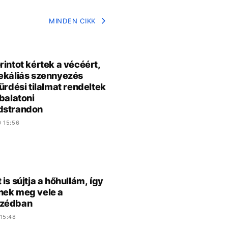
MINDEN CIKK
rintot kértek a vécéért,
ekáliás szennyezés
fürdési tilalmat rendeltek
 balatoni
dstrandon
0 15:56
is sújtja a hőhullám, így
ek meg vele a
zédban
15:48