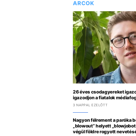
ARCOK
26 éves csodagyereket igazo
igazodjon a fiatalok médiaf
3 NAPPAL EZELŐTT
Nagyon félrement a paróka 
„blowout” helyett „blowjobot
végül földre rogyott neveté