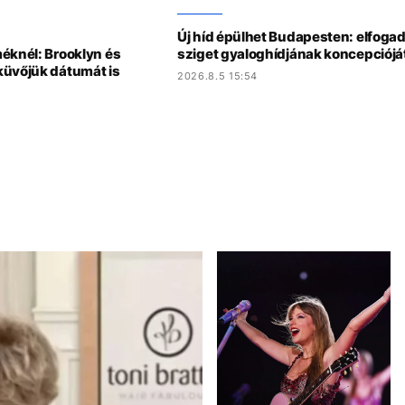
Új híd épülhet Budapesten: elfoga
éknél: Brooklyn és
sziget gyaloghídjának koncepciójá
küvőjük dátumát is
2026.8.5 15:54