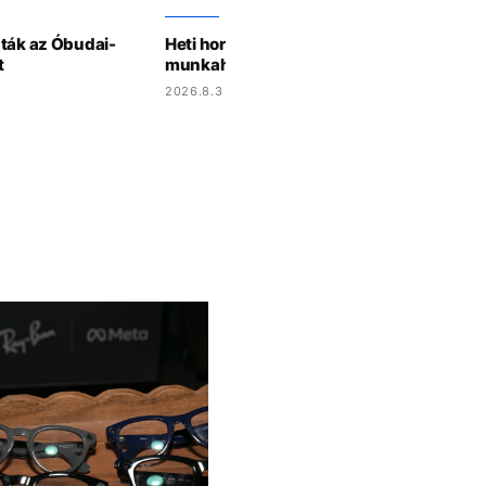
dták az Óbudai-
Heti horoszkóp: a Skorpiók randizni hívjá
t
munkahelyi krásst, a Kosok új barátokat
2026.8.3 15:07