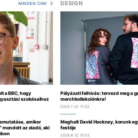
DESIGN
MINDEN CIKK
lt a BBC, hogy
Pályázati felhívás: tervezd meg a g
ogyasztási szokásaihoz
merchkollekciónkra!
2026.7.22 17:32
bemutatása, amikor
Meghalt David Hockney, korunk eg
” mondott az eladó, aki
festője
sében
2026.6.12 13:03