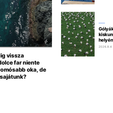
Gólyák
kiskun
helyén
2026.8.4 
ig vissza
olce far niente
nyomósabb oka, de
 sajátunk?