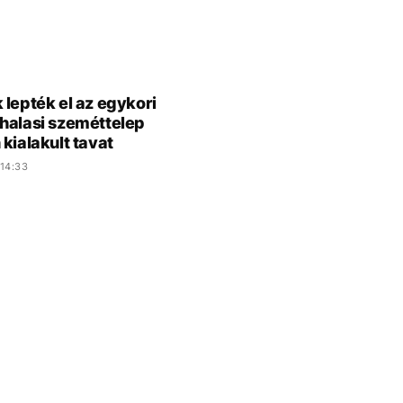
 lepték el az egykori
halasi szeméttelep
 kialakult tavat
14:33