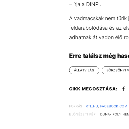
– írja a DINPI.
A vadmacskák nem tűrik j
feldarabolódása és az e
adhatnak át vadon élő ro
Erre találsz még has
ÁLLATVILÁG
BÖRZSÖNYI 
CIKK MEGOSZTÁSA:
FORRÁS
RTL.HU
,
FACEBOOK.COM
ELŐNÉZETI KÉP:
DUNA-IPOLY NE