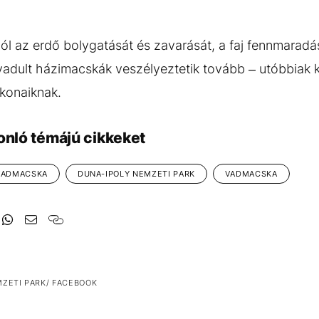
ól az erdő bolygatását és zavarását, a faj fennmaradá
lvadult házimacskák veszélyeztetik tovább – utóbbiak
konaiknak.
onló témájú cikkeket
VADMACSKA
DUNA-IPOLY NEMZETI PARK
VADMACSKA
MZETI PARK/ FACEBOOK