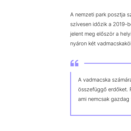
A nemzeti park posztja s
szívesen időzik a 2019-b
jelent meg először a hely
nyáron két vadmacskaköly
A vadmacska számára 
összefüggő erdőket. 
ami nemcsak gazdag tá