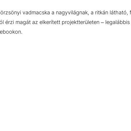
zsönyi vadmacska a nagyvilágnak, a ritkán látható, f
l érzi magát az elkerített projektterületen – legalábbi
acebookon.