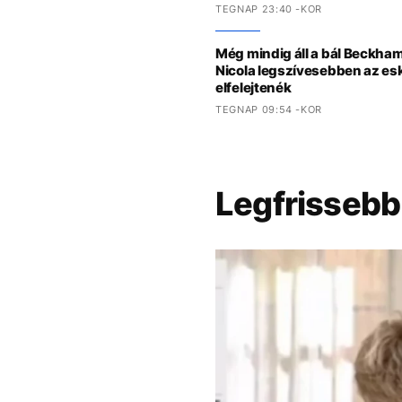
TEGNAP 23:40 -KOR
Még mindig áll a bál Beckham
Nicola legszívesebben az es
elfelejtenék
TEGNAP 09:54 -KOR
Legfrissebb