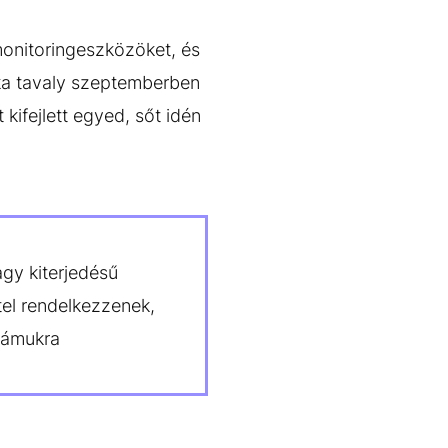
monitoringeszközöket, és
ska tavaly szeptemberben
kifejlett egyed, sőt idén
gy kiterjedésű
el rendelkezzenek,
zámukra