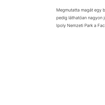
EGYÉB FORMÁTUMOK
REFRESHER
Kiemelt tartalmak
Videó
Kvíz
Médiaajánlat
Impresszum
Megmutatta magát egy bör
pedig láthatóan nagyon jó
Ipoly Nemzeti Park a F