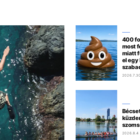
400 fo
most f
miatt 
el egy
szaba
2026.7.3
Bécset 
küzden
szoms
2026.8.4 