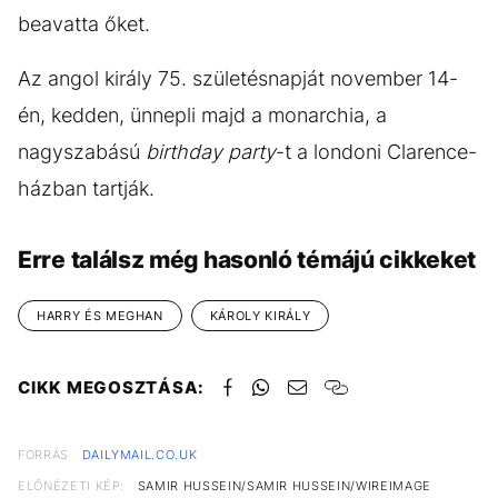
beavatta őket.
Az angol király 75. születésnapját november 14-
én, kedden, ünnepli majd a monarchia, a
nagyszabású
birthday party
-t a londoni Clarence-
házban tartják.
Erre találsz még hasonló témájú cikkeket
HARRY ÉS MEGHAN
KÁROLY KIRÁLY
CIKK MEGOSZTÁSA:
FORRÁS
DAILYMAIL.CO.UK
ELŐNÉZETI KÉP:
SAMIR HUSSEIN/SAMIR HUSSEIN/WIREIMAGE