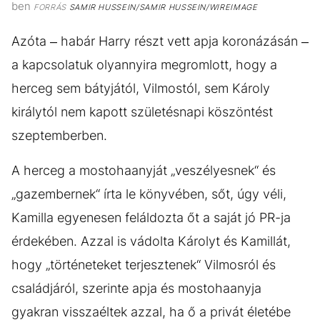
ben
FORRÁS
SAMIR HUSSEIN/SAMIR HUSSEIN/WIREIMAGE
Azóta – habár Harry részt vett apja koronázásán –
a kapcsolatuk olyannyira megromlott, hogy a
herceg sem bátyjától, Vilmostól, sem Károly
királytól nem kapott születésnapi köszöntést
szeptemberben.
A herceg a mostohaanyját „veszélyesnek“ és
„gazembernek“ írta le könyvében, sőt, úgy véli,
Kamilla egyenesen feláldozta őt a saját jó PR-ja
érdekében. Azzal is vádolta Károlyt és Kamillát,
hogy „történeteket terjesztenek“ Vilmosról és
családjáról, szerinte apja és mostohaanyja
gyakran visszaéltek azzal, ha ő a privát életébe