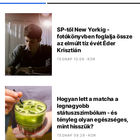
SP-től New Yorkig -
fotókönyvben foglalja össze
az elmúlt tíz évét Éder
Krisztián
TEGNAP 10:09 -KOR
Hogyan lett a matcha a
legnagyobb
státuszszimbólum - és
tényleg olyan egészséges,
mint hisszük?
TEGNAP 09:29 -KOR