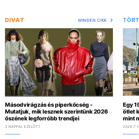
DIVAT
TÖRT
MINDEN CIKK
Másodvirágzás és piperkőcség -
Egy 19
Mutatjuk, mik lesznek szerintünk 2026
ötlet
őszének legforróbb trendjei
mint 
3 NAPPAL EZELŐTT
2026.7.1