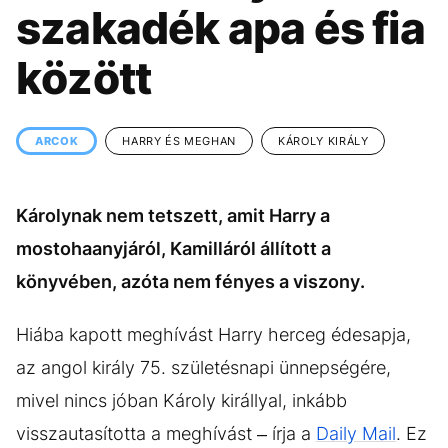
KÖZÉLET
UTAZÁS
szakadék apa és fia
ÉLETMÓD
DESIGN
között
BESZÉLGETÉSEK
ARCOK
VIDEÓ
TÖRTÉNETEK
ARCOK
HARRY ÉS MEGHAN
KÁROLY KIRÁLY
GASZTRO
Károlynak nem tetszett, amit Harry a
mostohaanyjáról, Kamilláról állított a
könyvében, azóta nem fényes a viszony.
Hiába kapott meghívást Harry herceg édesapja,
az angol király 75. születésnapi ünnepségére,
mivel nincs jóban Károly királlyal, inkább
visszautasította a meghívást – írja a
Daily Mail
. Ez