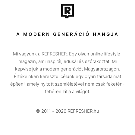
Tech-Tudomány
Sport
Társadalom
A MODERN GENERÁCIÓ HANGJA
Közélet
Mi vagyunk a REFRESHER. Egy olyan online lifestyle-
Utazás
magazin, ami inspirál, edukál és szórakoztat. Mi
Életmód
képviseljük a modern generációt Magyarországon.
Értékeinken keresztül célunk egy olyan társadalmat
Design
építeni, amely nyitott szemléletével nem csak feketén-
Beszélgetések
fehéren látja a világot.
Arcok
© 2011 - 2026 REFRESHER.hu
Videó
Történetek