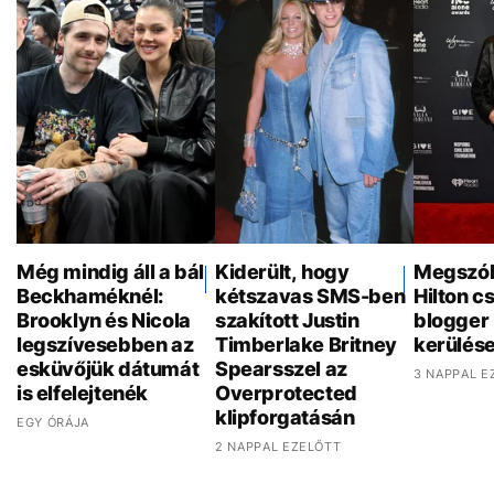
Még mindig áll a bál
Kiderült, hogy
Megszól
Beckhaméknél:
kétszavas SMS-ben
Hilton c
Brooklyn és Nicola
szakított Justin
blogger
legszívesebben az
Timberlake Britney
kerülése
esküvőjük dátumát
Spearsszel az
3 NAPPAL E
is elfelejtenék
Overprotected
klipforgatásán
EGY ÓRÁJA
2 NAPPAL EZELŐTT