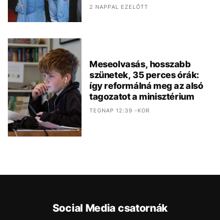
2 NAPPAL EZELŐTT
Meseolvasás, hosszabb
szünetek, 35 perces órák:
így reformálná meg az alsó
tagozatot a minisztérium
TEGNAP 12:39 -KOR
Social Media csatornák