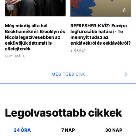
Még mindig áll a bál
REFRESHER-KVÍZ: Európa
Beckhaméknél: Brooklyn és
legfurcsább határai - Te
Nicola legszívesebben az
mennyit tudsz az
esküvőjük dátumát is
enklávékról és exklávékról?
elfelejtenék
2 ÓRÁJA
EGY ÓRÁJA
MÉG TÖBB CIKK
Legolvasottabb cikkek
24 ÓRA
7 NAP
30 NAP