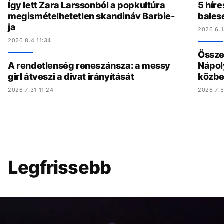
Így lett Zara Larssonból a popkultúra
5 híre
megismételhetetlen skandináv Barbie-
bales
ja
2026.6.1
2026.8.4 11:34
Összed
A rendetlenség reneszánsza: a messy
Nápol
girl átveszi a divat irányítását
közbe
2026.7.31 11:24
2026.7.5
Legfrissebb