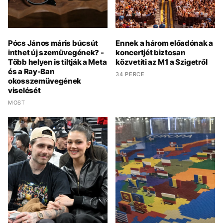
Pócs János máris búcsút
Ennek a három előadónak a
inthet új szemüvegének? -
koncertjét biztosan
Több helyen is tiltják a Meta
közvetíti az M1 a Szigetről
és a Ray-Ban
34 PERCE
okosszemüvegének
viselését
MOST