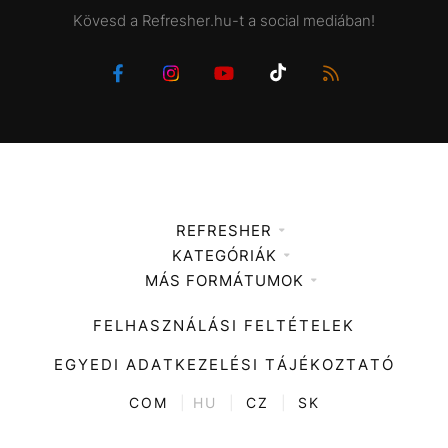
Kövesd a Refresher.hu-t a social mediában!
REFRESHER
KATEGÓRIÁK
Médiaajánlat
MÁS FORMÁTUMOK
Zene
Impresszum
Kiemelt tartalmak
Divat
FELHASZNÁLÁSI FELTÉTELEK
Videó
Kultúra
EGYEDI ADATKEZELÉSI TÁJÉKOZTATÓ
Kvíz
ENTR
COM
|
HU
|
CZ
|
SK
Film + sorozat