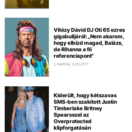
Vitézy Dávid DJ Oti 65 ezres
gigabulijáról: „Nem akarom,
hogy elbízd magad, Balázs,
de Rihanna a fő
referenciapont"
2 NAPPAL EZELŐTT
Kiderült, hogy kétszavas
SMS-ben szakított Justin
Timberlake Britney
Spearsszel az
Overprotected
klipforgatásán