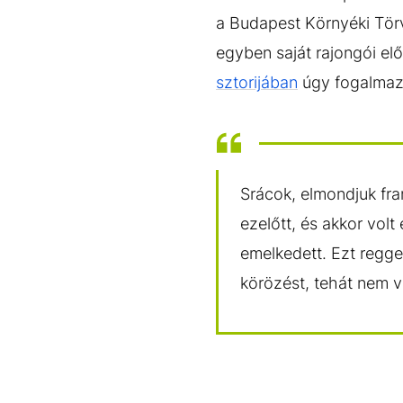
a Budapest Környéki Tör
egyben saját rajongói elő
sztorijában
úgy fogalmaz
Srácok, elmondjuk fra
ezelőtt, és akkor vol
emelkedett. Ezt reggel
körözést, tehát nem 