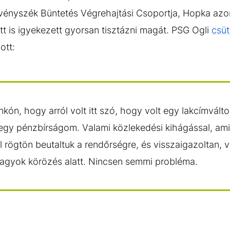
vényszék Büntetés Végrehajtási Csoportja, Hopka azo
tt is igyekezett gyorsan tisztázni magát. PSG Ogli
csüt
ott:
nkón, hogy arról volt itt szó, hogy volt egy lakcímvál
t egy pénzbírságom. Valami közlekedési kihágással, ami 
 rögtön beutaltuk a rendőrségre, és visszaigazoltan, vi
vagyok körözés alatt. Nincsen semmi probléma.