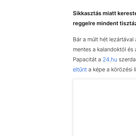
EGYÉB FORMÁTUMOK
REFRESHER
Kiemelt tartalmak
Videó
Kvíz
Médiaajánlat
Impresszum
Sikkasztás miatt kereste
reggelre mindent tisztázo
Bár a múlt hét lezártával
mentes a kalandoktól és a
Papacitát a
24.hu
szerdai
eltűnt
a képe a körözési l