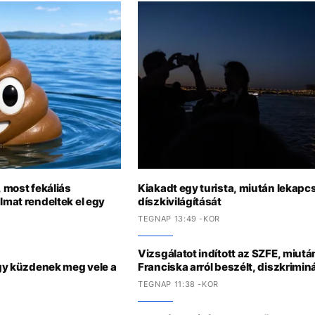
, most fekáliás
Kiakadt egy turista, miután lekapc
lmat rendeltek el egy
díszkivilágítását
TEGNAP 13:49 -KOR
Vizsgálatot indított az SZFE, miutá
 így küzdenek meg vele a
Franciska arról beszélt, diszkriminá
TEGNAP 11:38 -KOR