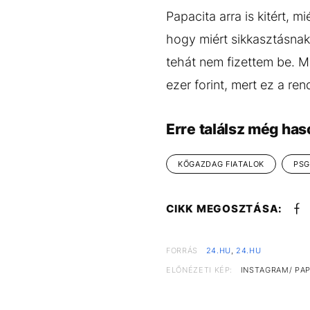
Papacita arra is kitért, m
hogy miért sikkasztásnak 
tehát nem fizettem be. M
ezer forint, mert ez a ren
Erre találsz még has
KŐGAZDAG FIATALOK
PSG
CIKK MEGOSZTÁSA:
FORRÁS
24.HU
,
24.HU
ELŐNÉZETI KÉP:
INSTAGRAM/ PAP