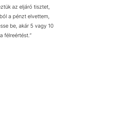
tük az eljáró tisztet,
ból a pénzt elvettem,
esse be, akár 5 vagy 10
a félreértést.”