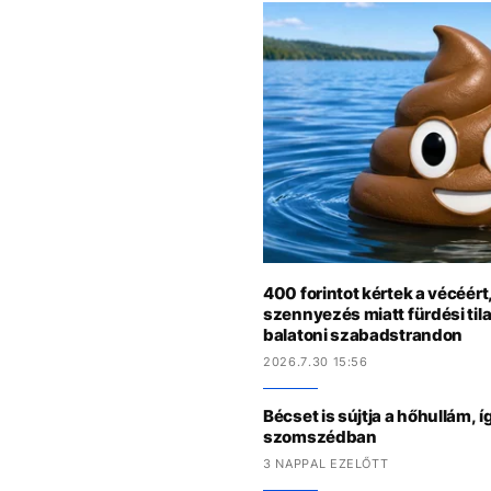
400 forintot kértek a vécéért
szennyezés miatt fürdési tila
balatoni szabadstrandon
2026.7.30 15:56
Bécset is sújtja a hőhullám,
szomszédban
3 NAPPAL EZELŐTT