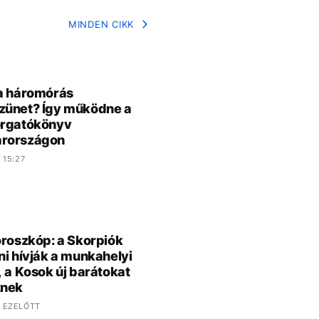
MINDEN CIKK
a háromórás
zünet? Így működne a
orgatókönyv
rországon
 15:27
oroszkóp: a Skorpiók
ni hívják a munkahelyi
, a Kosok új barátokat
znek
 EZELŐTT