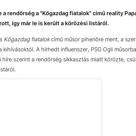
 a rendőrség a "Kőgazdag fiatalok" című reality Papa
tt, így már le is került a körözési listáról.
 a
Kőgazdag fiatalok
című műsor pihenőre ment, a szer
 kihívásoktól. A hírhedt influenszer, PSG Ogli műsorb
 híre szerint a rendőrség sikkasztás miatt körözte, cs
istáról.