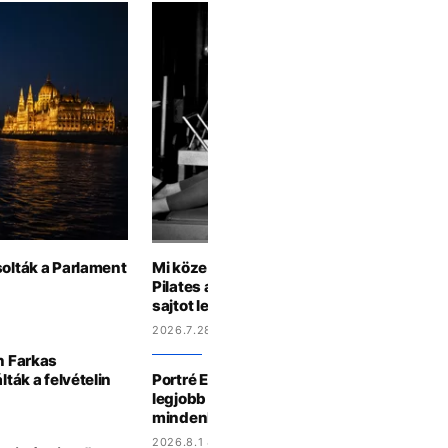
solták a Parlament
Mi köze van a pilatesnek a világháborúho
Pilates atyja ivott és szivarozott, de a h
sajtot lehetett reszelni
2026.7.28 10:55
n Farkas
lták a felvételin
Portré Erling Haalandról: évek óta a világ 
legjobb focistája, mégis egy vb kellett a
mindenki kedvence legyen
2026.8.1 8:40