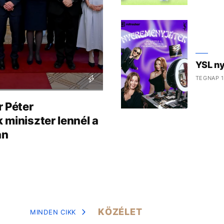
YSL n
TEGNAP 1
r Péter
miniszter lennél a
án
KÖZÉLET
MINDEN CIKK