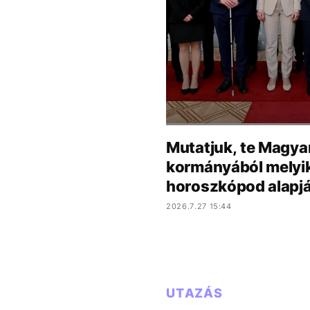
Mutatjuk, te Magya
kormányából melyik 
horoszkópod alapj
2026.7.27 15:44
UTAZÁS