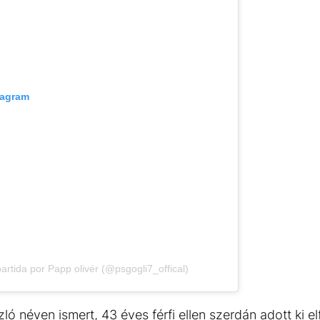
tagram
rtida por Papp olivér (@psgogli7_offical)
ló néven ismert, 43 éves férfi ellen szerdán adott ki 