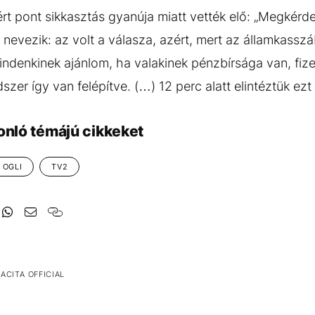
iért pont sikkasztás gyanúja miatt vették elő: „Megkérdez
nevezik: az volt a válasza, azért, mert az államkasszá
indenkinek ajánlom, ha valakinek pénzbírsága van, fiz
dszer így van felépítve. (…) 12 perc alatt elintéztük ezt 
onló témájú cikkeket
 OGLI
TV2
ACITA OFFICIAL