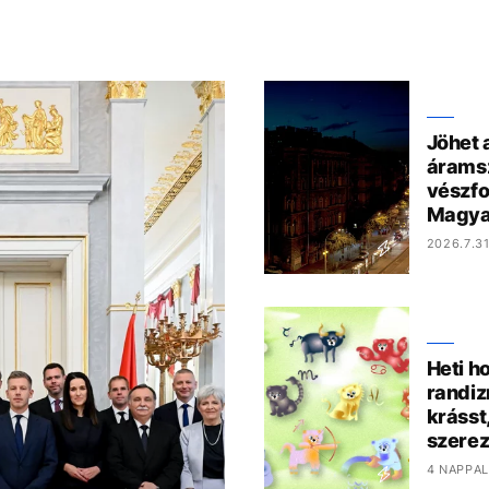
Jöhet 
árams
vészf
Magya
2026.7.31
Heti h
randiz
krásst
szere
4 NAPPAL