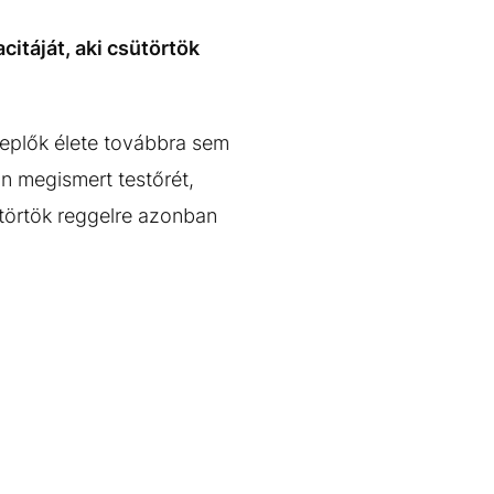
citáját, aki csütörtök
eplők élete továbbra sem
an megismert testőrét,
ütörtök reggelre azonban