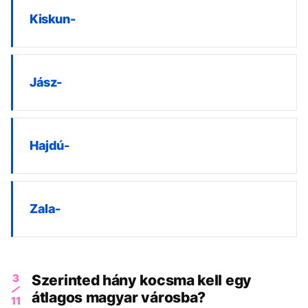
Kiskun-
Jász-
Hajdú-
Zala-
3
Szerinted hány kocsma kell egy
átlagos magyar városba?
11