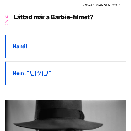
FORRÁS
WARNER BROS.
6
Láttad már a Barbie-filmet?
11
Naná!
Nem. ¯\_(ツ)_/¯