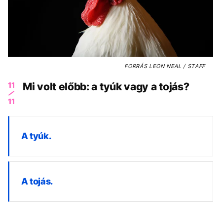
FORRÁS
LEON NEAL / STAFF
11
Mi volt előbb: a tyúk vagy a tojás?
11
A tyúk.
A tojás.