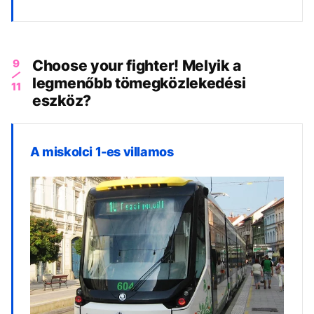
9
Choose your fighter! Melyik a
legmenőbb tömegközlekedési
11
eszköz?
A miskolci 1-es villamos