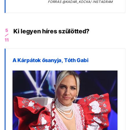
FORRÁS
@KADAR_KOCKA/ INSTAGRAM
5
Ki legyen híres szülötted?
11
A Kárpátok ősanyja, Tóth Gabi