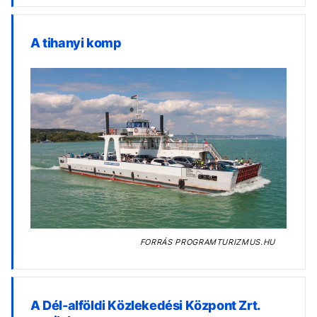
A tihanyi komp
FORRÁS
PROGRAMTURIZMUS.HU
A Dél-alföldi Közlekedési Központ Zrt.