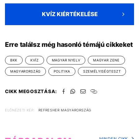
KVÍZ KIÉRTÉKELÉSE
Erre találsz még hasonló témájú cikkeket
BKK
KVÍZ
MAGYAR NYELV
MAGYAR ZENE
MAGYARORSZÁG
POLITIKA
SZEMÉLYISÉGTESZT
CIKK MEGOSZTÁSA:
ELŐNÉZETI KÉP:
REFRESHER MAGYARORSZÁG
MINDEN CIKK