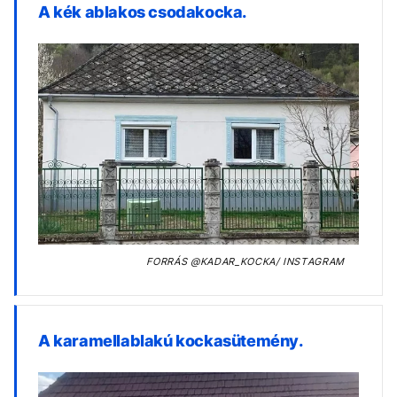
A kék ablakos csodakocka.
FORRÁS
@KADAR_KOCKA/ INSTAGRAM
A karamellablakú kockasütemény.