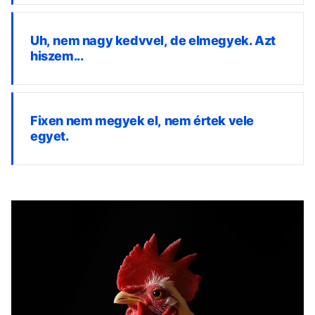
Uh, nem nagy kedvvel, de elmegyek. Azt
hiszem...
Fixen nem megyek el, nem értek vele
egyet.