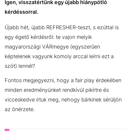
Igen, visszatértünk egy újabb hiánypótló
kérdéssorral.
Újabb hét, újabb REFRESHER-teszt, s ezúttal is
egy égető kérdésről: te vajon melyik
magyarországi VÁRmegye (egyszerűen
képtelenek vagyunk komoly arccal leírni ezt a
szót) lennél?
Fontos megjegyezni, hogy a fair play érdekében
minden eredményünket rendkívül pikírtre és
vicceskedve írtuk meg, nehogy bárkinek sérüljön
az önérzete.