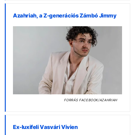
Azahriah, a Z-generációs Zámbó Jimmy
FORRÁS
FACEBOOK/AZAHRIAH
Ex-luxifeli Vasvári Vivien