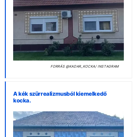
FORRÁS
@KADAR_KOCKA/ INSTAGRAM
A kék szürrealizmusból kiemelkedő
kocka.