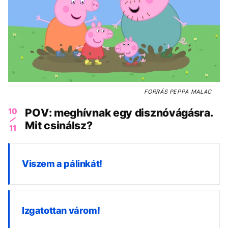
FORRÁS
PEPPA MALAC
10
POV: meghívnak egy disznóvágásra.
Mit csinálsz?
11
Viszem a pálinkát!
Izgatottan várom!