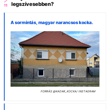
legszívesebben?
11
A sormintás, magyar narancsos kocka.
FORRÁS
@KADAR_KOCKA/ INSTAGRAM