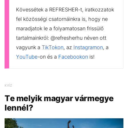
Kövessétek a REFRESHER-t, iratkozzatok
fel közösségi csatornáinkra is, hogy ne
maradjatok le a folyamatosan frissülő
tartalmainkról: @refresherhu néven ott
vagyunk a
TikTokon
, az
Instagramon
, a
YouTube
-on és a
Facebookon
is!
KVÍZ
Te melyik magyar vármegye
lennél?