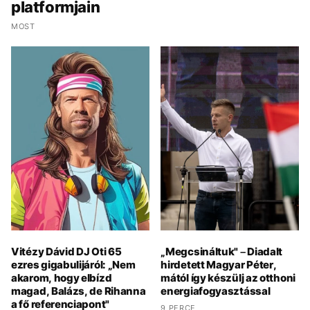
platformjain
MOST
Vitézy Dávid DJ Oti 65
„Megcsináltuk" – Diadalt
ezres gigabulijáról: „Nem
hirdetett Magyar Péter,
akarom, hogy elbízd
mától így készülj az otthoni
magad, Balázs, de Rihanna
energiafogyasztással
a fő referenciapont"
9 PERCE