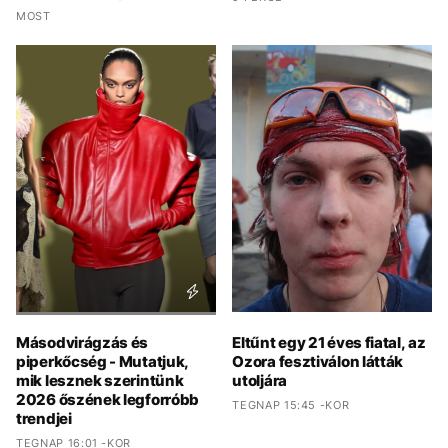
MOST
Másodvirágzás és
Eltűnt egy 21 éves fiatal, az
piperkőcség - Mutatjuk,
Ozora fesztiválon látták
mik lesznek szerintünk
utoljára
2026 őszének legforróbb
TEGNAP 15:45 -KOR
trendjei
TEGNAP 16:01 -KOR