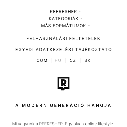
REFRESHER
KATEGÓRIÁK
Médiaajánlat
MÁS FORMÁTUMOK
Zene
Impresszum
Kiemelt tartalmak
Divat
FELHASZNÁLÁSI FELTÉTELEK
Videó
Kultúra
EGYEDI ADATKEZELÉSI TÁJÉKOZTATÓ
Kvíz
ENTR
COM
|
HU
|
CZ
|
SK
Film + sorozat
Tech-Tudomány
Sport
Társadalom
A MODERN GENERÁCIÓ HANGJA
Közélet
Mi vagyunk a REFRESHER. Egy olyan online lifestyle-
Utazás