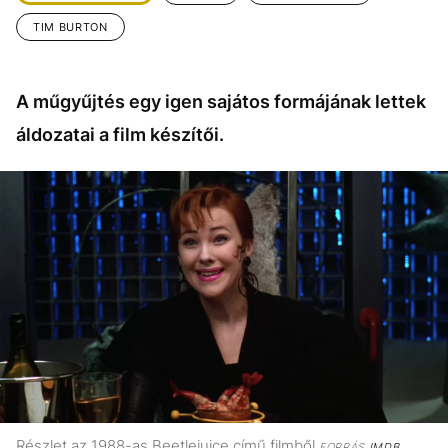
KÖZÉLET
UTAZÁS
TIM BURTON
ÉLETMÓD
DESIGN
BESZÉLGETÉSEK
ARCOK
A műgyűjtés egy igen sajátos formájának lettek
VIDEÓ
TÖRTÉNETEK
áldozatai a film készítői.
GASZTRO
Részlet az 1988-as Beetlejuice című filmből
FORRÁS
IMDB