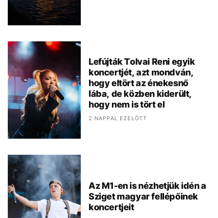
Lefújták Tolvai Reni egyik
koncertjét, azt mondván,
hogy eltört az énekesnő
lába, de közben kiderült,
hogy nem is tört el
2 NAPPAL EZELŐTT
Az M1-en is nézhetjük idén a
Sziget magyar fellépőinek
koncertjeit