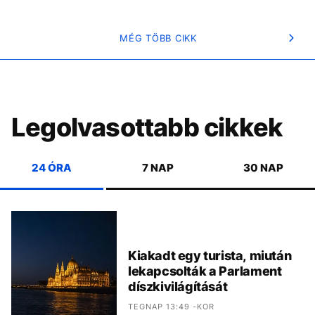
MÉG TÖBB CIKK
Legolvasottabb cikkek
24 ÓRA
7 NAP
30 NAP
Kiakadt egy turista, miután
lekapcsolták a Parlament
díszkivilágítását
TEGNAP 13:49 -KOR