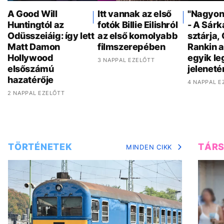
A Good Will
Itt vannak az első
"Nagyon 
Huntingtól az
fotók Billie Eilishról
- A Sár
Odüsszeiáig: így lett
az első komolyabb
sztárja,
Matt Damon
filmszerepében
Rankin a
Hollywood
egyik l
3 NAPPAL EZELŐTT
elsőszámú
jeleneté
hazatérője
4 NAPPAL E
2 NAPPAL EZELŐTT
TÖRTÉNETEK
TÁR
MINDEN CIKK