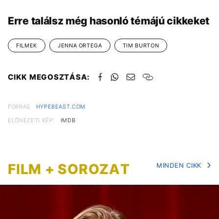
Erre találsz még hasonló témájú cikkeket
FILMEK
JENNA ORTEGA
TIM BURTON
CIKK MEGOSZTÁSA:
FORRÁS
HYPEBEAST.COM
ELŐNÉZETI KÉP:
IMDB
FILM + SOROZAT
MINDEN CIKK