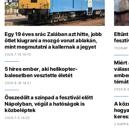
Egy 19 éves srác Zalában azt hitte, jobb
Eltűnt
ötlet kiugrani a mozgó vonat ablakán,
feszti
mint megmutatni a kallernak a jegyet
TEGNAP 
2026.7.14 14:10
Miért
5 híres ember, aki helikopter-
válas
balesetben vesztette életét
ember
témát
2026.6.18 14:21
2026.8.2
Összedőlt a színpad a fesztivál előtt
Nápolyban, végül a hatóságok is
A köz
közbeléptek
hogya
keres
2026.7.5 14:02
2 NAPPA