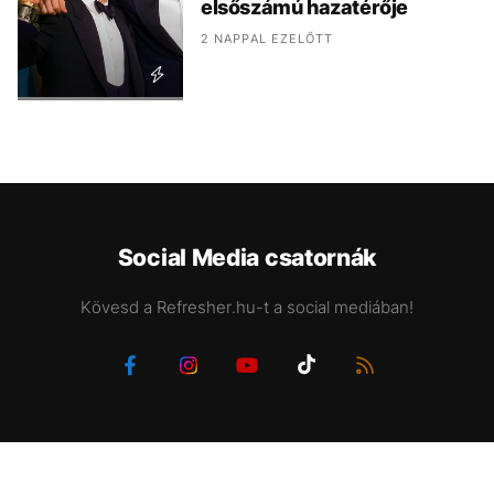
elsőszámú hazatérője
2 NAPPAL EZELŐTT
Social Media csatornák
Kövesd a Refresher.hu-t a social mediában!